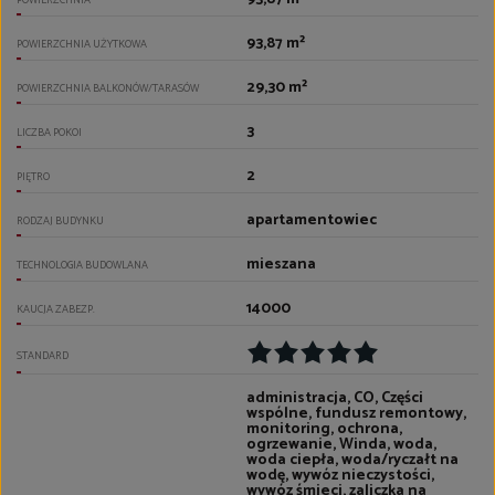
POWIERZCHNIA
93,87 m²
POWIERZCHNIA UŻYTKOWA
29,30 m²
POWIERZCHNIA BALKONÓW/TARASÓW
3
LICZBA POKOI
2
PIĘTRO
apartamentowiec
RODZAJ BUDYNKU
mieszana
TECHNOLOGIA BUDOWLANA
14000
KAUCJA ZABEZP.
STANDARD
administracja, CO, Części
wspólne, fundusz remontowy,
monitoring, ochrona,
ogrzewanie, Winda, woda,
woda ciepła, woda/ryczałt na
wodę, wywóz nieczystości,
wywóz śmieci, zaliczka na