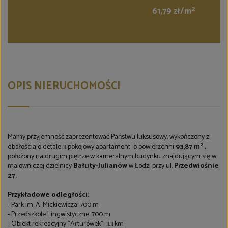
2
61,79 zł/m
OPIS NIERUCHOMOŚCI
Mamy przyjemność zaprezentować Państwu luksusowy, wykończony z
2
dbałością o detale 3-pokojowy apartament o powierzchni
93,87 m
,
położony na drugim piętrze w kameralnym budynku znajdującym się w
malowniczej dzielnicy
Bałuty-Julianów
w Łodzi przy ul.
Przedwiośnie
27.
Przykładowe odległości:
- Park im. A. Mickiewicza: 700 m
- Przedszkole Lingwistyczne: 700 m
- Obiekt rekreacyjny "Arturówek": 3,3 km