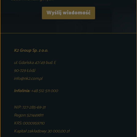
K2 Group Sp. z o.o.
ul. Gdańska 47/49 bud. E
90-729 Łódź
info@nk2.com.pl
Infolinia:
+48 512 511 000
NIP: 727-285-69-31
Regon: 521449811
KRS: 0000959710
Kapitał zakładowy: 30 000,00 zł