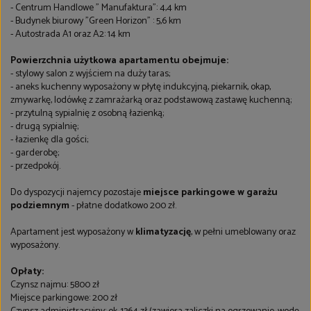
- Centrum Handlowe " Manufaktura": 4,4 km
- Budynek biurowy "Green Horizon" : 5,6 km
- Autostrada A1 oraz A2: 14 km
Powierzchnia użytkowa apartamentu obejmuje:
- stylowy salon z wyjściem na duży taras;
- aneks kuchenny wyposażony w płytę indukcyjną, piekarnik, okap,
zmywarkę, lodówkę z zamrażarką oraz podstawową zastawę kuchenną;
- przytulną sypialnię z osobną łazienką;
- drugą sypialnię;
- łazienkę dla gości;
- garderobę;
- przedpokój.
Do dyspozycji najemcy pozostaje
miejsce parkingowe w garażu
podziemnym
- płatne dodatkowo 200 zł.
Apartament jest wyposażony w
klimatyzację
, w pełni umeblowany oraz
wyposażony.
Opłaty:
Czynsz najmu: 5800 zł
Miejsce parkingowe: 200 zł