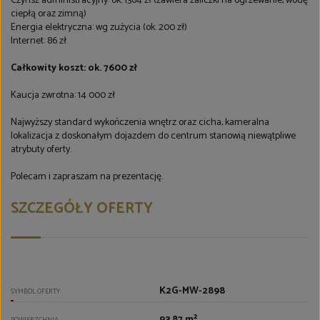
Czynsz administracyjny: ok. 1364 zł (zawiera zaliczki na ogrzewanie, wodę
ciepłą oraz zimną)
Energia elektryczna: wg zużycia (ok. 200 zł)
Internet: 86 zł
Całkowity koszt: ok. 7600 zł
Kaucja zwrotna: 14 000 zł
Najwyższy standard wykończenia wnętrz oraz cicha, kameralna
lokalizacja z doskonałym dojazdem do centrum stanowią niewątpliwe
atrybuty oferty.
Polecam i zapraszam na prezentację.
SZCZEGÓŁY OFERTY
K2G-MW-2898
SYMBOL OFERTY
93,87 m²