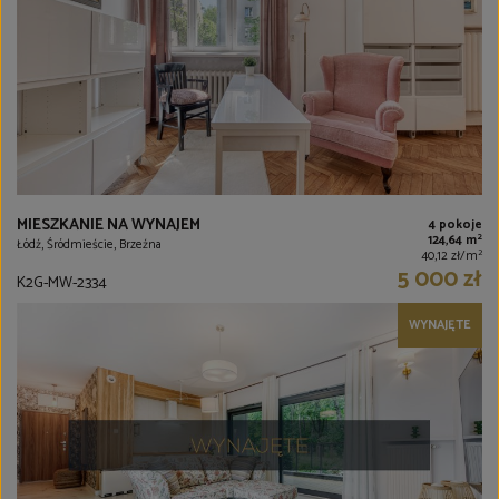
MIESZKANIE NA WYNAJEM
4 pokoje
2
124,64 m
Łódź, Śródmieście, Brzeźna
2
40,12 zł/m
5 000 zł
K2G-MW-2334
WYNAJĘTE