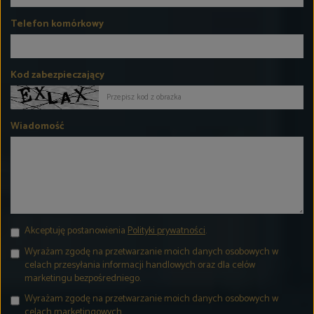
Telefon komórkowy
Kod zabezpieczający
Wiadomość
Akceptuję postanowienia
Polityki prywatności
.
Wyrażam zgodę na przetwarzanie moich danych osobowych w
celach przesyłania informacji handlowych oraz dla celów
marketingu bezpośredniego.
Wyrażam zgodę na przetwarzanie moich danych osobowych w
celach marketingowych.