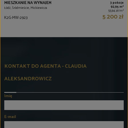
MIESZKANIE NA WYNAJEM
3 pokoje
2
92,95 m
Łódź, Śródmieście, Mickiewicza
2
55,94 zł/m
5 200 zł
K2G-MW-2923
KONTAKT DO AGENTA - CLAUDIA
ALEKSANDROWICZ
Imię
E-mail