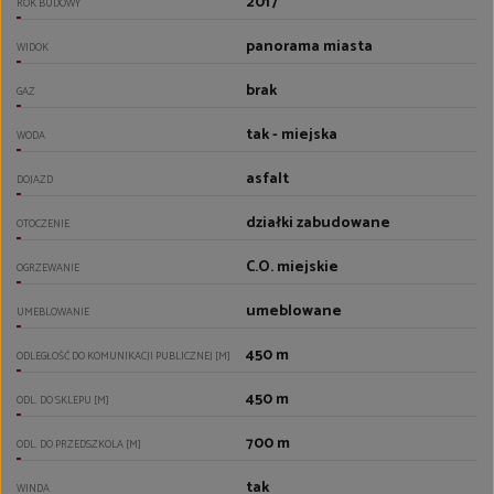
2017
ROK BUDOWY
panorama miasta
WIDOK
brak
GAZ
tak - miejska
WODA
asfalt
DOJAZD
działki zabudowane
OTOCZENIE
C.O. miejskie
OGRZEWANIE
umeblowane
UMEBLOWANIE
450 m
ODLEGŁOŚĆ DO KOMUNIKACJI PUBLICZNEJ [M]
450 m
ODL. DO SKLEPU [M]
700 m
ODL. DO PRZEDSZKOLA [M]
tak
WINDA