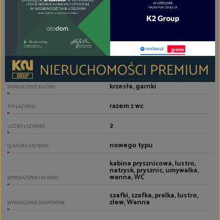
parkiet
PODŁOGA KUCHNI
zlewozmywak z baterią,
zamrażarka, zabudowa
kuchenna, wyposażenie
drobne, sztućce, szafki
kuchenne, stół, sprzęt AGD,
zmywarka, płyta indukcyjna,
piekarnik, okap kuchenny,
okap, naczynia,
lodówko/zamrażarka, lodówka,
krzesła, garnki
WYPOSAŻENIE KUCHNI
razem z wc
TYP ŁAZIENKI
2
LICZBA ŁAZIENEK
nowego typu
GLAZURA ŁAZIENKI
kabina prysznicowa, lustro,
natrysk, prysznic, umywalka,
wanna, WC
WYPOSAŻENIE ŁAZIENKI
szafki, szafka, pralka, lustro,
zlew, Wanna
WYPOSAŻENIE DODATKOWE