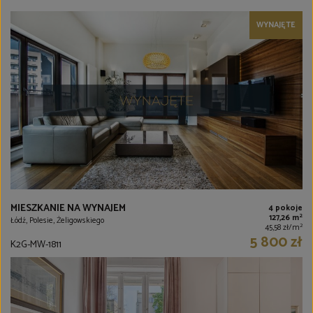
WYNAJĘTE
MIESZKANIE NA WYNAJEM
4 pokoje
2
127,26 m
Łódź, Polesie, Żeligowskiego
2
45,58 zł/m
5 800 zł
K2G-MW-1811