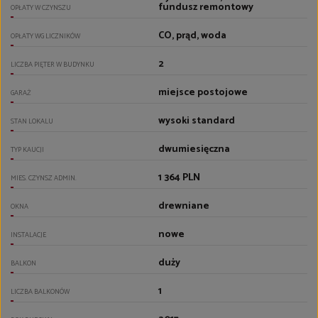
fundusz remontowy
OPŁATY W CZYNSZU
CO, prąd, woda
OPŁATY WG LICZNIKÓW
2
LICZBA PIĘTER W BUDYNKU
miejsce postojowe
GARAŻ
wysoki standard
STAN LOKALU
dwumiesięczna
TYP KAUCJI
1 364 PLN
MIES. CZYNSZ ADMIN.
drewniane
OKNA
nowe
INSTALACJE
duży
BALKON
1
LICZBA BALKONÓW