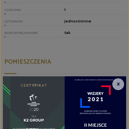
1
LICZBA WIND
jednostronne
USYTUOWANIE
tak
DRZWI ANTYWŁAMANIOWE
POMIESZCZENIA
×
parkiet
PODŁOGI POKOI
aneks kuchenny połączony z
jadalnią i salonem
TYP KUCHNI
aneks kuchenny
RODZAJ KUCHNI