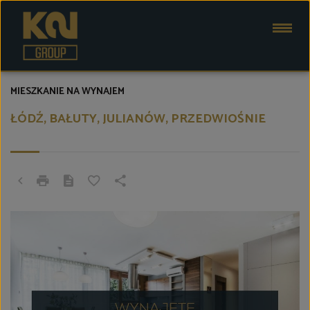
MIESZKANIE NA WYNAJEM
ŁÓDŹ, BAŁUTY, JULIANÓW, PRZEDWIOŚNIE