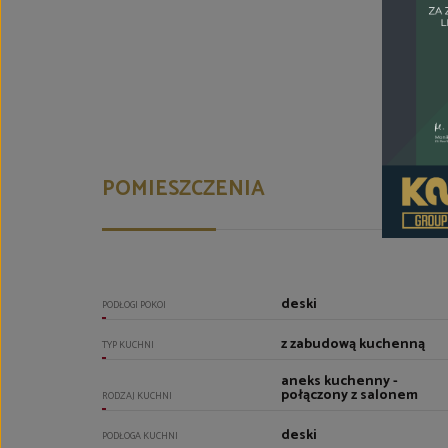
POMIESZCZENIA
deski
PODŁOGI POKOI
z zabudową kuchenną
TYP KUCHNI
aneks kuchenny -
połączony z salonem
RODZAJ KUCHNI
deski
PODŁOGA KUCHNI