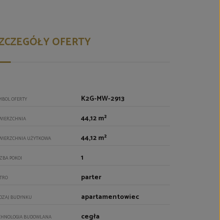
ZCZEGÓŁY OFERTY
K2G-MW-2913
MBOL OFERTY
44,12 m²
WIERZCHNIA
44,12 m²
WIERZCHNIA UŻYTKOWA
1
CZBA POKOI
parter
ĘTRO
apartamentowiec
DZAJ BUDYNKU
cegła
CHNOLOGIA BUDOWLANA