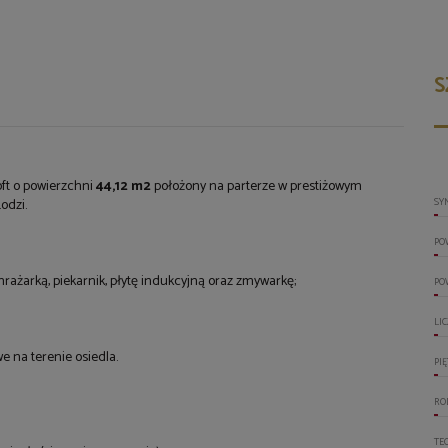
S
ft o powierzchni
44,12 m2
położony na parterze w prestiżowym
odzi.
SY
PO
ażarką, piekarnik, płytę indukcyjną oraz zmywarkę;
PO
LI
 na terenie osiedla.
PI
RO
TE