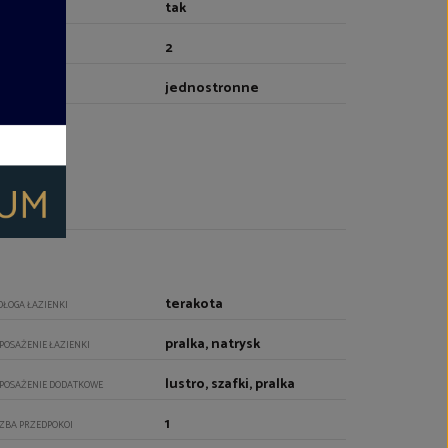
tak
NDA
2
CZBA WIND
jednostronne
YTUOWANIE
terakota
DŁOGA ŁAZIENKI
pralka, natrysk
POSAŻENIE ŁAZIENKI
lustro, szafki, pralka
POSAŻENIE DODATKOWE
1
CZBA PRZEDPOKOI