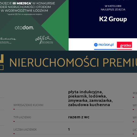
WI
LI
US
płyta indukcyjna,
PO
piekarnik, lodówka,
zmywarka, zamrażarka,
zabudowa kuchenna
WYPOSAŻENIE KUCHNI
WY
razem z wc
TYP ŁAZIENKI
WY
1
LICZBA ŁAZIENEK
LI