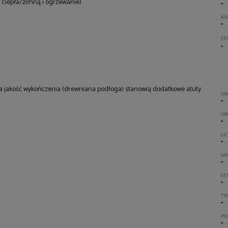
ę ciepła/zimną i ogrzewanie)
KA
ST
ka jakość wykończenia (drewniana podłoga) stanowią dodatkowe atuty
OP
OP
LI
GA
ST
TY
MI