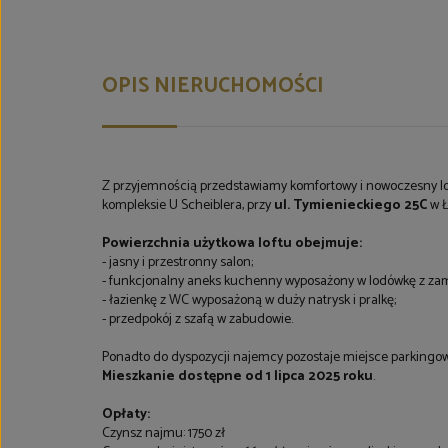
OPIS NIERUCHOMOŚCI
Z przyjemnością przedstawiamy komfortowy i nowoczesny lo
kompleksie U Scheiblera, przy
ul. Tymienieckiego 25C
w Ł
Powierzchnia użytkowa loftu obejmuje:
- jasny i przestronny salon;
- funkcjonalny aneks kuchenny wyposażony w lodówkę z zamr
- łazienkę z WC wyposażoną w duży natrysk i pralkę;
- przedpokój z szafą w zabudowie.
Ponadto do dyspozycji najemcy pozostaje miejsce parkingowe
Mieszkanie dostępne od 1 lipca 2025 roku
.
Opłaty:
Czynsz najmu: 1750 zł