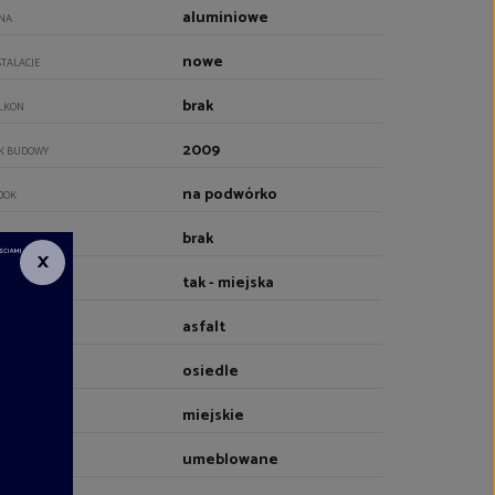
aluminiowe
NA
nowe
STALACJE
brak
LKON
2009
K BUDOWY
na podwórko
DOK
brak
Z
×
tak - miejska
DA
asfalt
JAZD
osiedle
OCZENIE
miejskie
RZEWANIE
umeblowane
EBLOWANIE