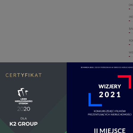
OK
IN
BA
RO
WI
GA
WO
DO
OT
OG
UM