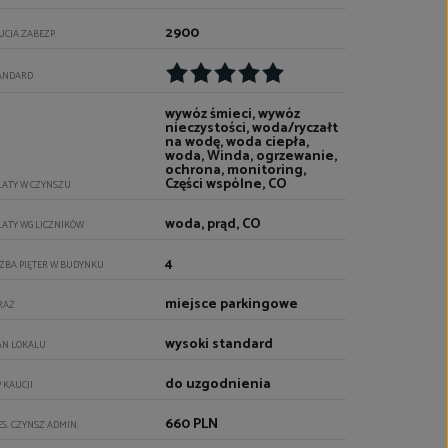
2900
UCJA ZABEZP.
ANDARD
wywóz śmieci, wywóz
nieczystości, woda/ryczałt
na wodę, woda ciepła,
woda, Winda, ogrzewanie,
ochrona, monitoring,
Części wspólne, CO
ŁATY W CZYNSZU
woda, prąd, CO
ŁATY WG LICZNIKÓW
4
CZBA PIĘTER W BUDYNKU
miejsce parkingowe
RAŻ
wysoki standard
AN LOKALU
do uzgodnienia
P KAUCJI
660 PLN
ES. CZYNSZ ADMIN.