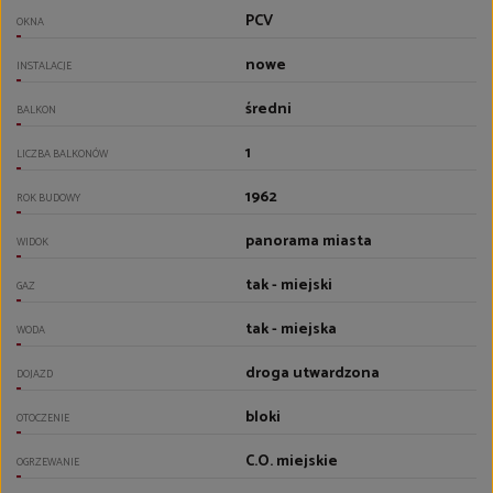
PCV
OKNA
nowe
INSTALACJE
średni
BALKON
1
LICZBA BALKONÓW
1962
ROK BUDOWY
panorama miasta
WIDOK
tak - miejski
GAZ
tak - miejska
WODA
droga utwardzona
DOJAZD
bloki
OTOCZENIE
C.O. miejskie
OGRZEWANIE