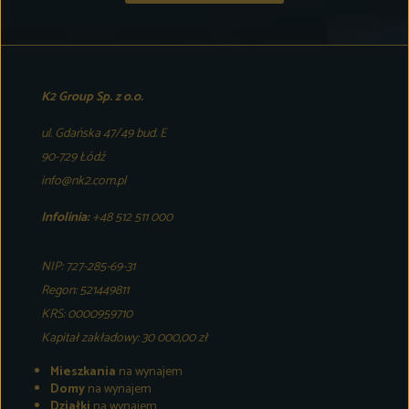
K2 Group Sp. z o.o.
ul. Gdańska 47/49 bud. E
90-729 Łódź
info@nk2.com.pl
Infolinia:
+48 512 511 000
NIP: 727-285-69-31
Regon: 521449811
KRS: 0000959710
Kapitał zakładowy: 30 000,00 zł
Mieszkania
na wynajem
Domy
na wynajem
Działki
na wynajem