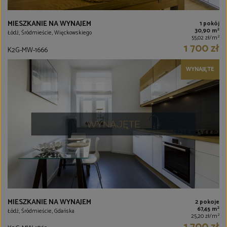
MIESZKANIE NA WYNAJEM
1 pokój
2
30,90 m
Łódź, Śródmieście, Więckowskiego
2
55,02 zł/m
1 700 zł
K2G-MW-1666
WYNAJĘTE
MIESZKANIE NA WYNAJEM
2 pokoje
2
67,45 m
Łódź, Śródmieście, Gdańska
2
25,20 zł/m
1 700 zł