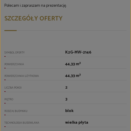
Polecam i zapraszam na prezentację.
SZCZEGÓŁY OFERTY
K2G-MW-2146
SYMBOL OFERTY
44,33 m²
POWIERZCHNIA
44,33 m²
POWIERZCHNIA UŻYTKOWA
2
LICZBA POKOI
3
PIĘTRO
blok
RODZAJ BUDYNKU
wielka płyta
TECHNOLOGIA BUDOWLANA