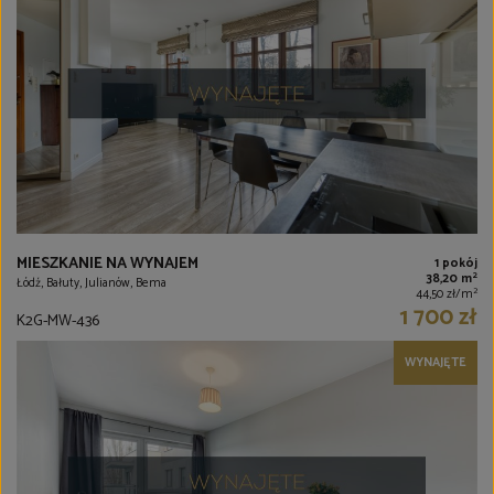
MIESZKANIE NA WYNAJEM
1 pokój
2
38,20 m
Łódź, Bałuty, Julianów, Bema
2
44,50 zł/m
1 700 zł
K2G-MW-436
WYNAJĘTE