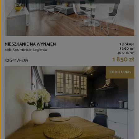
MIESZKANIE NA WYNAJEM
2 pokoje
2
39,60 m
Łódź, Śródmieście, Legionów
2
46,72 zł/m
1 850 zł
K2G-MW-459
TYLKO U NAS