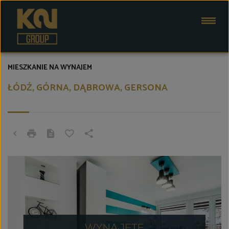
MIESZKANIE NA WYNAJEM
ŁÓDŹ, GÓRNA, DĄBROWA, GERSONA