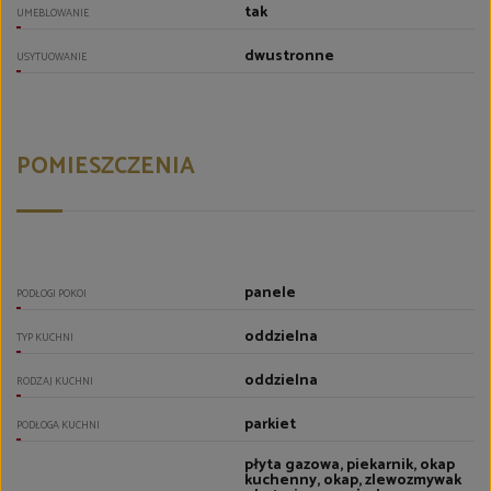
tak
UMEBLOWANIE
dwustronne
USYTUOWANIE
POMIESZCZENIA
panele
PODŁOGI POKOI
oddzielna
TYP KUCHNI
oddzielna
RODZAJ KUCHNI
parkiet
PODŁOGA KUCHNI
płyta gazowa, piekarnik, okap
kuchenny, okap, zlewozmywak