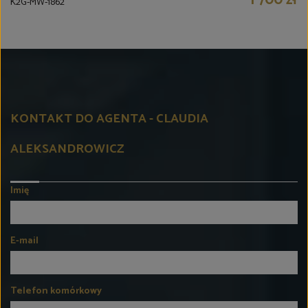
K2G-MW-1862
KONTAKT DO AGENTA - CLAUDIA
ALEKSANDROWICZ
Imię
E-mail
Telefon komórkowy