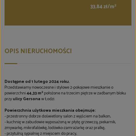
2
33,84 zł/m
OPIS NIERUCHOMOŚCI
Dostępne
od 1 lutego 2024 roku.
Przedstawiamy nowoczesne i stylowe 2-pokojowe mieszkanie o
2
powierzchni
44,33 m
położone na trzecim piętrze w zadbanym bloku
przy
ulicy Gersona
w Łodzi.
Powierzchnia użytkowa mieszkania obejmuje:
- przestronny dobrze doświetlony salon z wyjściem na balkon,
- kuchnię w zabudowie wyposażoną w: płytę grzewczą, piekarnik,
zmywarkę, mikrofalówkę, lodówko-zamrażarkę oraz pralkę,
- przytulną sypialnię z miejscem do pracy,