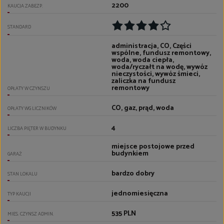
2200
KAUCJA ZABEZP.
STANDARD
administracja, CO, Części
wspólne, fundusz remontowy,
woda, woda ciepła,
woda/ryczałt na wodę, wywóz
nieczystości, wywóz śmieci,
zaliczka na fundusz
remontowy
OPŁATY W CZYNSZU
CO, gaz, prąd, woda
OPŁATY WG LICZNIKÓW
4
LICZBA PIĘTER W BUDYNKU
miejsce postojowe przed
budynkiem
GARAŻ
bardzo dobry
STAN LOKALU
jednomiesięczna
TYP KAUCJI
535 PLN
MIES. CZYNSZ ADMIN.