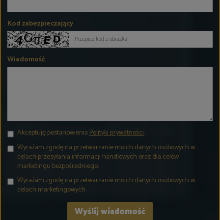
Kod zabezpieczający
Wiadomość
Akceptuję postanowienia
Polityki prywatności
.
Wyrażam zgodę na przetwarzanie moich danych osobowych w
celach przesyłania informacji handlowych oraz dla celów
marketingu bezpośredniego.
Wyrażam zgodę na przetwarzanie moich danych osobowych w
celach marketingowych.