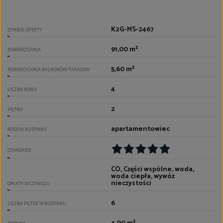
K2G-MS-2467
SYMBOL OFERTY
91,00 m²
POWIERZCHNIA
5,60 m²
POWIERZCHNIA BALKONÓW/TARASÓW
4
LICZBA POKOI
2
PIĘTRO
apartamentowiec
RODZAJ BUDYNKU
STANDARD
CO, Części wspólne, woda,
woda ciepła, wywóz
nieczystości
OPŁATY W CZYNSZU
6
LICZBA PIĘTER W BUDYNKU