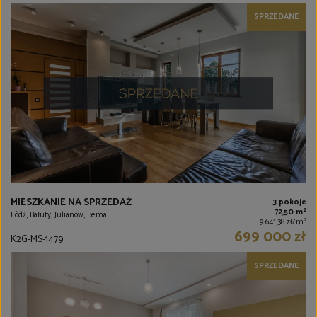
SPRZEDANE
MIESZKANIE NA SPRZEDAŻ
3 pokoje
2
72,50 m
Łódź, Bałuty, Julianów, Bema
2
9 641,38 zł/m
699 000 zł
K2G-MS-1479
SPRZEDANE