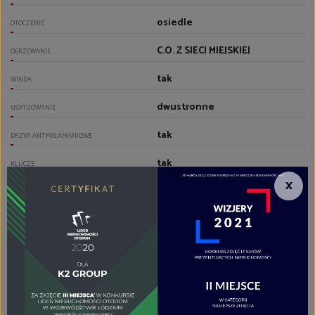
osiedle
OTOCZENIE
C.O. Z SIECI MIEJSKIEJ
OGRZEWANIE
tak
WINDA
dwustronne
USYTUOWANIE
tak
DRZWI ANTYWŁAMANIOWE
tak
KLUCZE
×
POMIESZCZENIA
2