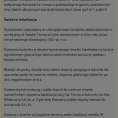
wyłącznego korzystania z miejsca postojowego w garażu podziemnym
2
2
oraz dwóch obszernych komórek lokatorskich (pow. 3,47 m
i 4,35m
).
Świetna lokalizacja
Apartament usytuowany w czteropiętrowym budynku wielorodzinnym z
windą przy ul. Świętej Teresy w Łodzi, wzniesionym w 2014 roku przez
renomowanego dewelopera- SGI- sp. z o.o.
Położenie budynku w obrębie kameralnego osiedla Sokołówka na terenie
ogrodzonym gwarantuje właścicielom mieszkań poczucie spokoju i
bezpieczeństwa.
Bliskość do parku, stawów oraz zieleni stwarza sprzyjające warunki dla
spacerów, jazdy na rowerze, relaksu, złapania głębszego oddechu po
dniu wypełnionym pracą.
Doskonałą komunikację i szybki dojazd do centrum miasta
samochodem zapewnia lokalizacja ulicy Św. Teresy w kierunku do Alei
Włókniarzy lub do ul. Zgierskiej. Kierowcy szybko dojadą również do
autostrady A2 i A1.
Rodziny z dziećmi szczególnie docenią walor lokalizacji osiedla. W