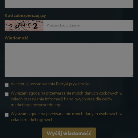
Kod zabezpieczający
Wiadomość
Akceptuję postanowienia
Polityki prywatności
.
Wyrażam zgodę na przetwarzanie moich danych osobowych w
celach przesyłania informacji handlowych oraz dla celów
marketingu bezpośredniego.
Wyrażam zgodę na przetwarzanie moich danych osobowych w
celach marketingowych.