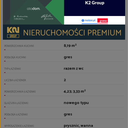
9,60; 13,53; 18,29; 20,41 m
POWIERZCHNIA POKOI
panele
PODŁOGI POKOI
otwarta na salon
TYP KUCHNI
jasna z oknem
RODZAJ KUCHNI
2
8,19 m
POWIERZCHNIA KUCHNI
gres
PODŁOGA KUCHNI
razem z wc
TYP ŁAZIENKI
2
LICZBA ŁAZIENEK
2
4,23; 3,33 m
POWIERZCHNIA ŁAZIENKI
nowego typu
GLAZURA ŁAZIENKI
gres
PODŁOGA ŁAZIENKI
prysznic, wanna
WYPOSAŻENIE ŁAZIENKI