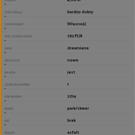
4,00 m²
PIWNICA
bardzo dobry
STAN LOKALU
Własność
STAN PRAWNY
783 PLN
MIES. CZYNSZ ADMIN.
drewniane
OKNA
nowe
INSTALACJE
jest
BALKON
1
LICZBA BALKONÓW
2014
ROK BUDOWY
park/skwer
WIDOK
brak
GAZ
asfalt
DOJAZD