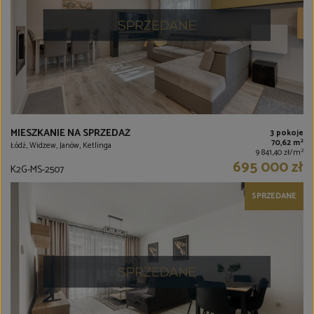
MIESZKANIE NA SPRZEDAŻ
3 pokoje
2
70,62 m
Łódź, Widzew, Janów, Ketlinga
2
9 841,40 zł/m
695 000 zł
K2G-MS-2507
SPRZEDANE