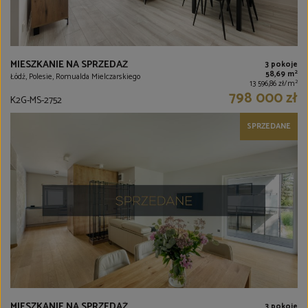
MIESZKANIE NA SPRZEDAŻ
3 pokoje
2
58,69 m
Łódź, Polesie, Romualda Mielczarskiego
2
13 596,86 zł/m
798 000 zł
K2G-MS-2752
SPRZEDANE
MIESZKANIE NA SPRZEDAŻ
3 pokoje