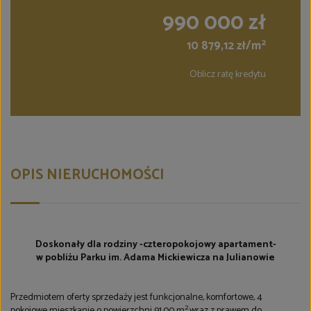
990 000 zł
2
10 879,12 zł/m
Oblicz ratę kredytu
OPIS NIERUCHOMOŚCI
Doskonały dla rodziny -czteropokojowy apartament-
w pobliżu Parku im. Adama Mickiewicza na Julianowie
Przedmiotem oferty sprzedaży jest funkcjonalne, komfortowe, 4
2
pokojowe mieszkanie o powierzchni 91,00 m
wraz z prawem do