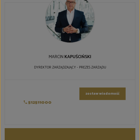
MARCIN
KAPUŚCIŃSKI
DYREKTOR ZARZĄDZAJĄCY - PREZES ZARZĄDU
zostaw wiadomość
512511000