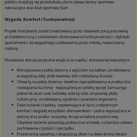
pobliżu znajdują się przedszkola, place zabaw, tereny sportowo-
rekreacyjne oraz klub sportowy Start.
Wygoda, Komfort i Funkcjonalność
Projekt mieszkania został zrealizowany przez doświadczoną pracownię
architektoniczną z założeniem dostosowania funkcjonalności i stylistyki
apartamentu do wygodnego użytkowania przez młodą, nowoczesną
rodzinę.
Mieszkanie oferuje przytulne wnętrza w ciepłej i stonowanej kolorystyce:
Klimatyzowany pokój dzienny z wyjściem na balkon; umeblowany
w wygodną sofę, stolik kawowy, stół rozkładany, krzesła;
Otwartą na pokój dzienny- świetnie zaprojektowaną w praktyczne
rozwiązania kuchnię - wyposażoną w solidny sprzęt Samsunga:
piekarnik dual cook; lodówkę side by side; zmywarkę, płytę
indukcyjną- umeblowaną zgodnie z zasadami ergonomii.
Dwie łazienki z toaletą- zapewniające w życiu codziennym
komfort i wygodę wszystkim domownikom – jedna wyposażona w
wannę oraz pralko- suszarkę, druga w kabinę prysznicową.
Obydwie łazienki posiadają praktyczne schowki, co bardzo ułatwia
zachowanie czystości i porządku.
Przestronną sypialnię z ekspozycją okien na dwie strony świata-