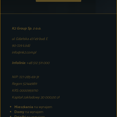
K2 Group Sp. z o.o.
ul. Gdańska 47/49 bud. E
90-729 Łódź
info@nk2.com.pl
Infolinia:
+48 512 511 000
NIP: 727-285-69-31
Regon: 521449811
KRS: 0000959710
Kapitał zakładowy: 30 000,00 zł
Mieszkania
na wynajem
Domy
na wynajem