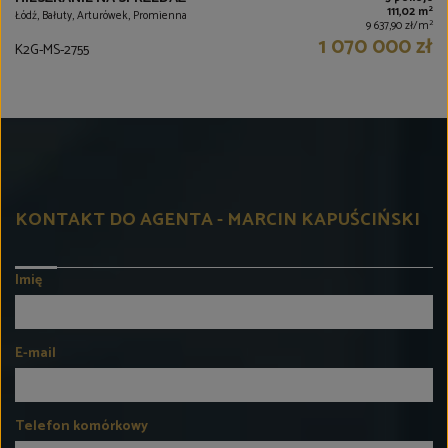
2
111,02 m
Łódź, Bałuty, Arturówek, Promienna
2
9 637,90 zł/m
1 070 000 zł
K2G-MS-2755
KONTAKT DO AGENTA - MARCIN KAPUŚCIŃSKI
Imię
E-mail
Telefon komórkowy