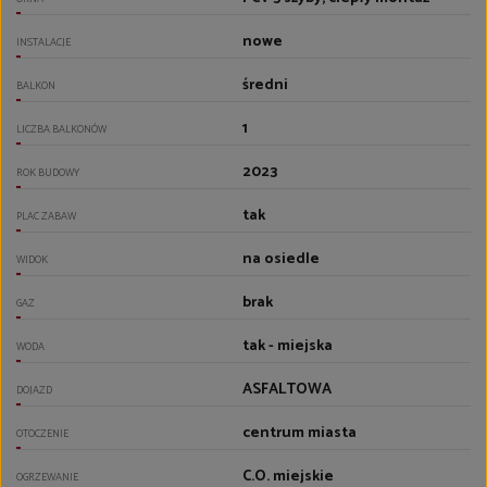
nowe
INSTALACJE
średni
BALKON
1
LICZBA BALKONÓW
2023
ROK BUDOWY
tak
PLAC ZABAW
na osiedle
WIDOK
brak
GAZ
tak - miejska
WODA
ASFALTOWA
DOJAZD
centrum miasta
OTOCZENIE
C.O. miejskie
OGRZEWANIE