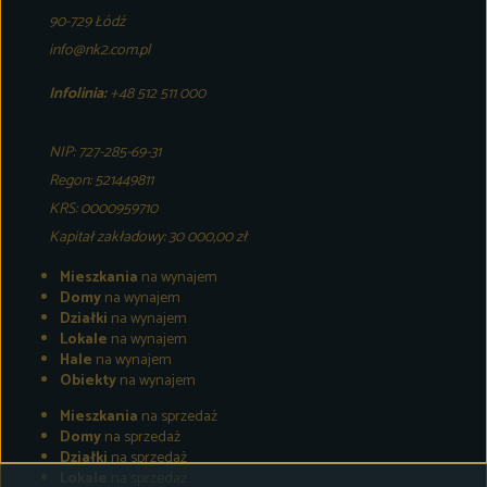
90-729 Łódź
info@nk2.com.pl
Infolinia:
+48 512 511 000
NIP: 727-285-69-31
Regon: 521449811
KRS: 0000959710
Kapitał zakładowy: 30 000,00 zł
Mieszkania
na wynajem
Domy
na wynajem
Działki
na wynajem
Lokale
na wynajem
Hale
na wynajem
Obiekty
na wynajem
Mieszkania
na sprzedaż
Domy
na sprzedaż
Działki
na sprzedaż
Lokale
na sprzedaż