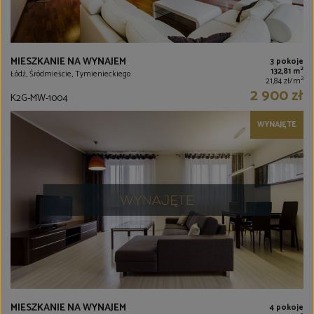
MIESZKANIE NA WYNAJEM
3 pokoje
2
132,81 m
Łódź, Śródmieście, Tymienieckiego
2
21,84 zł/m
2 900 zł
K2G-MW-1004
WYNAJĘTE
MIESZKANIE NA WYNAJEM
4 pokoje