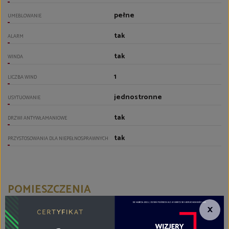
pełne
UMEBLOWANIE
tak
ALARM
tak
WINDA
1
LICZBA WIND
jednostronne
USYTUOWANIE
tak
DRZWI ANTYWŁAMANIOWE
tak
PRZYSTOSOWANIA DLA NIEPEŁNOSPRAWNYCH
POMIESZCZENIA
×