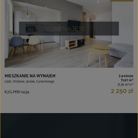
MIESZKANIE NA WYNAJEM
3 pokoje
2
71,67 m
Łódź, Widzew, Janów, Cynarskiego
2
31,39 zł/m
2 250 zł
K2G-MW-1434