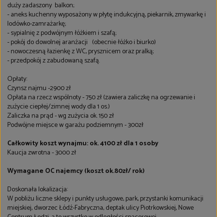
duży zadaszony balkon;
- aneks kuchenny wyposażony w płytę indukcyjną, piekarnik, zmywarkę i
lodówko-zamrażarkę;
- sypialnię z podwójnym łóżkiem i szafą;
- pokój do dowolnej aranżacji (obecnie łóżko i biurko)
- nowoczesną łazienkę z WC, prysznicem oraz pralką;
- przedpokój z zabudowaną szafą.
Opłaty:
Czynsz najmu -2900 zł
Opłata na rzecz wspólnoty - 750 zł (zawiera zaliczkę na ogrzewanie i
zużycie ciepłej/zimnej wody dla 1 os.)
Zaliczka na prąd - wg zużycia ok. 150 zł
Podwójne miejsce w garażu podziemnym - 300zł
Całkowity koszt wynajmu: ok. 4100 zł dla 1 osoby
Kaucja zwrotna - 3000 zł
Wymagane OC najemcy (koszt ok.80zł/ rok)
Doskonała lokalizacja:
W pobliżu liczne sklepy i punkty usługowe, park, przystanki komunikacji
miejskiej, dworzec Łódź-Fabryczna, deptak ulicy Piotrkowskiej, Nowe