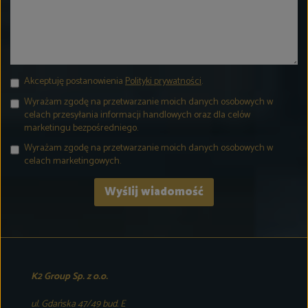
Akceptuję postanowienia
Polityki prywatności
.
Wyrażam zgodę na przetwarzanie moich danych osobowych w
celach przesyłania informacji handlowych oraz dla celów
marketingu bezpośredniego.
Wyrażam zgodę na przetwarzanie moich danych osobowych w
celach marketingowych.
K2 Group Sp. z o.o.
ul. Gdańska 47/49 bud. E