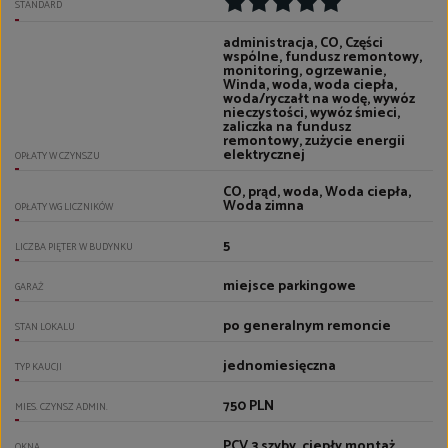
STANDARD
administracja, CO, Części
wspólne, fundusz remontowy,
monitoring, ogrzewanie,
Winda, woda, woda ciepła,
woda/ryczałt na wodę, wywóz
nieczystości, wywóz śmieci,
zaliczka na fundusz
remontowy, zużycie energii
elektrycznej
OPŁATY W CZYNSZU
CO, prąd, woda, Woda ciepła,
Woda zimna
OPŁATY WG LICZNIKÓW
5
LICZBA PIĘTER W BUDYNKU
miejsce parkingowe
GARAŻ
po generalnym remoncie
STAN LOKALU
jednomiesięczna
TYP KAUCJI
750 PLN
MIES. CZYNSZ ADMIN.
PCV 3 szyby, ciepły montaż
OKNA