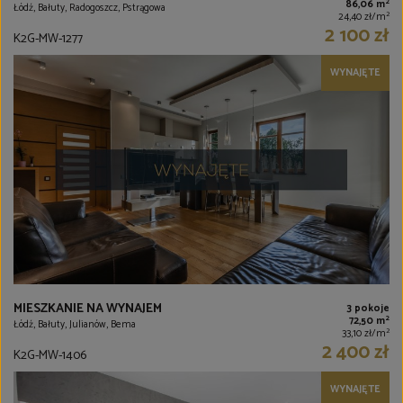
2
86,06 m
Łódź, Bałuty, Radogoszcz, Pstrągowa
2
24,40 zł/m
2 100 zł
K2G-MW-1277
WYNAJĘTE
MIESZKANIE NA WYNAJEM
3 pokoje
2
72,50 m
Łódź, Bałuty, Julianów, Bema
2
33,10 zł/m
2 400 zł
K2G-MW-1406
WYNAJĘTE