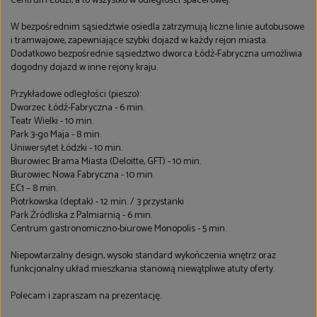
Centrum Łodzi, a to wszystko w odległości spacerowej.
W bezpośrednim sąsiedztwie osiedla zatrzymują liczne linie autobusowe
i tramwajowe, zapewniające szybki dojazd w każdy rejon miasta.
Dodatkowo bezpośrednie sąsiedztwo dworca Łódź-Fabryczna umożliwia
dogodny dojazd w inne rejony kraju.
Przykładowe odległości (pieszo):
Dworzec Łódź-Fabryczna - 6 min.
Teatr Wielki - 10 min.
Park 3-go Maja - 8 min.
Uniwersytet Łódzki - 10 min.
Biurowiec Brama Miasta (Deloitte, GFT) - 10 min.
Biurowiec Nowa Fabryczna - 10 min.
EC1 – 8 min.
Piotrkowska (deptak) - 12 min. / 3 przystanki
Park Źródliska z Palmiarnią - 6 min.
Centrum gastronomiczno-biurowe Monopolis - 5 min.
Niepowtarzalny design, wysoki standard wykończenia wnętrz oraz
funkcjonalny układ mieszkania stanowią niewątpliwe atuty oferty.
Polecam i zapraszam na prezentację.