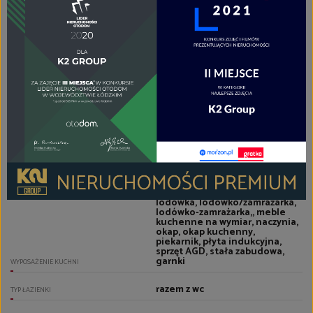
panele
PODŁOGI POKOI
aneks kuchenny
TYP KUCHNI
aneks kuchenny - połączony z
salonem
RODZAJ KUCHNI
panele
PODŁOGA KUCHNI
zmywarka, zlewozmywak z
baterią, zamrażarka, zabudowa
kuchenna, wyposażenie
drobne, sztućce, szafki
stojące, szafki wiszące, szafki
kuchenne, stół, krzesła,
lodówka, lodówko/zamrażarka,
lodówko-zamrażarka,, meble
kuchenne na wymiar, naczynia,
okap, okap kuchenny,
piekarnik, płyta indukcyjna,
sprzęt AGD, stała zabudowa,
garnki
WYPOSAŻENIE KUCHNI
razem z wc
TYP ŁAZIENKI