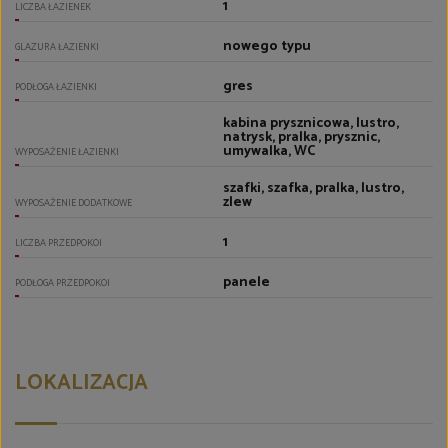
1
LICZBA ŁAZIENEK
nowego typu
GLAZURA ŁAZIENKI
gres
PODŁOGA ŁAZIENKI
kabina prysznicowa, lustro,
natrysk, pralka, prysznic,
umywalka, WC
WYPOSAŻENIE ŁAZIENKI
szafki, szafka, pralka, lustro,
zlew
WYPOSAŻENIE DODATKOWE
1
LICZBA PRZEDPOKOI
panele
PODŁOGA PRZEDPOKOI
LOKALIZACJA