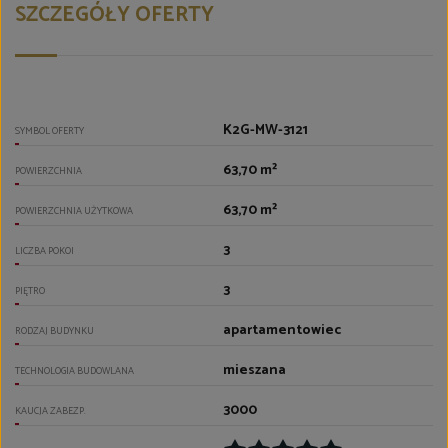
SZCZEGÓŁY OFERTY
K2G-MW-3121
SYMBOL OFERTY
63,70 m²
POWIERZCHNIA
63,70 m²
POWIERZCHNIA UŻYTKOWA
3
LICZBA POKOI
3
PIĘTRO
apartamentowiec
RODZAJ BUDYNKU
mieszana
TECHNOLOGIA BUDOWLANA
3000
KAUCJA ZABEZP.