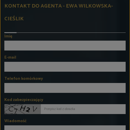
KONTAKT DO AGENTA - EWA WILKOWSKA-
CIEŚLIK
Imię
E-mail
Telefon komórkowy
Kod zabezpieczający
Wiadomość