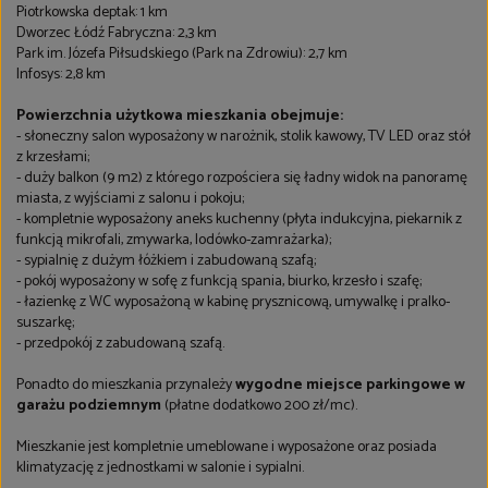
Piotrkowska deptak: 1 km
Dworzec Łódź Fabryczna: 2,3 km
Park im. Józefa Piłsudskiego (Park na Zdrowiu): 2,7 km
Infosys: 2,8 km
Powierzchnia użytkowa mieszkania obejmuje:
- słoneczny salon wyposażony w narożnik, stolik kawowy, TV LED oraz stół
z krzesłami;
- duży balkon (9 m2) z którego rozpościera się ładny widok na panoramę
miasta, z wyjściami z salonu i pokoju;
- kompletnie wyposażony aneks kuchenny (płyta indukcyjna, piekarnik z
funkcją mikrofali, zmywarka, lodówko-zamrażarka);
- sypialnię z dużym łóżkiem i zabudowaną szafą;
- pokój wyposażony w sofę z funkcją spania, biurko, krzesło i szafę;
- łazienkę z WC wyposażoną w kabinę prysznicową, umywalkę i pralko-
suszarkę;
- przedpokój z zabudowaną szafą.
Ponadto do mieszkania przynależy
wygodne miejsce parkingowe w
garażu podziemnym
(płatne dodatkowo 200 zł/mc).
Mieszkanie jest kompletnie umeblowane i wyposażone oraz posiada
klimatyzację z jednostkami w salonie i sypialni.