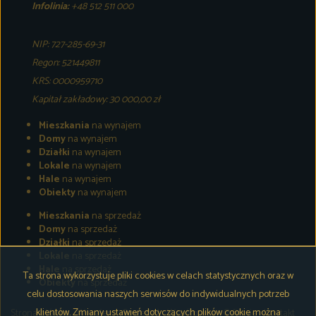
Infolinia:
+48 512 511 000
NIP: 727-285-69-31
Regon: 521449811
KRS: 0000959710
Kapitał zakładowy: 30 000,00 zł
Mieszkania
na wynajem
Domy
na wynajem
Działki
na wynajem
Lokale
na wynajem
Hale
na wynajem
Obiekty
na wynajem
Mieszkania
na sprzedaż
Domy
na sprzedaż
Działki
na sprzedaż
Lokale
na sprzedaż
Hale
na sprzedaż
Ta strona wykorzystuje pliki cookies w celach statystycznych oraz w
Obiekty
na sprzedaż
celu dostosowania naszych serwisów do indywidualnych potrzeb
klientów. Zmiany ustawień dotyczących plików cookie można
Strona główna
Wynajem
Sprzedaż
Współpraca
O firmie
Kontakt