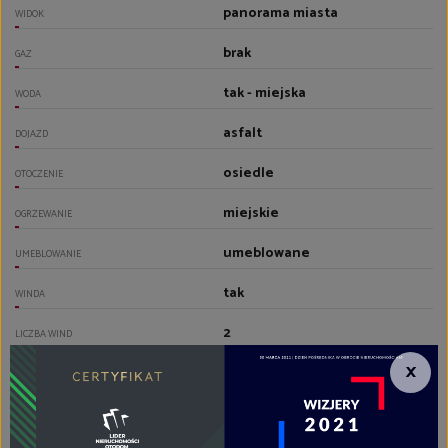
panorama miasta
WIDOK
brak
GAZ
tak - miejska
WODA
asfalt
DOJAZD
osiedle
OTOCZENIE
miejskie
OGRZEWANIE
umeblowane
UMEBLOWANIE
tak
WINDA
2
LICZBA WIND
×
jednostronne
USYTUOWANIE
tak
DRZWI ANTYWŁAMANIOWE