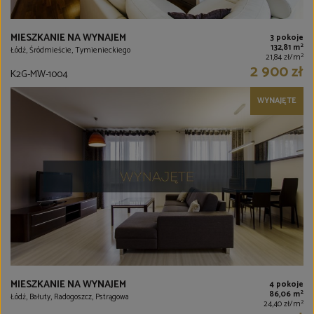
MIESZKANIE NA WYNAJEM
3 pokoje
2
132,81 m
Łódź, Śródmieście, Tymienieckiego
2
21,84 zł/m
2 900 zł
K2G-MW-1004
WYNAJĘTE
MIESZKANIE NA WYNAJEM
4 pokoje
2
86,06 m
Łódź, Bałuty, Radogoszcz, Pstrągowa
2
24,40 zł/m