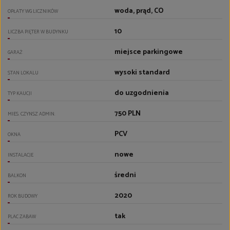
woda, prąd, CO
OPŁATY WG LICZNIKÓW
10
LICZBA PIĘTER W BUDYNKU
miejsce parkingowe
GARAŻ
wysoki standard
STAN LOKALU
do uzgodnienia
TYP KAUCJI
750 PLN
MIES. CZYNSZ ADMIN.
PCV
OKNA
nowe
INSTALACJE
średni
BALKON
2020
ROK BUDOWY
tak
PLAC ZABAW