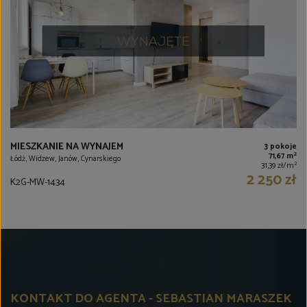
MIESZKANIE NA WYNAJEM
3 pokoje
2
71,67 m
Łódź, Widzew, Janów, Cynarskiego
2
31,39 zł/m
2 250 zł
K2G-MW-1434
KONTAKT DO AGENTA - SEBASTIAN MARASZEK