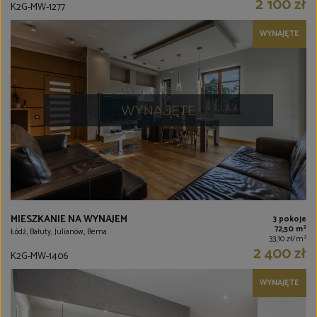
2 100 zł
K2G-MW-1277
WYNAJĘTE
MIESZKANIE NA WYNAJEM
3 pokoje
2
72,50 m
Łódź, Bałuty, Julianów, Bema
2
33,10 zł/m
2 400 zł
K2G-MW-1406
WYNAJĘTE