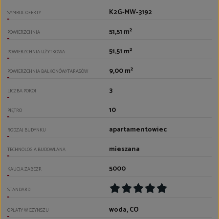
K2G-MW-3192
SYMBOL OFERTY
51,51 m²
POWIERZCHNIA
51,51 m²
POWIERZCHNIA UŻYTKOWA
9,00 m²
POWIERZCHNIA BALKONÓW/TARASÓW
3
LICZBA POKOI
10
PIĘTRO
apartamentowiec
RODZAJ BUDYNKU
mieszana
TECHNOLOGIA BUDOWLANA
5000
KAUCJA ZABEZP.
STANDARD
woda, CO
OPŁATY W CZYNSZU