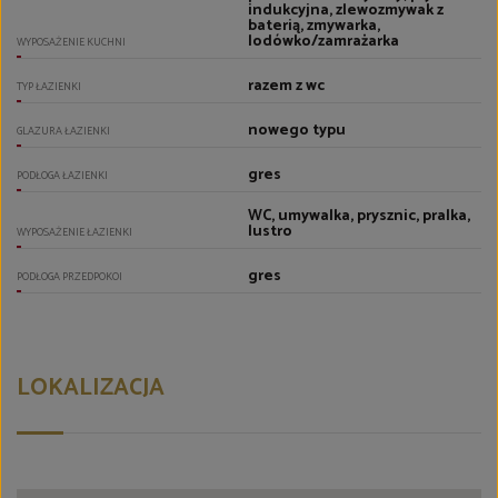
indukcyjna, zlewozmywak z
baterią, zmywarka,
lodówko/zamrażarka
WYPOSAŻENIE KUCHNI
razem z wc
TYP ŁAZIENKI
nowego typu
GLAZURA ŁAZIENKI
gres
PODŁOGA ŁAZIENKI
WC, umywalka, prysznic, pralka,
lustro
WYPOSAŻENIE ŁAZIENKI
gres
PODŁOGA PRZEDPOKOI
LOKALIZACJA