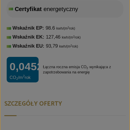
Certyfikat
energetyczny
Wskaźnik EP:
98.6
2
kwh/(m
rok)
Wskaźnik EK:
127,46
2
kwh/(m
rok)
Wskaźnik EU:
93,79
2
kwh/(m
rok)
0,0452t
Łączna roczna emisja CO
wynikająca z
2
zapotrzebowania na energię
2
CO
/m
rok
2
SZCZEGÓŁY OFERTY