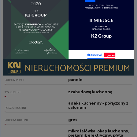
tak
PRZYSTOSOWANIA DLA NIEPEŁNOSPRAWNYCH
tak
KLUCZE
POMIESZCZENIA
panele
PODŁOGI POKOI
z zabudową kuchenną
TYP KUCHNI
aneks kuchenny - połączony z
salonem
RODZAJ KUCHNI
gres
PODŁOGA KUCHNI
mikrofalówka, okap kuchenny,
piekarnik elektryczny, płyta