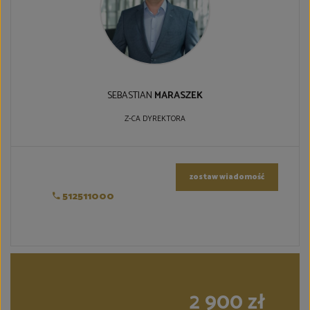
SEBASTIAN
MARASZEK
Z-CA DYREKTORA
zostaw wiadomość
512511000
2 900 zł