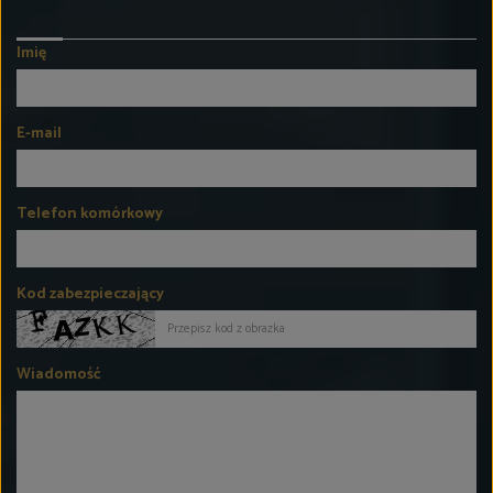
Imię
E-mail
Telefon komórkowy
Kod zabezpieczający
Wiadomość