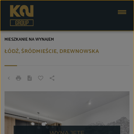
MIESZKANIE NA WYNAJEM
ŁÓDŹ, ŚRÓDMIEŚCIE, DREWNOWSKA