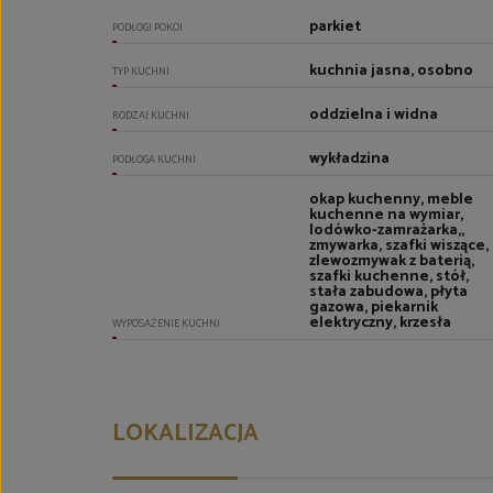
parkiet
PODŁOGI POKOI
kuchnia jasna, osobno
TYP KUCHNI
oddzielna i widna
RODZAJ KUCHNI
wykładzina
PODŁOGA KUCHNI
okap kuchenny, meble
kuchenne na wymiar,
lodówko-zamrażarka,,
zmywarka, szafki wiszące,
zlewozmywak z baterią,
szafki kuchenne, stół,
stała zabudowa, płyta
gazowa, piekarnik
elektryczny, krzesła
WYPOSAŻENIE KUCHNI
LOKALIZACJA