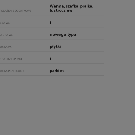
Wanna, szafka, pralka,
lustro, zlew
POSAŻENIE DODATKOWE
1
CZBA WC
nowego typu
AZURA WC
płytki
DŁOGA WC
1
CZBA PRZEDPOKOI
parkiet
DŁOGA PRZEDPOKOI