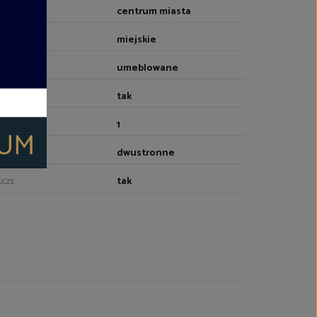
centrum miasta
OCZENIE
miejskie
RZEWANIE
umeblowane
EBLOWANIE
tak
NDA
1
CZBA WIND
dwustronne
YTUOWANIE
tak
UCZE