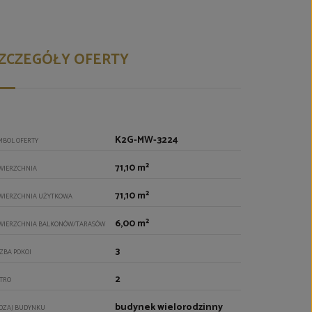
ZCZEGÓŁY OFERTY
K2G-MW-3224
MBOL OFERTY
71,10 m²
WIERZCHNIA
71,10 m²
WIERZCHNIA UŻYTKOWA
6,00 m²
WIERZCHNIA BALKONÓW/TARASÓW
3
CZBA POKOI
2
ĘTRO
budynek wielorodzinny
DZAJ BUDYNKU