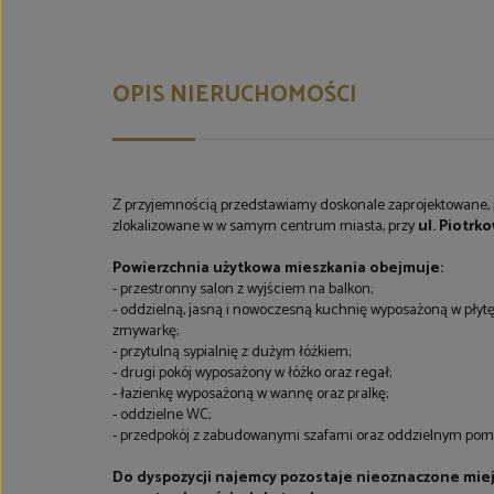
OPIS NIERUCHOMOŚCI
Z przyjemnością przedstawiamy doskonale zaprojektowane, p
zlokalizowane w w samym centrum miasta, przy
ul. Piotrko
Powierzchnia użytkowa mieszkania obejmuje:
- przestronny salon z wyjściem na balkon;
- oddzielną, jasną i nowoczesną kuchnię wyposażoną w płytę 
zmywarkę;
- przytulną sypialnię z dużym łóżkiem;
- drugi pokój wyposażony w łóżko oraz regał;
- łazienkę wyposażoną w wannę oraz pralkę;
- oddzielne WC;
- przedpokój z zabudowanymi szafami oraz oddzielnym pom
Do dyspozycji najemcy pozostaje nieoznaczone mie