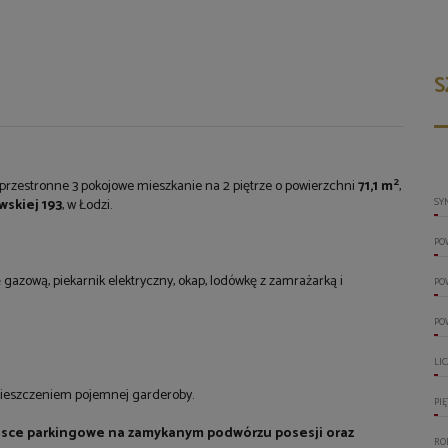
S
2
rzestronne 3 pokojowe mieszkanie na 2 piętrze o powierzchni
71,1 m
,
wskiej 193
, w Łodzi.
SY
PO
gazową, piekarnik elektryczny, okap, lodówkę z zamrażarką i
PO
PO
LI
ieszczeniem pojemnej garderoby.
PI
jsce parkingowe na zamykanym podwórzu posesji oraz
RO