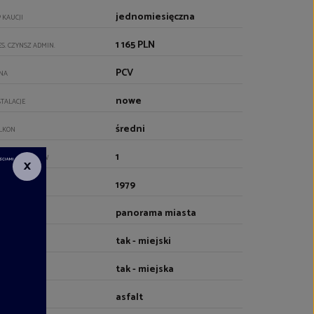
jednomiesięczna
P KAUCJI
1 165 PLN
ES. CZYNSZ ADMIN.
PCV
NA
nowe
STALACJE
średni
LKON
1
CZBA BALKONÓW
×
1979
K BUDOWY
panorama miasta
DOK
tak - miejski
Z
tak - miejska
DA
asfalt
JAZD