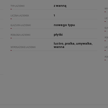
z wanną
TYP ŁAZIENKI
WY
1
LICZBA ŁAZIENEK
LI
nowego typu
GLAZURA ŁAZIENKI
GL
płytki
PODŁOGA ŁAZIENKI
PO
lustro, pralka, umywalka,
wanna
WYPOSAŻENIE ŁAZIENKI
LI
PO