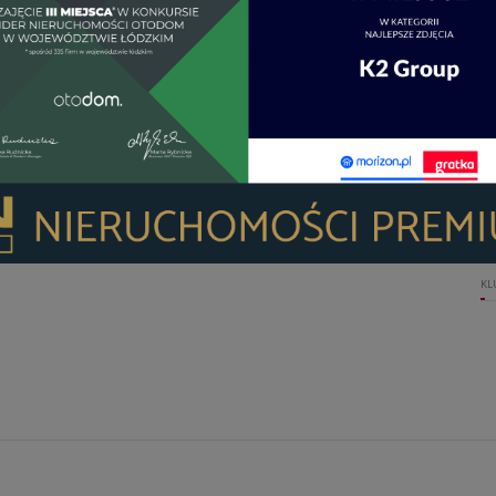
OT
OG
UM
WI
LI
US
KL