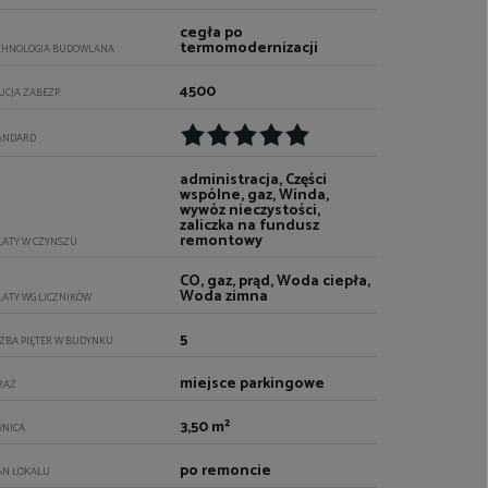
cegła po
termomodernizacji
CHNOLOGIA BUDOWLANA
4500
UCJA ZABEZP.
ANDARD
administracja, Części
wspólne, gaz, Winda,
wywóz nieczystości,
zaliczka na fundusz
remontowy
ŁATY W CZYNSZU
CO, gaz, prąd, Woda ciepła,
Woda zimna
ŁATY WG LICZNIKÓW
5
CZBA PIĘTER W BUDYNKU
miejsce parkingowe
RAŻ
3,50 m²
WNICA
po remoncie
AN LOKALU