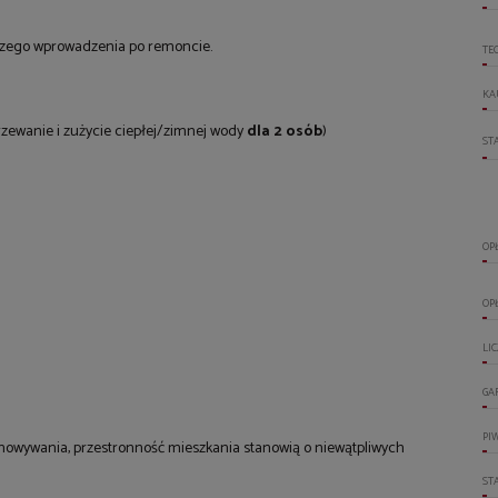
szego wprowadzenia po remoncie.
TE
KA
grzewanie i zużycie ciepłej/zimnej wody
dla 2 osób
)
ST
OP
OP
LI
GA
PI
chowywania, przestronność mieszkania stanowią o niewątpliwych
ST