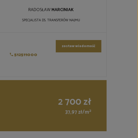
RADOSŁAW
MARCINIAK
SPECJALISTA DS. TRANSFERÓW NAJMU
zostaw wiadomość
512511000
2 700 zł
2
37,97 zł/m