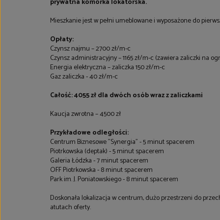
prywatna komórka lokatorska.
Mieszkanie jest w pełni umeblowane i wyposażone do pierw
Opłaty:
Czynsz najmu – 2700 zł/m-c
Czynsz administracyjny – 1165 zł/m-c (zawiera zaliczki na o
Energia elektryczna – zaliczka 150 zł/m-c
Gaz zaliczka - 40 zł/m-c
Całość: 4055 zł dla dwóch osób wraz z zaliczkami
Kaucja zwrotna – 4500 zł
Przykładowe odległości:
Centrum Biznesowe "Synergia" - 5 minut spacerem
Piotrkowska (deptak) - 5 minut spacerem
Galeria Łódzka - 7 minut spacerem
OFF Piotrkowska - 8 minut spacerem
Park im. J. Poniatowskiego - 8 minut spacerem
Doskonała lokalizacja w centrum, dużo przestrzeni do prze
atutach oferty.