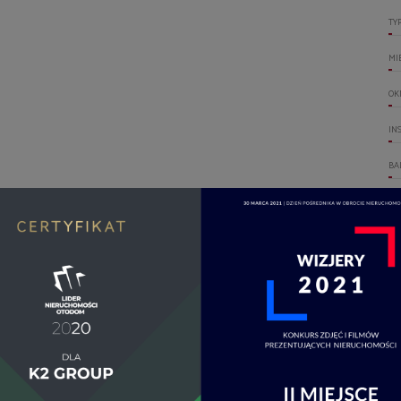
TY
MI
OK
IN
BA
LI
RO
WI
GA
WO
DO