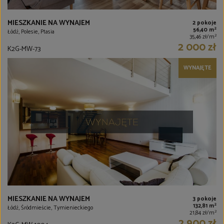
MIESZKANIE NA WYNAJEM
2 pokoje
2
56,40 m
Łódź, Polesie, Ptasia
2
35,46 zł/m
2 000 zł
K2G-MW-73
WYNAJĘTE
MIESZKANIE NA WYNAJEM
3 pokoje
2
132,81 m
Łódź, Śródmieście, Tymienieckiego
2
21,84 zł/m
2 900 zł