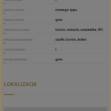
1
LICZBA ŁAZIENEK
nowego typu
GLAZURA ŁAZIENKI
gres
PODŁOGA ŁAZIENKI
lustro, natrysk, umywalka, WC
WYPOSAŻENIE ŁAZIENKI
szafki, lustro, bidet
WYPOSAŻENIE DODATKOWE
1
LICZBA PRZEDPOKOI
gres
PODŁOGA PRZEDPOKOI
LOKALIZACJA