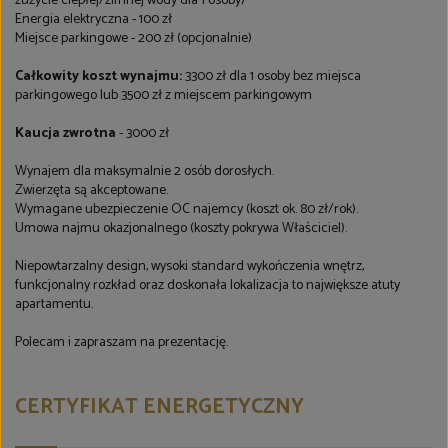
zużycie ciepłej/zimnej wody dla 1 osoby)
Energia elektryczna - 100 zł
Miejsce parkingowe - 200 zł (opcjonalnie)
Całkowity koszt wynajmu:
3300 zł dla 1 osoby bez miejsca
parkingowego lub 3500 zł z miejscem parkingowym
Kaucja zwrotna
- 3000 zł
Wynajem dla maksymalnie 2 osób dorosłych.
Zwierzęta są akceptowane.
Wymagane ubezpieczenie OC najemcy (koszt ok. 80 zł/rok).
Umowa najmu okazjonalnego (koszty pokrywa Właściciel).
Niepowtarzalny design, wysoki standard wykończenia wnętrz,
funkcjonalny rozkład oraz doskonała lokalizacja to największe atuty
apartamentu.
Polecam i zapraszam na prezentację.
CERTYFIKAT ENERGETYCZNY