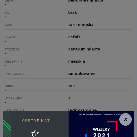
panorama miasta
WIDOK
brak
GAZ
tak - miejska
WODA
asfalt
DOJAZD
centrum miasta
OTOCZENIE
miejskie
OGRZEWANIE
umeblowane
UMEBLOWANIE
tak
WINDA
2
LICZBA WIND
jednostronne
USYTUOWANIE
×
tak
DRZWI ANTYWŁAMANIOWE