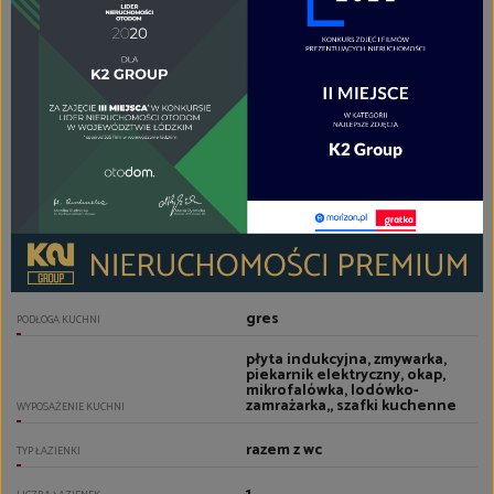
POMIESZCZENIA
gres
PODŁOGI POKOI
aneks kuchenny
TYP KUCHNI
aneks kuchenny
RODZAJ KUCHNI
gres
PODŁOGA KUCHNI
płyta indukcyjna, zmywarka,
piekarnik elektryczny, okap,
mikrofalówka, lodówko-
zamrażarka,, szafki kuchenne
WYPOSAŻENIE KUCHNI
razem z wc
TYP ŁAZIENKI