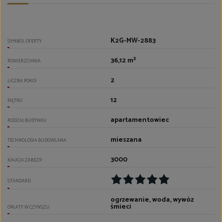
K2G-MW-2883
SYMBOL OFERTY
36,12 m²
POWIERZCHNIA
2
LICZBA POKOI
12
PIĘTRO
apartamentowiec
RODZAJ BUDYNKU
mieszana
TECHNOLOGIA BUDOWLANA
3000
KAUCJA ZABEZP.
STANDARD
ogrzewanie, woda, wywóz
śmieci
OPŁATY W CZYNSZU