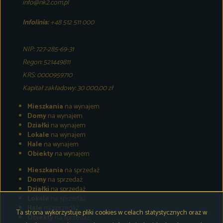
info@nk2.com.pl
Infolinia:
+48 512 511 000
NIP: 727-285-69-31
Regon: 521449811
KRS: 0000959710
Kapitał zakładowy: 30 000,00 zł
Mieszkania
na wynajem
Domy
na wynajem
Działki
na wynajem
Lokale
na wynajem
Hale
na wynajem
Obiekty
na wynajem
Mieszkania
na sprzedaż
Domy
na sprzedaż
Działki
na sprzedaż
Lokale
na sprzedaż
Hale
na sprzedaż
Ta strona wykorzystuje pliki cookies w celach statystycznych oraz w
Obiekty
na sprzedaż