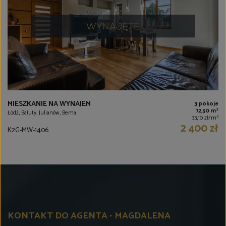
MIESZKANIE NA WYNAJEM
3 pokoje
2
72,50 m
Łódź, Bałuty, Julianów, Bema
2
33,10 zł/m
2 400 zł
K2G-MW-1406
KONTAKT DO AGENTA - MAGDALENA