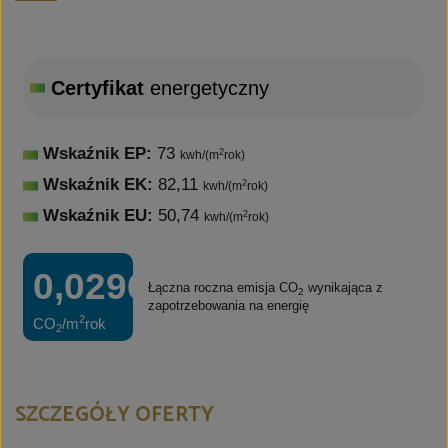
Certyfikat
energetyczny
Wskaźnik EP:
73
2
kwh/(m
rok)
Wskaźnik EK:
82,11
2
kwh/(m
rok)
Wskaźnik EU:
50,74
2
kwh/(m
rok)
0,0296t
Łączna roczna emisja CO
wynikająca z
2
zapotrzebowania na energię
2
CO
/m
rok
2
SZCZEGÓŁY OFERTY