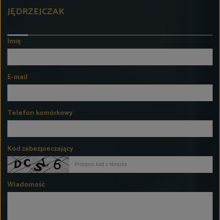
JĘDRZEJCZAK
Imię
E-mail
Telefon komórkowy
Kod zabezpieczający
Wiadomość