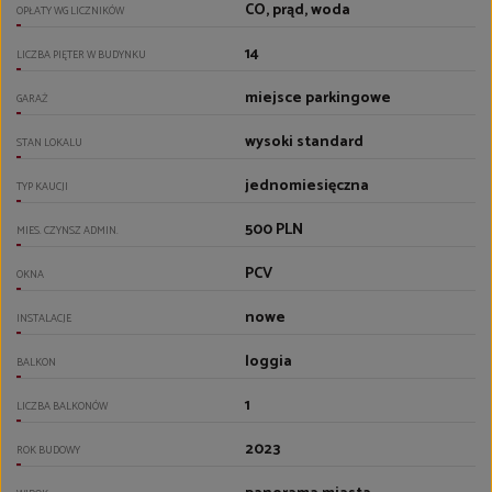
CO, prąd, woda
OPŁATY WG LICZNIKÓW
14
LICZBA PIĘTER W BUDYNKU
miejsce parkingowe
GARAŻ
wysoki standard
STAN LOKALU
jednomiesięczna
TYP KAUCJI
500 PLN
MIES. CZYNSZ ADMIN.
PCV
OKNA
nowe
INSTALACJE
loggia
BALKON
1
LICZBA BALKONÓW
2023
ROK BUDOWY