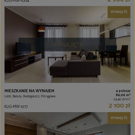
K2G-MW-1004
WYNAJĘTE
MIESZKANIE NA WYNAJEM
4 pokoje
2
86,06 m
Łódź, Bałuty, Radogoszcz, Pstrągowa
2
24,40 zł/m
2 100 zł
K2G-MW-1277
WYNAJĘTE