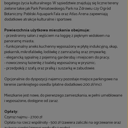
bogatego życia kulturalnego. W sąsiedztwie znajdują się liczne tereny
zielone takie jak Park Poniatowskiego, Park na Zdrowiu czy Ogród
Botaniczny. Pobliski Aquapark Fala oraz Atlas Arena zapewniają
dodatkowe atrakcje kulturalne i sportowe.
Powierzchnia użytkowa mieszkania obejmuje:
- przestronny salon z wyjściem na loggię z pięknym widokiem na
panoramę miasta;
- funkcjonalny aneks kuchenny wyposażony w płytę indukcyjną, okap,
piekarnik, mikrofalówkę, lodówkę z zamrażarką oraz zmywarkę;
- elegancką sypialnię z pojemną garderobą i miejscem do pracy;
- nowoczesną łazienkę z toaletą wyposażoną w prysznic;
- przedpokój z szafą oraz pralką i suszarką w zabudowie.
Opcjonalnie do dyspozycji najemcy pozostaje miejsce parkingowe na
terenie zamkniętego osiedla (płatne dodatkowo 200 zł/mc).
Mieszkanie jest nowe, do pierwszego zamieszkania, w pełni umeblowane
i wyposażone, dostępne od zaraz.
Opłaty:
Czynsz najmu - 2700 zł
Opłata na rzecz wspólnoty - 500 zł (zawiera zaliczki na ogrzewanie oraz