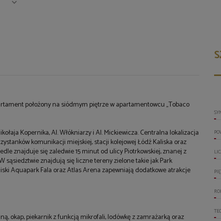
S
artament położony na siódmym piętrze w apartamentowcu „Tobaco
SY
kołaja Kopernika, Al. Włókniarzy i Al. Mickiewicza. Centralna lokalizacja
PO
ystanków komunikacji miejskiej, stacji kolejowej Łódź Kaliska oraz
dle znajduje się zaledwie 15 minut od ulicy Piotrkowskiej, znanej z
LI
W sąsiedztwie znajdują się liczne tereny zielone takie jak Park
iski Aquapark Fala oraz Atlas Arena zapewniają dodatkowe atrakcje
PI
RO
TE
, okap, piekarnik z funkcją mikrofali, lodówkę z zamrażarką oraz