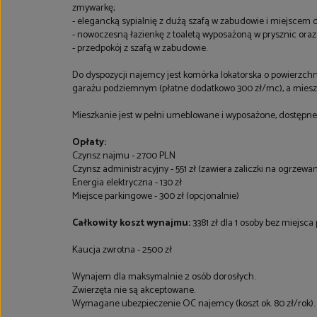
zmywarkę;
- elegancką sypialnię z dużą szafą w zabudowie i miejscem
- nowoczesną łazienkę z toaletą wyposażoną w prysznic oraz 
- przedpokój z szafą w zabudowie.
Do dyspozycji najemcy jest komórka lokatorska o powierzch
garażu podziemnym (płatne dodatkowo 300 zł/mc), a mieszk
Mieszkanie jest w pełni umeblowane i wyposażone, dostępne
Opłaty:
Czynsz najmu - 2700 PLN
Czynsz administracyjny - 551 zł (zawiera zaliczki na ogrzewa
Energia elektryczna - 130 zł
Miejsce parkingowe - 300 zł (opcjonalnie)
Całkowity koszt wynajmu:
3381 zł dla 1 osoby bez miejs
Kaucja zwrotna - 2500 zł
Wynajem dla maksymalnie 2 osób dorosłych.
Zwierzęta nie są akceptowane.
Wymagane ubezpieczenie OC najemcy (koszt ok. 80 zł/rok).