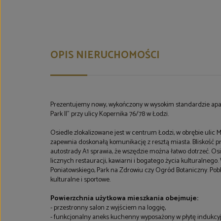
OPIS NIERUCHOMOŚCI
Prezentujemy nowy, wykończony w wysokim standardzie ap
Park II” przy ulicy Kopernika 76/78 w Łodzi.
Osiedle zlokalizowane jest w centrum Łodzi, w obrębie ulic Mi
zapewnia doskonałą komunikację z resztą miasta. Bliskość prz
autostrady A1 sprawia, że wszędzie można łatwo dotrzeć. Osie
licznych restauracji, kawiarni i bogatego życia kulturalnego. 
Poniatowskiego, Park na Zdrowiu czy Ogród Botaniczny. Pobl
kulturalne i sportowe.
Powierzchnia użytkowa mieszkania obejmuje:
- przestronny salon z wyjściem na loggię,
- funkcjonalny aneks kuchenny wyposażony w płytę indukcyjną