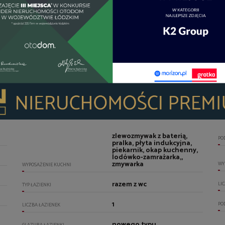
LI
US
zlewozmywak z baterią,
PO
pralka, płyta indukcyjna,
piekarnik, okap kuchenny,
lodówko-zamrażarka,,
zmywarka
WY
WYPOSAŻENIE KUCHNI
razem z wc
LI
TYP ŁAZIENKI
1
PO
LICZBA ŁAZIENEK
nowego typu