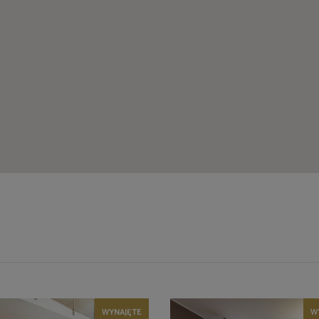
WYNAJĘTE
W