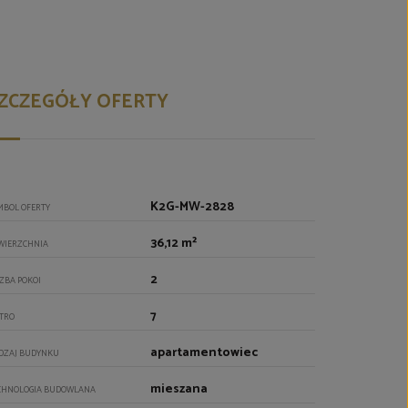
ZCZEGÓŁY OFERTY
K2G-MW-2828
MBOL OFERTY
36,12 m²
WIERZCHNIA
2
CZBA POKOI
7
ĘTRO
apartamentowiec
DZAJ BUDYNKU
mieszana
CHNOLOGIA BUDOWLANA