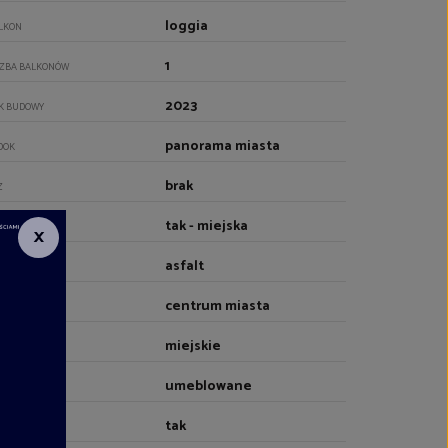
loggia
LKON
1
CZBA BALKONÓW
2023
K BUDOWY
panorama miasta
DOK
brak
Z
tak - miejska
DA
×
asfalt
JAZD
centrum miasta
OCZENIE
miejskie
RZEWANIE
umeblowane
EBLOWANIE
tak
NDA