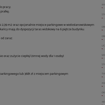
KA
 do pracy;
pralkę;
ST
ni 2,39 m2 oraz opcjonalnie miejsce parkingowe w wielostanowiskowym
OP
ańcy mają do dyspozycji taras widokowy na 6 piętrze budynku.
OP
 od zaraz.
LI
GA
nie oraz zużycie ciepłej/zimnej wody dla 1 osoby)
ST
ca parkingowego lub 3681 zł z miejscem parkingowym
TY
MI
OK
IN