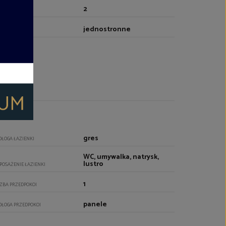
2
CZBA WIND
jednostronne
YTUOWANIE
gres
DŁOGA ŁAZIENKI
WC, umywalka, natrysk,
lustro
POSAŻENIE ŁAZIENKI
1
CZBA PRZEDPOKOI
panele
DŁOGA PRZEDPOKOI