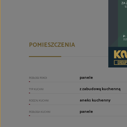
POMIESZCZENIA
panele
PODŁOGI POKOI
z zabudową kuchenną
TYP KUCHNI
aneks kuchenny
RODZAJ KUCHNI
panele
PODŁOGA KUCHNI