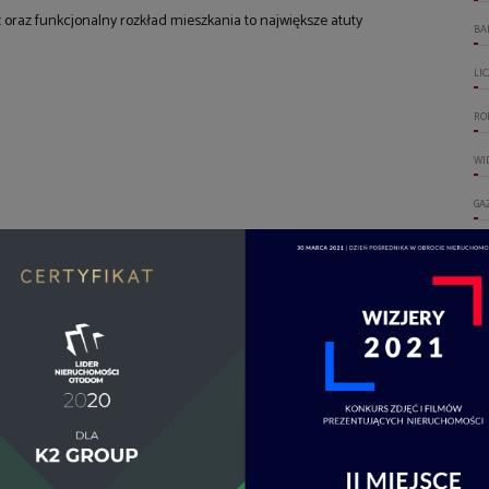
oraz funkcjonalny rozkład mieszkania to największe atuty
BA
LI
RO
WI
GA
WO
DO
OT
OG
UM
WI