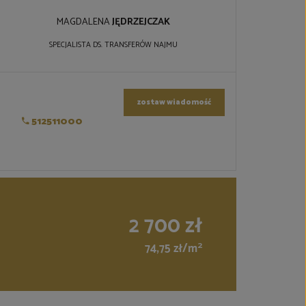
MAGDALENA
JĘDRZEJCZAK
SPECJALISTA DS. TRANSFERÓW NAJMU
zostaw wiadomość
512511000
2 700 zł
2
74,75 zł/m