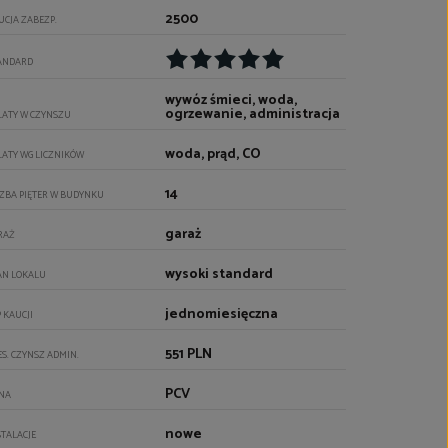
2500
UCJA ZABEZP.
ANDARD
wywóz śmieci, woda,
ogrzewanie, administracja
ŁATY W CZYNSZU
woda, prąd, CO
ŁATY WG LICZNIKÓW
14
CZBA PIĘTER W BUDYNKU
garaż
RAŻ
wysoki standard
AN LOKALU
jednomiesięczna
P KAUCJI
551 PLN
ES. CZYNSZ ADMIN.
PCV
NA
nowe
STALACJE