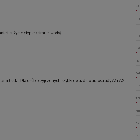
KA
ST
nie i zużycie ciepłej/zimnej wody)
OP
OP
LI
GA
ami Łodzi. Dla osób przyjezdnych szybki dojazd do autostrady A1 i A2
ST
TY
MI
OK
IN