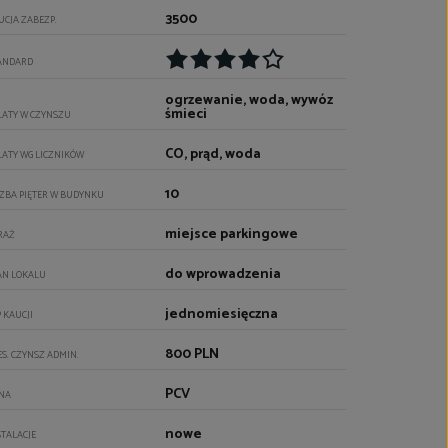
3500
UCJA ZABEZP.
ANDARD
ogrzewanie, woda, wywóz
śmieci
ŁATY W CZYNSZU
CO, prąd, woda
ŁATY WG LICZNIKÓW
10
CZBA PIĘTER W BUDYNKU
miejsce parkingowe
RAŻ
do wprowadzenia
AN LOKALU
jednomiesięczna
P KAUCJI
800 PLN
ES. CZYNSZ ADMIN.
PCV
NA
nowe
STALACJE