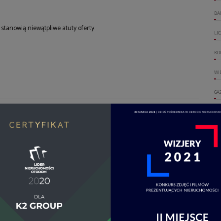
BA
tanowią niewątpliwe atuty oferty.
LI
RO
WI
GA
WO
DO
Wskaźnik EP
tyczny
2
kwh/(m
rok)
OT
72.2
OG
72.2
UM
72.2
WI
72.2