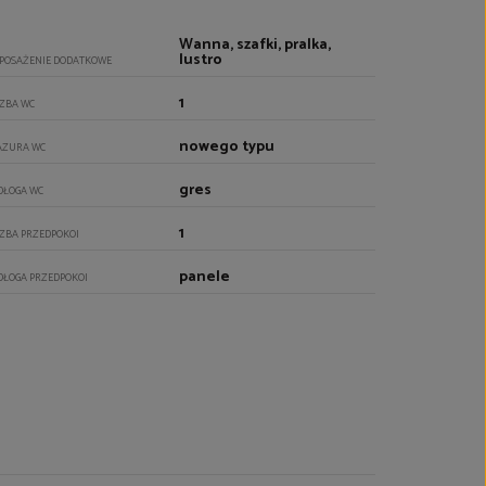
Wanna, szafki, pralka,
lustro
POSAŻENIE DODATKOWE
1
CZBA WC
nowego typu
AZURA WC
gres
DŁOGA WC
1
CZBA PRZEDPOKOI
panele
DŁOGA PRZEDPOKOI