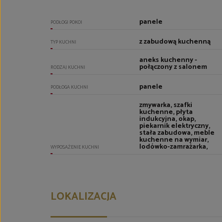
panele
PODŁOGI POKOI
z zabudową kuchenną
TYP KUCHNI
aneks kuchenny -
połączony z salonem
RODZAJ KUCHNI
panele
PODŁOGA KUCHNI
zmywarka, szafki
kuchenne, płyta
indukcyjna, okap,
piekarnik elektryczny,
stała zabudowa, meble
kuchenne na wymiar,
lodówko-zamrażarka,
WYPOSAŻENIE KUCHNI
LOKALIZACJA