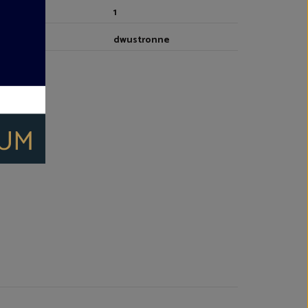
1
CZBA WIND
dwustronne
YTUOWANIE