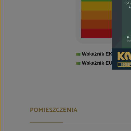
Wskaźnik EK:
75,25
k
Wskaźnik EU:
46,76
k
POMIESZCZENIA