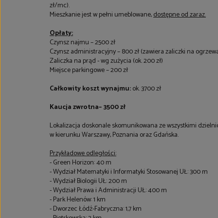
zł/mc).
Mieszkanie jest w pełni umeblowane,
dostępne od zaraz.
Opłaty:
Czynsz najmu – 2500 zł
Czynsz administracyjny – 800 zł (zawiera zaliczki na ogrzewa
Zaliczka na prąd - wg zużycia (ok. 200 zł)
Miejsce parkingowe – 200 zł
Całkowity koszt wynajmu:
ok. 3700 zł
Kaucja zwrotna– 3500 zł
Lokalizacja doskonale skomunikowana ze wszystkimi dzielnic
w kierunku Warszawy, Poznania oraz Gdańska.
Przykładowe odległości:
- Green Horizon: 40 m
- Wydział Matematyki i Informatyki Stosowanej UŁ: 300 m
- Wydział Biologii UŁ: 200 m
- Wydział Prawa i Administracji UŁ: 400 m
- Park Helenów: 1 km
- Dworzec Łódź-Fabryczna: 1,7 km