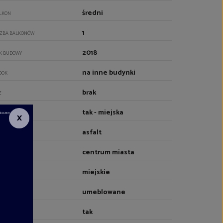
średni
LKON
1
CZBA BALKONÓW
2018
K BUDOWY
na inne budynki
DOK
brak
Z
tak - miejska
DA
×
asfalt
JAZD
centrum miasta
OCZENIE
miejskie
RZEWANIE
umeblowane
EBLOWANIE
tak
NDA