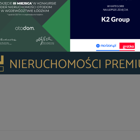
72.2
LI
72.2
US
72.2
72.2
2
wh/(m
rok)
2
wh/(m
rok)