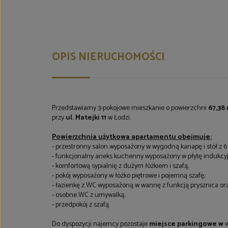
OPIS NIERUCHOMOŚCI
Przedstawiamy 3-pokojowe mieszkanie o powierzchni
67,38
przy
ul. Matejki 11
w Łodzi.
Powierzchnia użytkowa apartamentu obejmuje:
- przestronny salon wyposażony w wygodną kanapę i stół z 6
- funkcjonalny aneks kuchenny wyposażony w płytę indukcyjn
- komfortową sypialnię z dużym łóżkiem i szafą;
- pokój wyposażony w łóżko piętrowe i pojemną szafę;
- łazienkę z WC wyposażoną w wannę z funkcją prysznica ora
- osobne WC z umywalką;
- przedpokój z szafą.
Do dyspozycji najemcy pozostaje
miejsce parkingowe
w
w