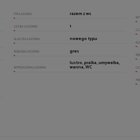
razem z wc
TYP ŁAZIENKI
WY
1
LICZBA ŁAZIENEK
LI
nowego typu
GLAZURA ŁAZIENKI
GL
gres
PODŁOGA ŁAZIENKI
PO
lustro, pralka, umywalka,
wanna, WC
WYPOSAŻENIE ŁAZIENKI
LI
PO