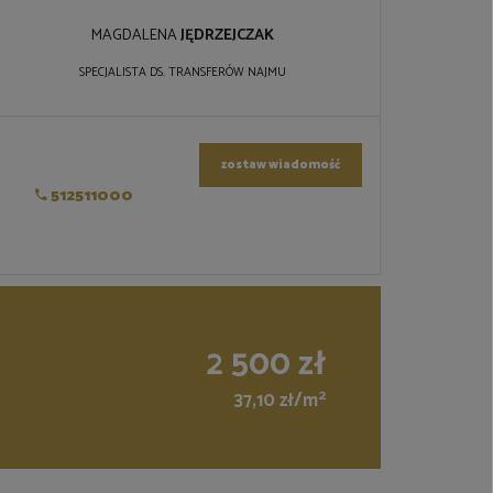
MAGDALENA
JĘDRZEJCZAK
SPECJALISTA DS. TRANSFERÓW NAJMU
zostaw wiadomość
512511000
2 500 zł
2
37,10 zł/m