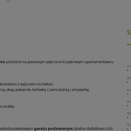
S
m2
położone na pierwszym piętrze w 10 piętrowym apartamentowcu
SY
PO
 krzesłami z wyjściem na balkon,
ą, okap, piekarnik, lodówkę z zamrażarką i zmywarkę;
LI
PI
z pralkę;
RO
TE
ielostanowiskowym
garażu podziemnym
(płatne dodatkowo 200