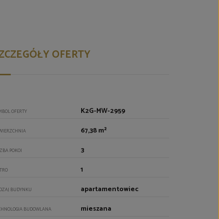
ZCZEGÓŁY OFERTY
K2G-MW-2959
MBOL OFERTY
67,38 m²
WIERZCHNIA
3
CZBA POKOI
1
ĘTRO
apartamentowiec
DZAJ BUDYNKU
mieszana
CHNOLOGIA BUDOWLANA