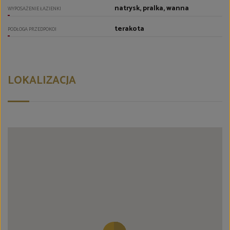
natrysk, pralka, wanna
WYPOSAŻENIE ŁAZIENKI
terakota
PODŁOGA PRZEDPOKOI
LOKALIZACJA