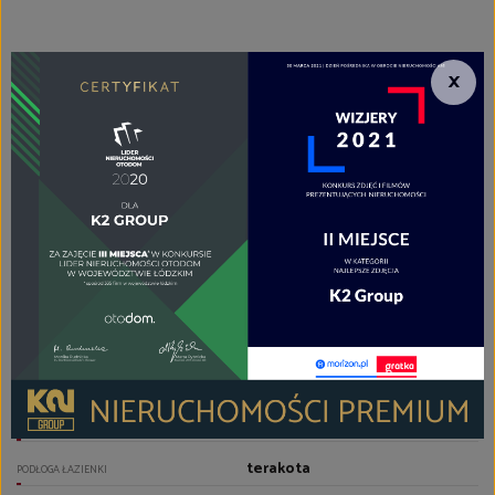
deski
PODŁOGI POKOI
×
z zabudową kuchenną
TYP KUCHNI
aneks kuchenny - połączony z
salonem
RODZAJ KUCHNI
terakota
PODŁOGA KUCHNI
płyta gazowa, piekarnik,
lodówka, zmywarka,
zamrażarka, zabudowa
kuchenna
WYPOSAŻENIE KUCHNI
razem z wc
TYP ŁAZIENKI
2
LICZBA ŁAZIENEK
nowego typu
GLAZURA ŁAZIENKI
terakota
PODŁOGA ŁAZIENKI