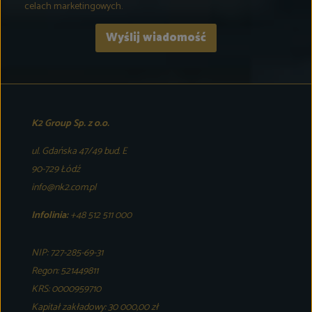
celach marketingowych.
K2 Group Sp. z o.o.
ul. Gdańska 47/49 bud. E
90-729 Łódź
info@nk2.com.pl
Infolinia:
+48 512 511 000
NIP: 727-285-69-31
Regon: 521449811
KRS: 0000959710
Kapitał zakładowy: 30 000,00 zł