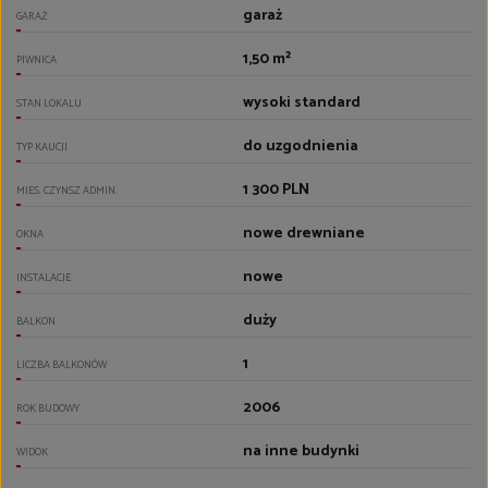
garaż
GARAŻ
1,50 m²
PIWNICA
wysoki standard
STAN LOKALU
do uzgodnienia
TYP KAUCJI
1 300 PLN
MIES. CZYNSZ ADMIN.
nowe drewniane
OKNA
nowe
INSTALACJE
duży
BALKON
1
LICZBA BALKONÓW
2006
ROK BUDOWY
na inne budynki
WIDOK