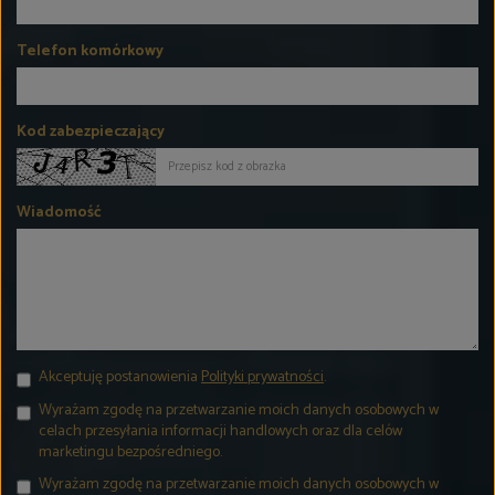
Telefon komórkowy
Kod zabezpieczający
Wiadomość
Akceptuję postanowienia
Polityki prywatności
.
Wyrażam zgodę na przetwarzanie moich danych osobowych w
celach przesyłania informacji handlowych oraz dla celów
marketingu bezpośredniego.
Wyrażam zgodę na przetwarzanie moich danych osobowych w