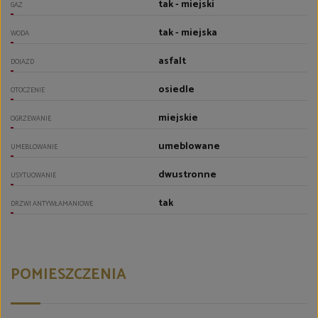
tak - miejski
GAZ
tak - miejska
WODA
asfalt
DOJAZD
osiedle
OTOCZENIE
miejskie
OGRZEWANIE
umeblowane
UMEBLOWANIE
dwustronne
USYTUOWANIE
tak
DRZWI ANTYWŁAMANIOWE
POMIESZCZENIA