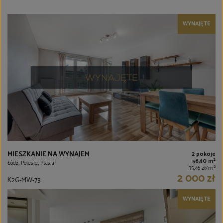
WYNAJĘTE
MIESZKANIE NA WYNAJEM
2 pokoje
2
56,40 m
Łódź, Polesie, Ptasia
2
35,46 zł/m
2 000 zł
K2G-MW-73
WYNAJĘTE