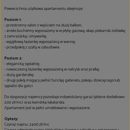
Powierzchnia użytkowa apartamentu obejmuje:
Poziom 1:
- przestronny salon z wyjściem na duży balkon,
- aneks kuchenny wyposażony w w płytę gazową, okap, piekarnik, lodówkę
z zamrażarką i zmywarkę;
- wyjątkową łazienkę wyposażoną w wannę;
- przedpokój z szafą w zabudowie.
Poziom 2:
- elegancką sypialnię;
- nowoczesną łazienkę wyposażoną w natrysk oraz pralkę;
- dużą garderobę;
- drugi pokój mogący pełnić funckję gabinetu, pokoju dziecięcego lub
sypialni dla gości
Do dyspozycji najemcy pozostaje indywidulany garaż (płatne dodatkowo
200 zł/mc) oraz komórka lokatorska.
Apartament jest w pełni umeblowane i wyposażone.
Opłaty:
Czynsz najmu: 2400 zł/mc