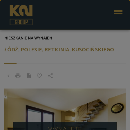
MIESZKANIE NA WYNAJEM
ŁÓDŹ, POLESIE, RETKINIA, KUSOCIŃSKIEGO