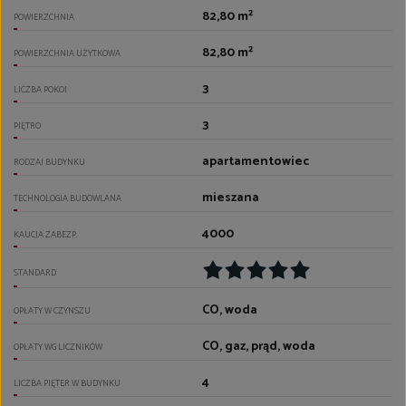
82,80 m²
POWIERZCHNIA
82,80 m²
POWIERZCHNIA UŻYTKOWA
3
LICZBA POKOI
3
PIĘTRO
apartamentowiec
RODZAJ BUDYNKU
mieszana
TECHNOLOGIA BUDOWLANA
4000
KAUCJA ZABEZP.
STANDARD
CO, woda
OPŁATY W CZYNSZU
CO, gaz, prąd, woda
OPŁATY WG LICZNIKÓW
4
LICZBA PIĘTER W BUDYNKU