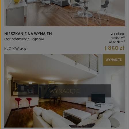
MIESZKANIE NA WYNAJEM
2 pokoje
2
39,60 m
Łódź, Śródmieście, Legionów
2
46,72 zł/m
1 850 zł
K2G-MW-459
WYNAJĘTE