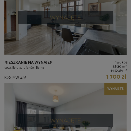
MIESZKANIE NA WYNAJEM
1 pokój
2
38,20 m
Łódź, Bałuty, Julianów, Bema
2
44,50 zł/m
1 700 zł
K2G-MW-436
WYNAJĘTE