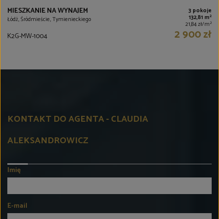
MIESZKANIE NA WYNAJEM
3 pokoje
2
132,81 m
Łódź, Śródmieście, Tymienieckiego
2
21,84 zł/m
2 900 zł
K2G-MW-1004
KONTAKT DO AGENTA - CLAUDIA
ALEKSANDROWICZ
Imię
E-mail