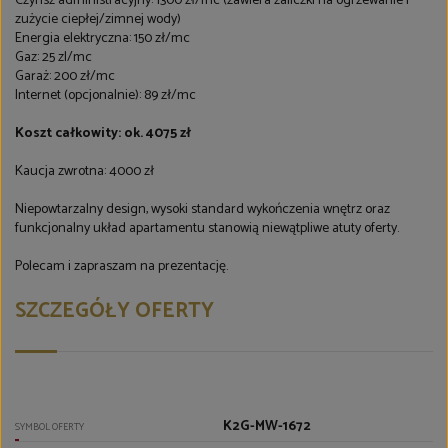
Czynsz administracyjny: 1300 zł/mc (zawiera zaliczki na ogrzewanie i
zużycie ciepłej/zimnej wody)
Energia elektryczna: 150 zł/mc
Gaz: 25 zl/mc
Garaż: 200 zł/mc
Internet (opcjonalnie): 89 zł/mc
Koszt całkowity: ok. 4075 zł
Kaucja zwrotna: 4000 zł
Niepowtarzalny design, wysoki standard wykończenia wnętrz oraz
funkcjonalny układ apartamentu stanowią niewątpliwe atuty oferty.
Polecam i zapraszam na prezentację.
SZCZEGÓŁY OFERTY
K2G-MW-1672
SYMBOL OFERTY