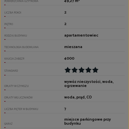
49,27 m²
POWIERZCHNIA UŻYTKOWA
2
LICZBA POKOI
2
PIĘTRO
apartamentowiec
RODZAJ BUDYNKU
mieszana
TECHNOLOGIA BUDOWLANA
4000
KAUCJA ZABEZP.
STANDARD
wywóz nieczystości, woda,
ogrzewanie
OPŁATY W CZYNSZU
woda, prąd, CO
OPŁATY WG LICZNIKÓW
7
LICZBA PIĘTER W BUDYNKU
miejsce parkingowe przy
budynku
GARAŻ