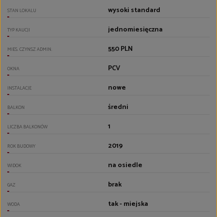
wysoki standard
STAN LOKALU
jednomiesięczna
TYP KAUCJI
550 PLN
MIES. CZYNSZ ADMIN.
PCV
OKNA
nowe
INSTALACJE
średni
BALKON
1
LICZBA BALKONÓW
2019
ROK BUDOWY
na osiedle
WIDOK
brak
GAZ
tak - miejska
WODA