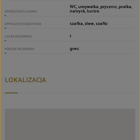
WC, umywalka, prysznic, pralka,
natrysk, lustro
WYPOSAŻENIE ŁAZIENKI
szafka, zlew, szafki
WYPOSAŻENIE DODATKOWE
1
LICZBA PRZEDPOKOI
gres
PODŁOGA PRZEDPOKOI
LOKALIZACJA