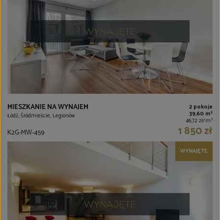
MIESZKANIE NA WYNAJEM
2 pokoje
2
39,60 m
Łódź, Śródmieście, Legionów
2
46,72 zł/m
1 850 zł
K2G-MW-459
WYNAJĘTE