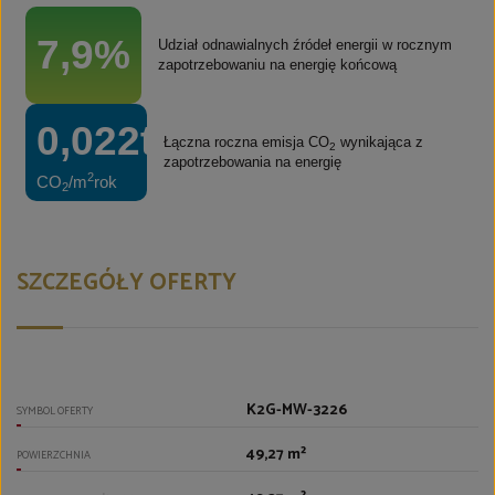
7,9%
Udział odnawialnych źródeł energii w rocznym
zapotrzebowaniu na energię końcową
0,022t
Łączna roczna emisja CO
wynikająca z
2
zapotrzebowania na energię
2
CO
/m
rok
2
SZCZEGÓŁY OFERTY
K2G-MW-3226
SYMBOL OFERTY
49,27 m²
POWIERZCHNIA