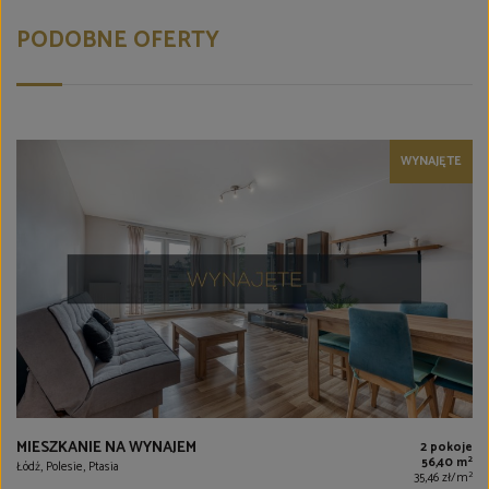
PODOBNE OFERTY
WYNAJĘTE
MIESZKANIE NA WYNAJEM
2 pokoje
2
56,40 m
Łódź, Polesie, Ptasia
2
35,46 zł/m