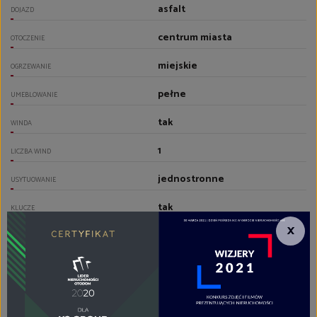
asfalt
DOJAZD
centrum miasta
OTOCZENIE
miejskie
OGRZEWANIE
pełne
UMEBLOWANIE
tak
WINDA
1
LICZBA WIND
jednostronne
USYTUOWANIE
tak
KLUCZE
×
POMIESZCZENIA