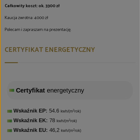
Całkowity koszt: ok. 3300 zł
Kaucja zwrotna: 4000 zł
Polecam i zapraszam na prezentację.
CERTYFIKAT ENERGETYCZNY
Certyfikat
energetyczny
Wskaźnik EP:
54.6
2
kwh/(m
rok)
Wskaźnik EK:
78
2
kwh/(m
rok)
Wskaźnik EU:
46,2
2
kwh/(m
rok)