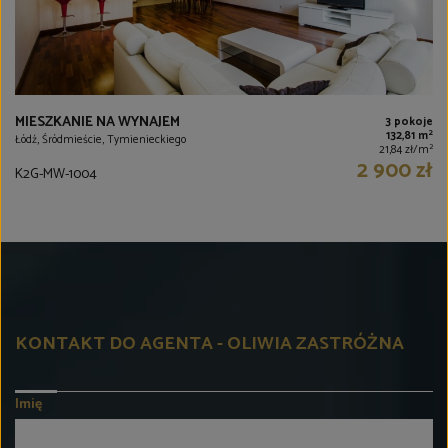
MIESZKANIE NA WYNAJEM
3 pokoje
2
132,81 m
Łódź, Śródmieście, Tymienieckiego
2
21,84 zł/m
2 900 zł
K2G-MW-1004
KONTAKT DO AGENTA - OLIWIA ZASTRÓŻNA
Imię