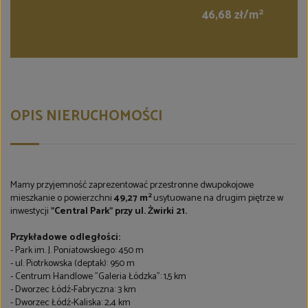
2
46,68 zł/m
OPIS NIERUCHOMOŚCI
Mamy przyjemność zaprezentować przestronne dwupokojowe
2
mieszkanie o powierzchni
49,27 m
usytuowane na drugim piętrze w
inwestycji
"Central Park" przy ul. Żwirki 21.
Przykładowe odległości:
- Park im. J. Poniatowskiego: 450 m
- ul. Piotrkowska (deptak): 950 m
- Centrum Handlowe "Galeria Łódzka": 1,5 km
- Dworzec Łódź-Fabryczna: 3 km
- Dworzec Łódź-Kaliska: 2,4 km