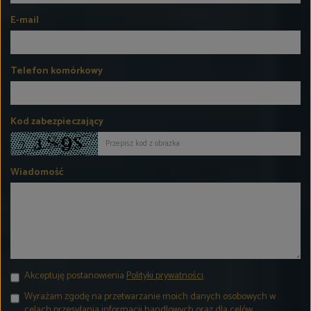
E-mail
Telefon komórkowy
Kod zabezpieczający
Wiadomość
Akceptuję postanowienia
Polityki prywatności
.
Wyrażam zgodę na przetwarzanie moich danych osobowych w
celach przesyłania informacji handlowych oraz dla celów