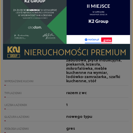
panele
PODŁOGI POKOI
aneks kuchenny połączony z
jadalnią i salonem
TYP KUCHNI
aneks kuchenny
RODZAJ KUCHNI
zmywarka, szafki wiszące, stała
zabudowa, płyta indukcyjna,
piekarnik, krzesła,
mikrofalówka, meble
kuchenne na wymiar,
lodówko-zamrażarka,, szafki
kuchenne, stół
WYPOSAŻENIE KUCHNI
razem z wc
TYP ŁAZIENKI
1
LICZBA ŁAZIENEK
nowego typu
GLAZURA ŁAZIENKI
gres
PODŁOGA ŁAZIENKI