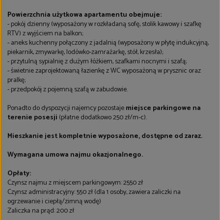
Powierzchnia użytkowa apartamentu obejmuje:
- pokój dzienny (wyposażony w rozkładaną sofę, stolik kawowy i szafkę
RTV) z wyjściem na balkon;
- aneks kuchenny połączony z jadalnią (wyposażony w płytę indukcyjną,
piekarnik, zmywarkę, lodówko-zamrażarkę, stół, krzesła);
- przytulną sypialnię z dużym łóżkiem, szafkami nocnymi i szafą;
- świetnie zaprojektowaną łazienkę z WC wyposażoną w prysznic oraz
pralkę;
- przedpokój z pojemną szafą w zabudowie.
Ponadto do dyspozycji najemcy pozostaje
miejsce parkingowe na
terenie posesji
(płatne dodatkowo 250 zł/m-c).
Mieszkanie jest kompletnie wyposażone, dostępne od zaraz.
Wymagana umowa najmu okazjonalnego.
Opłaty:
Czynsz najmu z miejscem parkingowym: 2550 zł
Czynsz administracyjny: 550 zł (dla 1 osoby, zawiera zaliczki na
ogrzewanie i ciepłą/zimną wodę)
Zaliczka na prąd: 200 zł