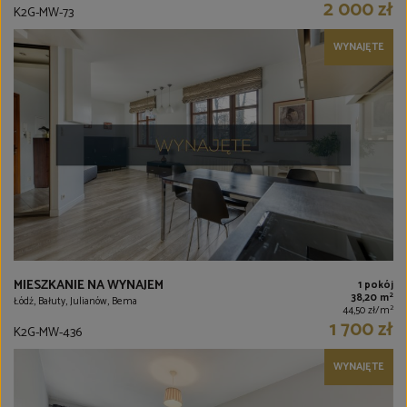
2 000 zł
K2G-MW-73
WYNAJĘTE
MIESZKANIE NA WYNAJEM
1 pokój
2
38,20 m
Łódź, Bałuty, Julianów, Bema
2
44,50 zł/m
1 700 zł
K2G-MW-436
WYNAJĘTE