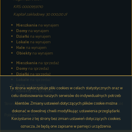
KRS: 0000959710
Kapitał zakładowy: 30 000,00 zł
Mieszkania
na wynajem
Domy
na wynajem
Działki
na wynajem
Lokale
na wynajem
Hale
na wynajem
Obiekty
na wynajem
Mieszkania
na sprzedaż
Domy
na sprzedaż
Działki
na sprzedaż
Lokale
na sprzedaż
Hale
na sprzedaż
Ta strona wykorzystuje pliki cookies w celach statystycznych oraz w
Obiekty
na sprzedaż
celu dostosowania naszych serwisów do indywidualnych potrzeb
klientów. Zmiany ustawień dotyczących plików cookie można
Strona główna
Wynajem
Sprzedaż
Współpraca
O firmie
Kontakt
dokonać w dowolnej chwili modyfikując ustawienia przeglądarki.
Polityka prywatności
Korzystanie z tej strony bez zmian ustawień dotyczących cookies
oznacza, że będą one zapisane w pamięci urządzenia.