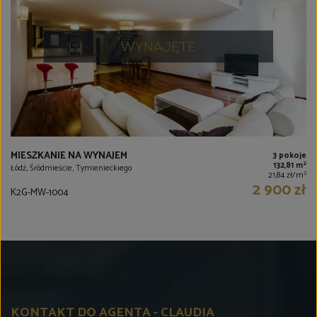
MIESZKANIE NA WYNAJEM
3 pokoje
2
132,81 m
Łódź, Śródmieście, Tymienieckiego
2
21,84 zł/m
2 900 zł
K2G-MW-1004
KONTAKT DO AGENTA - CLAUDIA