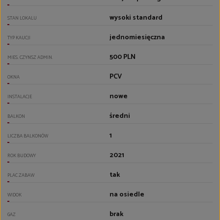
wysoki standard
STAN LOKALU
jednomiesięczna
TYP KAUCJI
500 PLN
MIES. CZYNSZ ADMIN.
PCV
OKNA
nowe
INSTALACJE
średni
BALKON
1
LICZBA BALKONÓW
2021
ROK BUDOWY
tak
PLAC ZABAW
na osiedle
WIDOK
brak
GAZ