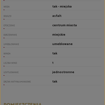
tak - miejska
WODA
asfalt
DOJAZD
centrum miasta
OTOCZENIE
miejskie
OGRZEWANIE
umeblowane
UMEBLOWANIE
tak
WINDA
1
LICZBA WIND
jednostronne
USYTUOWANIE
tak
DRZWI ANTYWŁAMANIOWE