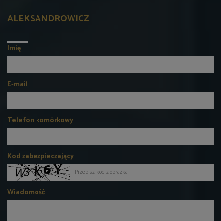
ALEKSANDROWICZ
Imię
E-mail
Telefon komórkowy
Kod zabezpieczający
Wiadomość