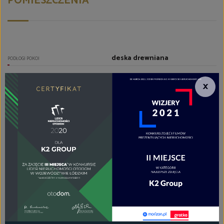
POMIESZCZENIA
deska drewniana
PODŁOGI POKOI
aneks kuchenny
TYP KUCHNI
×
aneks kuchenny
RODZAJ KUCHNI
deska drewniana
PODŁOGA KUCHNI
zlewozmywak z baterią,
zamrażarka, zabudowa
kuchenna, szafki kuchenne,
stała zabudowa, płyta
indukcyjna, piekarnik, okap,
lodówko-zamrażarka,,
lodówko/zamrażarka, lodówka,
zmywarka
WYPOSAŻENIE KUCHNI
razem z wc
TYP ŁAZIENKI