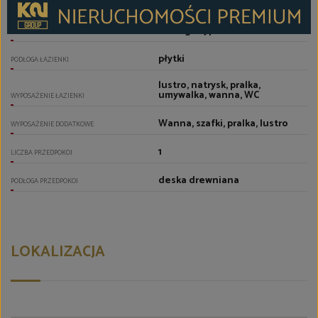
1
LICZBA ŁAZIENEK
nowego typu
GLAZURA ŁAZIENKI
płytki
PODŁOGA ŁAZIENKI
lustro, natrysk, pralka,
umywalka, wanna, WC
WYPOSAŻENIE ŁAZIENKI
Wanna, szafki, pralka, lustro
WYPOSAŻENIE DODATKOWE
1
LICZBA PRZEDPOKOI
deska drewniana
PODŁOGA PRZEDPOKOI
LOKALIZACJA