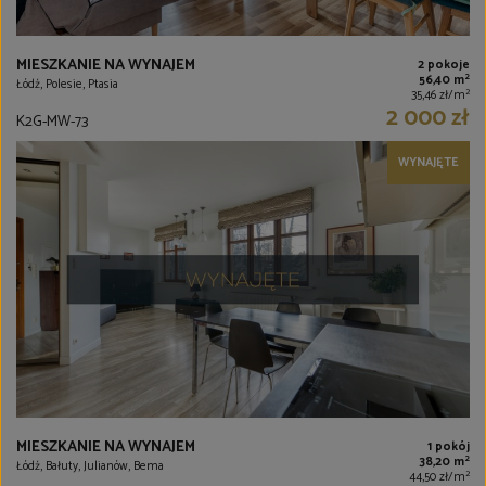
MIESZKANIE NA WYNAJEM
2 pokoje
2
56,40 m
Łódź, Polesie, Ptasia
2
35,46 zł/m
2 000 zł
K2G-MW-73
WYNAJĘTE
MIESZKANIE NA WYNAJEM
1 pokój
2
38,20 m
Łódź, Bałuty, Julianów, Bema
2
44,50 zł/m