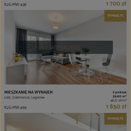
1 700 zł
K2G-MW-436
WYNAJĘTE
MIESZKANIE NA WYNAJEM
2 pokoje
2
39,60 m
Łódź, Śródmieście, Legionów
2
46,72 zł/m
1 850 zł
K2G-MW-459
WYNAJĘTE