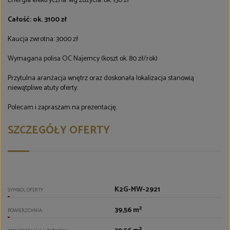
Energia elektryczna: wg zużycia: ok. 150 zł
Całość: ok. 3100 zł
Kaucja zwrotna: 3000 zł
Wymagana polisa OC Najemcy (koszt ok. 80 zł/rok)
Przytulna aranżacja wnętrz oraz doskonała lokalizacja stanowią
niewątpliwe atuty oferty.
Polecam i zapraszam na prezentację.
SZCZEGÓŁY OFERTY
K2G-MW-2921
SYMBOL OFERTY
39,56 m²
POWIERZCHNIA