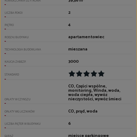
39,56 m²
POWIERZCHNIA UŻYTKOWA
2
LICZBA POKOI
4
PIĘTRO
apartamentowiec
RODZAJ BUDYNKU
mieszana
TECHNOLOGIA BUDOWLANA
3000
KAUCJA ZABEZP.
STANDARD
CO, Części wspólne,
monitoring, Winda, woda,
woda ciepła, wywóz
nieczystości, wywóz śmieci
OPŁATY W CZYNSZU
CO, prąd, woda
OPŁATY WG LICZNIKÓW
6
LICZBA PIĘTER W BUDYNKU
miejsce parkingowe
GARAŻ