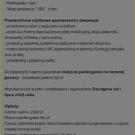
- Piotrkowska: 1 km
- Sklep spożywczy "LIDL": 1,1 km
Powierzchnia użytkowa apartamentu obejmuje:
- przestronny salon z wyjściem na balkon;
- aneks kuchenny wyposażony w płytę indukcyjną, okap, piekarnik,
zmywarkę, lodówkę z zamrażarką;
- przytulną sypialnię z pojemną szafą oraz miejscem do pracy;
- nowoczesną łazienkę z WC wyposażoną w wannę z funkcją natrysku
oraz pralkę;
- przedpokój z pojemną szafą.
Do dyspozycji najemcy pozostaje
miejsce parkingowe na terenie
posesji
- dodatkowo płatne 150 zł
Mieszkanie jest w pełni umeblowane i wyposażone.
Dostępne od 1
lipca 2025 roku.
Opłaty:
Czynsz najmu: 2300 zł
Miejsce parkingowe: 150 zł
Czynsz administracyjny: 500 zł (zawiera zaliczki na ogrzewanie i zużycie
ciepłej/zimnej wody)