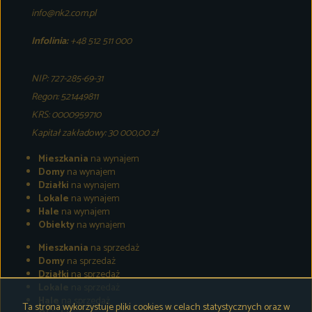
info@nk2.com.pl
Infolinia:
+48 512 511 000
NIP: 727-285-69-31
Regon: 521449811
KRS: 0000959710
Kapitał zakładowy: 30 000,00 zł
Mieszkania
na wynajem
Domy
na wynajem
Działki
na wynajem
Lokale
na wynajem
Hale
na wynajem
Obiekty
na wynajem
Mieszkania
na sprzedaż
Domy
na sprzedaż
Działki
na sprzedaż
Lokale
na sprzedaż
Hale
na sprzedaż
Ta strona wykorzystuje pliki cookies w celach statystycznych oraz w