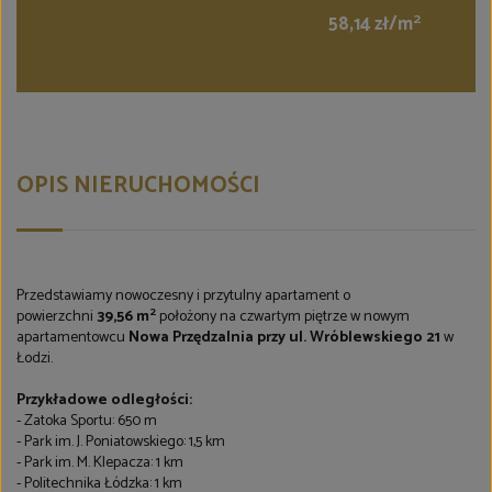
2
58,14 zł/m
OPIS NIERUCHOMOŚCI
Przedstawiamy nowoczesny i przytulny apartament o
2
powierzchni
39,56
m
położony na czwartym piętrze w nowym
apartamentowcu
Nowa Przędzalnia przy ul. Wróblewskiego 21
w
Łodzi.
Przykładowe odległości:
- Zatoka Sportu: 650 m
- Park im. J. Poniatowskiego: 1,5 km
- Park im. M. Klepacza: 1 km
- Politechnika Łódzka: 1 km