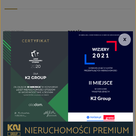
panele
PODŁOGI POKOI
×
z zabudową kuchenną
TYP KUCHNI
aneks kuchenny
RODZAJ KUCHNI
panele
PODŁOGA KUCHNI
zmywarka, zlewozmywak z
baterią, szafki kuchenne, płyta
indukcyjna, piekarnik, okap
kuchenny, meble kuchenne
na wymiar, lodówko-
zamrażarka,
WYPOSAŻENIE KUCHNI
razem z wc
TYP ŁAZIENKI
1
LICZBA ŁAZIENEK