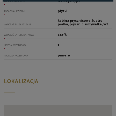
nowego typu
GLAZURA ŁAZIENKI
płytki
PODŁOGA ŁAZIENKI
kabina prysznicowa, lustro,
pralka, prysznic, umywalka, WC
WYPOSAŻENIE ŁAZIENKI
szafki
WYPOSAŻENIE DODATKOWE
1
LICZBA PRZEDPOKOI
panele
PODŁOGA PRZEDPOKOI
LOKALIZACJA