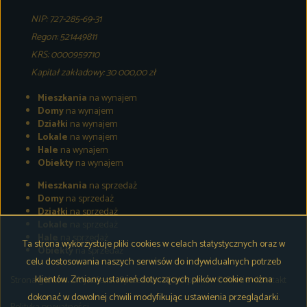
NIP: 727-285-69-31
Regon: 521449811
KRS: 0000959710
Kapitał zakładowy: 30 000,00 zł
Mieszkania
na wynajem
Domy
na wynajem
Działki
na wynajem
Lokale
na wynajem
Hale
na wynajem
Obiekty
na wynajem
Mieszkania
na sprzedaż
Domy
na sprzedaż
Działki
na sprzedaż
Lokale
na sprzedaż
Hale
na sprzedaż
Ta strona wykorzystuje pliki cookies w celach statystycznych oraz w
Obiekty
na sprzedaż
celu dostosowania naszych serwisów do indywidualnych potrzeb
klientów. Zmiany ustawień dotyczących plików cookie można
Strona główna
Wynajem
Sprzedaż
Współpraca
O firmie
Kontakt
dokonać w dowolnej chwili modyfikując ustawienia przeglądarki.