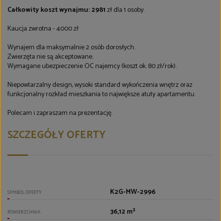
Całkowity koszt wynajmu: 2981
zł dla 1 osoby.
Kaucja zwrotna - 4000 zł
Wynajem dla maksymalnie 2 osób dorosłych.
Zwierzęta nie są akceptowane.
Wymagane ubezpieczenie OC najemcy (koszt ok. 80 zł/rok).
Niepowtarzalny design, wysoki standard wykończenia wnętrz oraz
funkcjonalny rozkład mieszkania to największe atuty apartamentu.
Polecam i zapraszam na prezentację.
SZCZEGÓŁY OFERTY
K2G-MW-2996
SYMBOL OFERTY
36,12 m²
POWIERZCHNIA