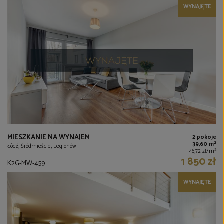
WYNAJĘTE
MIESZKANIE NA WYNAJEM
2 pokoje
2
39,60 m
Łódź, Śródmieście, Legionów
2
46,72 zł/m
1 850 zł
K2G-MW-459
WYNAJĘTE