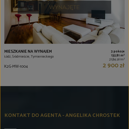
MIESZKANIE NA WYNAJEM
3 pokoje
2
132,81 m
Łódź, Śródmieście, Tymienieckiego
2
21,84 zł/m
2 900 zł
K2G-MW-1004
KONTAKT DO AGENTA - ANGELIKA CHROSTEK