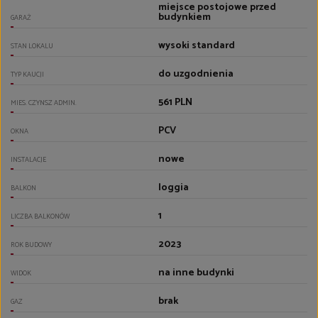
miejsce postojowe przed
budynkiem
GARAŻ
wysoki standard
STAN LOKALU
do uzgodnienia
TYP KAUCJI
561 PLN
MIES. CZYNSZ ADMIN.
PCV
OKNA
nowe
INSTALACJE
loggia
BALKON
1
LICZBA BALKONÓW
2023
ROK BUDOWY
na inne budynki
WIDOK
brak
GAZ