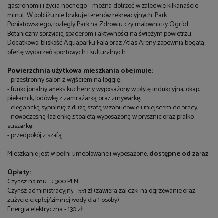
gastronomii i życia nocnego – można dotrzeć w zaledwie kilkanaście
minut. W pobliżu nie brakuje terenów rekreacyjnych: Park
Poniatowskiego, rozległy Park na Zdrowiu czy malowniczy Ogród
Botaniczny sprzyjają spacerom i aktywności na świeżym powietrzu.
Dodatkowo, bliskość Aquaparku Fala oraz Atlas Areny zapewnia bogatą
ofertę wydarzeń sportowych i kulturalnych.
Powierzchnia użytkowa mieszkania obejmuje:
- przestronny salon z wyjściem na loggię,
- funkcjonalny aneks kuchenny wyposażony w płytę indukcyjną, okap,
piekarnik, lodówkę z zamrażarką oraz zmywarkę;
- elegancką sypialnię z dużą szafą w zabudowie i miejscem do pracy;
- nowoczesną łazienkę z toaletą wyposażoną w prysznic oraz pralko-
suszarkę;
- przedpokój z szafą.
Mieszkanie jest w pełni umeblowane i wyposażone,
dostępne od zaraz
.
Opłaty:
Czynsz najmu - 2300 PLN
Czynsz administracyjny - 551 zł (zawiera zaliczki na ogrzewanie oraz
zużycie ciepłej/zimnej wody dla 1 osoby)
Energia elektryczna - 130 zł