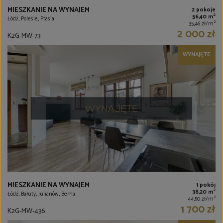
MIESZKANIE NA WYNAJEM
2 pokoje
2
56,40 m
Łódź, Polesie, Ptasia
2
35,46 zł/m
2 000 zł
K2G-MW-73
WYNAJĘTE
MIESZKANIE NA WYNAJEM
1 pokój
2
38,20 m
Łódź, Bałuty, Julianów, Bema
2
44,50 zł/m
1 700 zł
K2G-MW-436