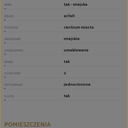
tak - miejska
WODA
asfalt
DOJAZD
centrum miasta
OTOCZENIE
miejskie
OGRZEWANIE
umeblowane
UMEBLOWANIE
tak
WINDA
2
LICZBA WIND
jednostronne
USYTUOWANIE
tak
KLUCZE
POMIESZCZENIA