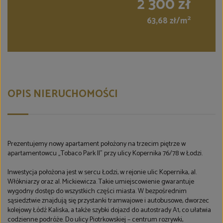
2 300 zł
2
63,68 zł/m
OPIS NIERUCHOMOŚCI
Prezentujemy nowy apartament położony na trzecim piętrze w
apartamentowcu „Tobaco Park II” przy ulicy Kopernika 76/78 w Łodzi.
Inwestycja położona jest w sercu Łodzi, w rejonie ulic Kopernika, al.
Włókniarzy oraz al. Mickiewicza. Takie umiejscowienie gwarantuje
wygodny dostęp do wszystkich części miasta. W bezpośrednim
sąsiedztwie znajdują się przystanki tramwajowe i autobusowe, dworzec
kolejowy Łódź Kaliska, a także szybki dojazd do autostrady A1, co ułatwia
codzienne podróże. Do ulicy Piotrkowskiej – centrum rozrywki,