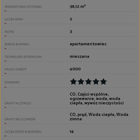
36,12 m²
POWIERZCHNIA UŻYTKOWA
2
LICZBA POKOI
3
PIĘTRO
apartamentowiec
RODZAJ BUDYNKU
mieszana
TECHNOLOGIA BUDOWLANA
4000
KAUCJA ZABEZP.
STANDARD
CO, Części wspólne,
ogrzewanie, woda, woda
ciepła, wywóz nieczystości
OPŁATY W CZYNSZU
CO, prąd, Woda ciepła, Woda
zimna
OPŁATY WG LICZNIKÓW
14
LICZBA PIĘTER W BUDYNKU