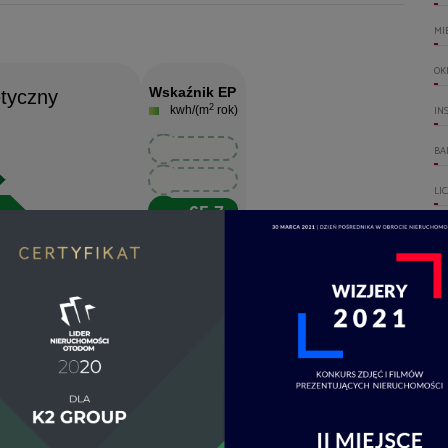
MI
OK
Wskaźnik EP
tyczny
2
kwh/(m
rok)
IN
65.7
BA
65.7
LI
65.7
RO
65.7
65.7
PL
65.7
WI
65.7
GA
65.7
WO
DO
2
wh/(m
rok)