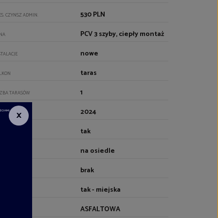
530 PLN
ES. CZYNSZ ADMIN.
PCV 3 szyby, ciepły montaż
NA
nowe
STALACJE
taras
LKON
1
CZBA TARASÓW
2024
×
K BUDOWY
tak
AC ZABAW
na osiedle
DOK
brak
Z
tak - miejska
DA
ASFALTOWA
JAZD