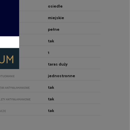
osiedle
OCZENIE
miejskie
RZEWANIE
pełne
EBLOWANIE
tak
NDA
1
CZBA WIND
taras duży
RASY
jednostronne
YTUOWANIE
tak
ZWI ANTYWŁAMANIOWE
tak
LETY ANTYWŁAMANIOWE
tak
UCZE