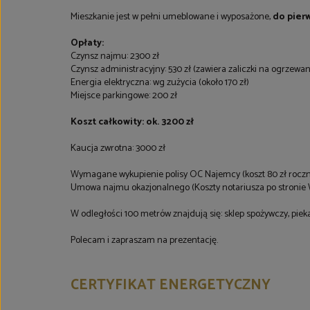
Mieszkanie jest w pełni umeblowane i wyposażone,
do pier
Opłaty:
Czynsz najmu: 2300 zł
Czynsz administracyjny: 530 zł (zawiera zaliczki na ogrzewani
Energia elektryczna: wg zużycia (około 170 zł)
Miejsce parkingowe: 200 zł
Koszt całkowity: ok. 3200 zł
Kaucja zwrotna: 3000 zł
Wymagane wykupienie polisy OC Najemcy (koszt 80 zł roczn
Umowa najmu okazjonalnego (Koszty notariusza po stronie
W odległości 100 metrów znajdują się: sklep spożywczy, pieka
Polecam i zapraszam na prezentację.
CERTYFIKAT ENERGETYCZNY