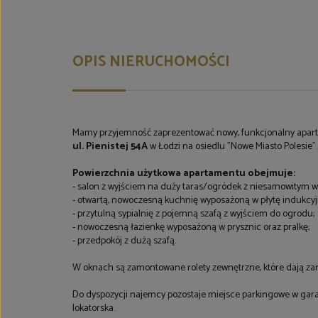
OPIS NIERUCHOMOŚCI
Mamy przyjemność zaprezentować nowy, funkcjonalny apar
ul. Pienistej 54A
w Łodzi na osiedlu "Nowe Miasto Polesie"
Powierzchnia użytkowa apartamentu obejmuje:
- salon z wyjściem na duży taras/ogródek z niesamowitym w
- otwartą, nowoczesną kuchnię wyposażoną w płytę indukcyjn
- przytulną sypialnię z pojemną szafą z wyjściem do ogrodu
- nowoczesną łazienkę wyposażoną w prysznic oraz pralkę;
- przedpokój z dużą szafą.
W oknach są zamontowane rolety zewnętrzne, które dają zar
Do dyspozycji najemcy pozostaje miejsce parkingowe w ga
lokatorska.