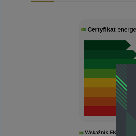
Certyfikat
energe
Wskaźnik EK:
100,9
k