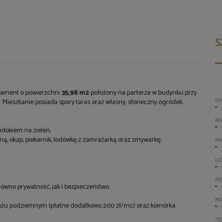
S
tament o powierzchni
35,98 m2
położony na parterze w budynku przy
. Mieszkanie posiada spory taras oraz własny, słoneczny ogródek.
SY
PO
idokiem na zieleń,
ą, okap, piekarnik, lodówkę z zamrażarką oraz zmywarkę;
PO
;
LI
PI
ówno prywatność, jak i bezpieczeństwo.
RO
rażu podziemnym (płatne dodatkowo 200 zł/mc) oraz komórka
TE