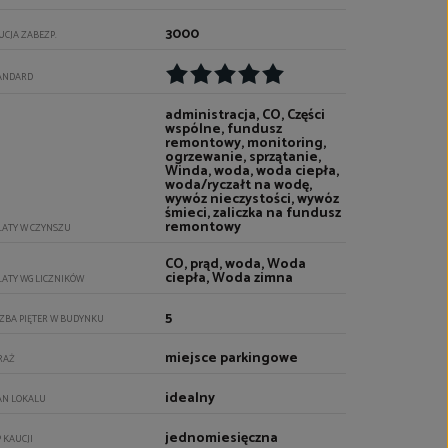
3000
UCJA ZABEZP.
ANDARD
administracja, CO, Części
wspólne, fundusz
remontowy, monitoring,
ogrzewanie, sprzątanie,
Winda, woda, woda ciepła,
woda/ryczałt na wodę,
wywóz nieczystości, wywóz
śmieci, zaliczka na fundusz
remontowy
ŁATY W CZYNSZU
CO, prąd, woda, Woda
ciepła, Woda zimna
ŁATY WG LICZNIKÓW
5
CZBA PIĘTER W BUDYNKU
miejsce parkingowe
RAŻ
idealny
AN LOKALU
jednomiesięczna
P KAUCJI