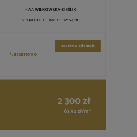
EWA
WILKOWSKA-CIEŚLIK
SPECJALISTA DS. TRANSFERÓW NAJMU
zostaw wiadomość
512511000
2 300 zł
2
63,92 zł/m