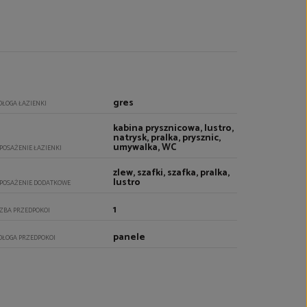
gres
DŁOGA ŁAZIENKI
kabina prysznicowa, lustro,
natrysk, pralka, prysznic,
umywalka, WC
POSAŻENIE ŁAZIENKI
zlew, szafki, szafka, pralka,
lustro
POSAŻENIE DODATKOWE
1
CZBA PRZEDPOKOI
panele
DŁOGA PRZEDPOKOI