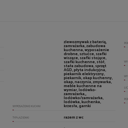
zlewozmywak z baterią,
PO
zamrażarka, zabudowa
kuchenna, wyposażenie
drobne, sztućce, szafki
wiszące, szafki stojące,
szafki kuchenne, stół,
WY
stała zabudowa, sprzęt
AGD, płyta indukcyjna,
piekarnik elektryczny,
WY
piekarnik, okap kuchenny,
okap, naczynia, zmywarka,
meble kuchenne na
LI
wymiar, lodówko-
zamrażarka,,
lodówko/zamrażarka,
PO
lodówka, kuchenka,
krzesła, garnki
WYPOSAŻENIE KUCHNI
razem z wc
TYP ŁAZIENKI