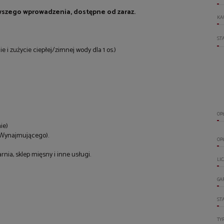
wszego wprowadzenia, dostępne od zaraz.
KA
ST
e i zużycie ciepłej/zimnej wody dla 1 os.)
OP
ie)
 Wynajmującego).
OP
rnia, sklep mięsny i inne usługi.
LI
GA
ST
TY