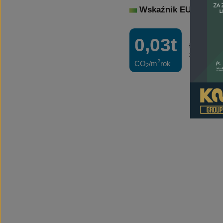
Wskaźnik EU:
54,91
k
0,03t
Łączna roc
zapotrzebo
2
CO
/m
rok
2