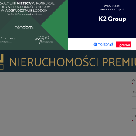
2
wh/(m
rok)
OT
OG
zna emisja CO
wynikająca z
2
UM
wania na energię
WI
LI
TA
US
DR
RO
KL