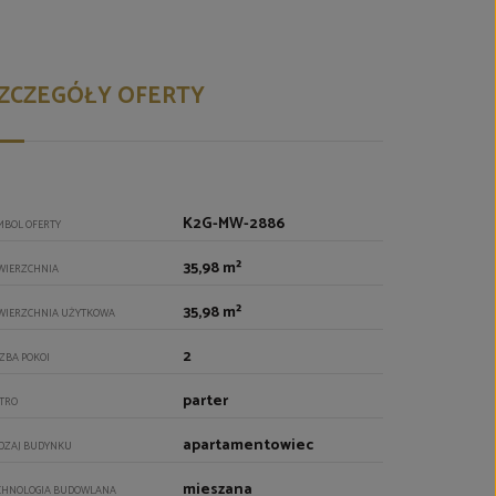
ZCZEGÓŁY OFERTY
K2G-MW-2886
MBOL OFERTY
35,98 m²
WIERZCHNIA
35,98 m²
WIERZCHNIA UŻYTKOWA
2
CZBA POKOI
parter
ĘTRO
apartamentowiec
DZAJ BUDYNKU
mieszana
CHNOLOGIA BUDOWLANA