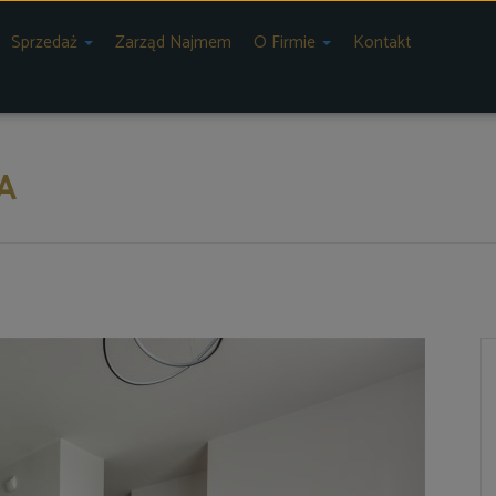
Sprzedaż
Zarząd Najmem
O Firmie
Kontakt
A