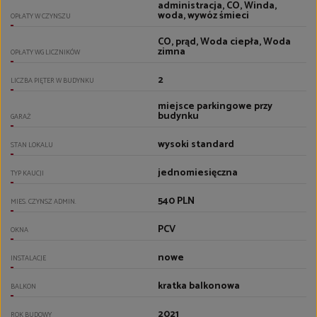
administracja, CO, Winda,
woda, wywóz śmieci
OPŁATY W CZYNSZU
CO, prąd, Woda ciepła, Woda
zimna
OPŁATY WG LICZNIKÓW
2
LICZBA PIĘTER W BUDYNKU
miejsce parkingowe przy
budynku
GARAŻ
wysoki standard
STAN LOKALU
jednomiesięczna
TYP KAUCJI
540 PLN
MIES. CZYNSZ ADMIN.
PCV
OKNA
nowe
INSTALACJE
kratka balkonowa
BALKON
2021
ROK BUDOWY