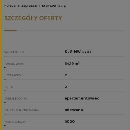
Polecam i zapraszam na prezentację.
SZCZEGÓŁY OFERTY
K2G-MW-2707
SYMBOL OFERTY
34,19 m²
POWIERZCHNIA
2
LICZBA POKOI
2
PIĘTRO
apartamentowiec
RODZAJ BUDYNKU
mieszana
TECHNOLOGIA BUDOWLANA
3000
KAUCJA ZABEZP.