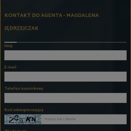
KONTAKT DO AGENTA - MAGDALENA
JĘDRZEJCZAK
Imię
E-mail
Telefon komórkowy
Kod zabezpieczający