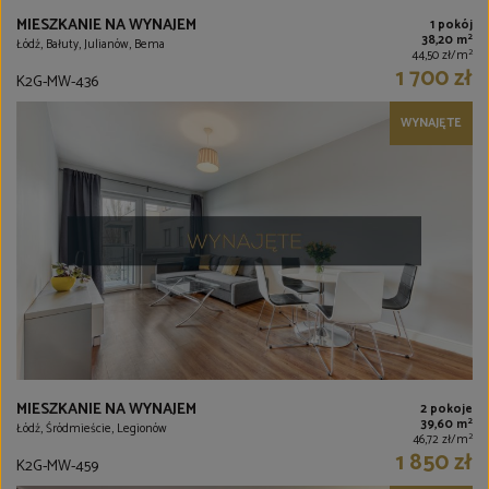
MIESZKANIE NA WYNAJEM
1 pokój
2
38,20 m
Łódź, Bałuty, Julianów, Bema
2
44,50 zł/m
1 700 zł
K2G-MW-436
WYNAJĘTE
MIESZKANIE NA WYNAJEM
2 pokoje
2
39,60 m
Łódź, Śródmieście, Legionów
2
46,72 zł/m
1 850 zł
K2G-MW-459