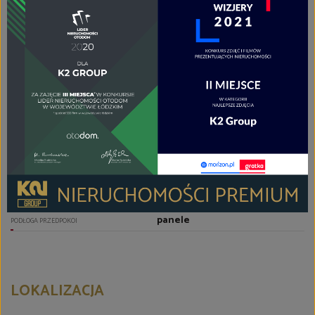
elektryczny, mikrofalówka,
meble kuchenne na wymiar,
lodówko-zamrażarka,,
zmywarka, zabudowa
kuchenna
WYPOSAŻENIE KUCHNI
razem z wc
TYP ŁAZIENKI
glazura
GLAZURA ŁAZIENKI
płytki
PODŁOGA ŁAZIENKI
kabina prysznicowa, lustro,
natrysk, pralka, umywalka, WC
WYPOSAŻENIE ŁAZIENKI
zlew, pralka, lustro
WYPOSAŻENIE DODATKOWE
panele
PODŁOGA PRZEDPOKOI
LOKALIZACJA