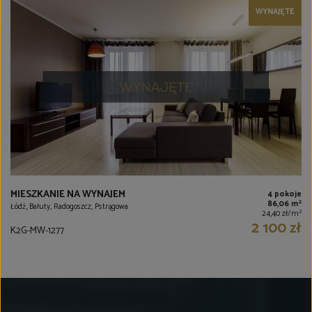
WYNAJĘTE
MIESZKANIE NA WYNAJEM
4 pokoje
2
86,06 m
Łódź, Bałuty, Radogoszcz, Pstrągowa
2
24,40 zł/m
2 100 zł
K2G-MW-1277