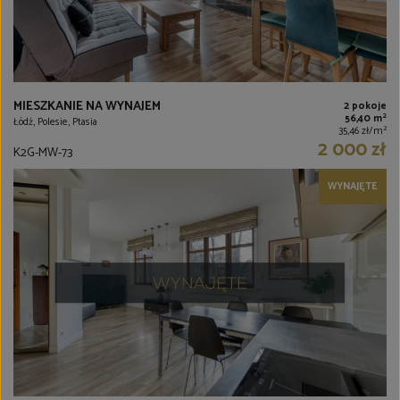
MIESZKANIE NA WYNAJEM
2 pokoje
2
56,40 m
Łódź, Polesie, Ptasia
2
35,46 zł/m
2 000 zł
K2G-MW-73
WYNAJĘTE