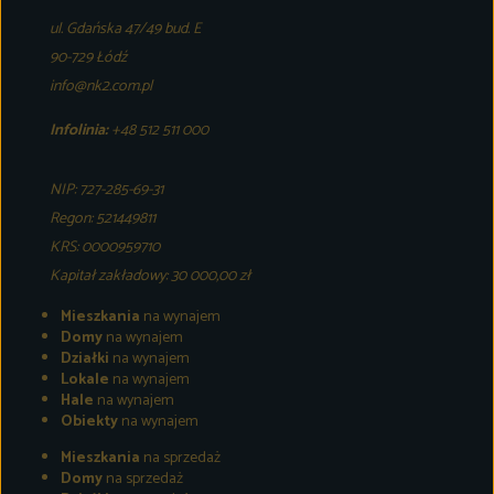
ul. Gdańska 47/49 bud. E
90-729 Łódź
info@nk2.com.pl
Infolinia:
+48 512 511 000
NIP: 727-285-69-31
Regon: 521449811
KRS: 0000959710
Kapitał zakładowy: 30 000,00 zł
Mieszkania
na wynajem
Domy
na wynajem
Działki
na wynajem
Lokale
na wynajem
Hale
na wynajem
Obiekty
na wynajem
Mieszkania
na sprzedaż
Domy
na sprzedaż