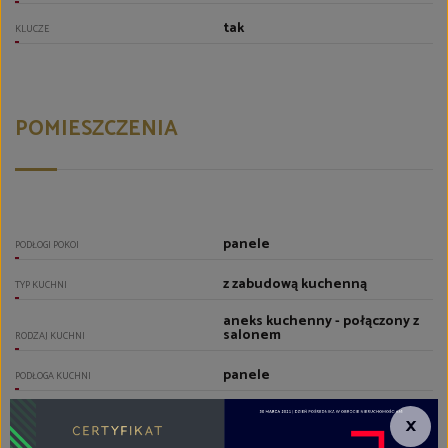
tak
KLUCZE
POMIESZCZENIA
panele
PODŁOGI POKOI
z zabudową kuchenną
TYP KUCHNI
aneks kuchenny - połączony z
salonem
RODZAJ KUCHNI
panele
PODŁOGA KUCHNI
wyposażenie drobne, szafki
×
kuchenne, stół, płyta
indukcyjna, piekarnik