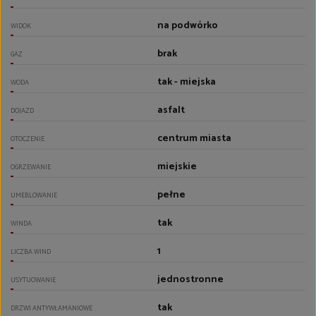
na podwórko
WIDOK
brak
GAZ
tak - miejska
WODA
asfalt
DOJAZD
centrum miasta
OTOCZENIE
miejskie
OGRZEWANIE
pełne
UMEBLOWANIE
tak
WINDA
1
LICZBA WIND
jednostronne
USYTUOWANIE
tak
DRZWI ANTYWŁAMANIOWE