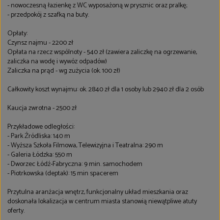
- nowoczesną łazienkę z WC wyposażoną w prysznic oraz pralkę;
- przedpokój z szafką na buty.
Opłaty:
Czynsz najmu - 2200 zł
Opłata na rzecz wspólnoty - 540 zł (zawiera zaliczkę na ogrzewanie,
zaliczka na wodę i wywóz odpadów)
Zaliczka na prąd - wg zużycia (ok. 100 zł)
Całkowity koszt wynajmu: ok. 2840 zł dla 1 osoby lub 2940 zł dla 2 osób
Kaucja zwrotna - 2500 zł
Przykładowe odległości:
- Park Źródliska: 140 m
- Wyższa Szkoła Filmowa, Telewizyjna i Teatralna: 290 m
- Galeria Łódzka: 550 m
- Dworzec Łódź-Fabryczna: 9 min. samochodem
- Piotrkowska (deptak): 15 min spacerem
Przytulna aranżacja wnętrz, funkcjonalny układ mieszkania oraz
doskonała lokalizacja w centrum miasta stanowią niewątpliwe atuty
oferty.