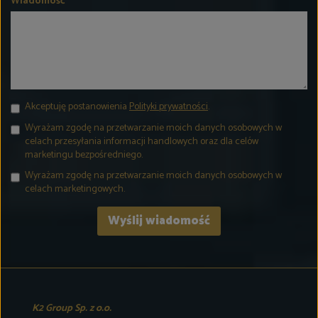
Wiadomość
Akceptuję postanowienia
Polityki prywatności
.
Wyrażam zgodę na przetwarzanie moich danych osobowych w
celach przesyłania informacji handlowych oraz dla celów
marketingu bezpośredniego.
Wyrażam zgodę na przetwarzanie moich danych osobowych w
celach marketingowych.
K2 Group Sp. z o.o.