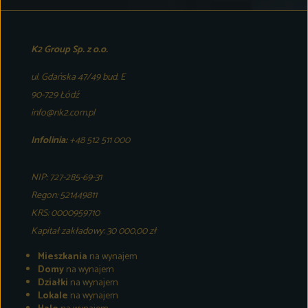
K2 Group Sp. z o.o.
ul. Gdańska 47/49 bud. E
90-729 Łódź
info@nk2.com.pl
Infolinia:
+48 512 511 000
NIP: 727-285-69-31
Regon: 521449811
KRS: 0000959710
Kapitał zakładowy: 30 000,00 zł
Mieszkania
na wynajem
Domy
na wynajem
Działki
na wynajem
Lokale
na wynajem