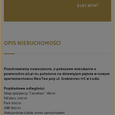
2
51,97 zł/m
OPIS NIERUCHOMOŚCI
Przedstawiamy nowoczesne, 2-pokojowe mieszkanie o
powierzchni 40,41 m
położone na dziewiątym piętrze w nowym
2
apartamentowcu NeoTeo przy ul. Grabieniec 17C w Łodzi.
Przykładowe odległości:
Sklep spożywczy "Carrefour": 180 m
FitFabric: 200 m
Park: 600 m
ABB: 800 m
Aleksandrów Łódzki: 9 min samochodem