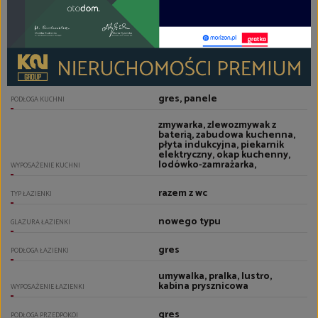
panele
PODŁOGI POKOI
z zabudową kuchenną
TYP KUCHNI
aneks kuchenny - połączony z
salonem
RODZAJ KUCHNI
gres, panele
PODŁOGA KUCHNI
zmywarka, zlewozmywak z
baterią, zabudowa kuchenna,
płyta indukcyjna, piekarnik
elektryczny, okap kuchenny,
lodówko-zamrażarka,
WYPOSAŻENIE KUCHNI
razem z wc
TYP ŁAZIENKI
nowego typu
GLAZURA ŁAZIENKI
gres
PODŁOGA ŁAZIENKI
umywalka, pralka, lustro,
kabina prysznicowa
WYPOSAŻENIE ŁAZIENKI
gres
PODŁOGA PRZEDPOKOI