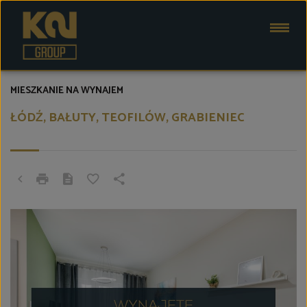
MIESZKANIE NA WYNAJEM
ŁÓDŹ, BAŁUTY, TEOFILÓW, GRABIENIEC