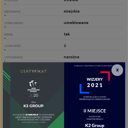
osiedle
OTOCZENIE
miejskie
OGRZEWANIE
umeblowane
UMEBLOWANIE
tak
WINDA
2
LICZBA WIND
narożne
USYTUOWANIE
×
tak
DRZWI ANTYWŁAMANIOWE
POMIESZCZENIA