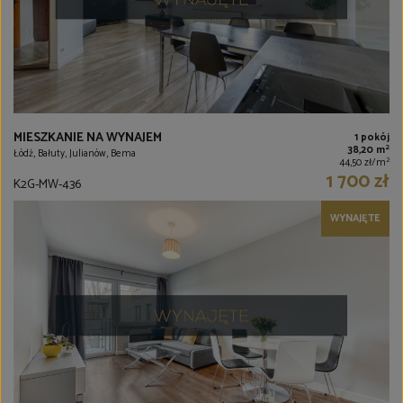
MIESZKANIE NA WYNAJEM
1 pokój
2
38,20 m
Łódź, Bałuty, Julianów, Bema
2
44,50 zł/m
1 700 zł
K2G-MW-436
WYNAJĘTE