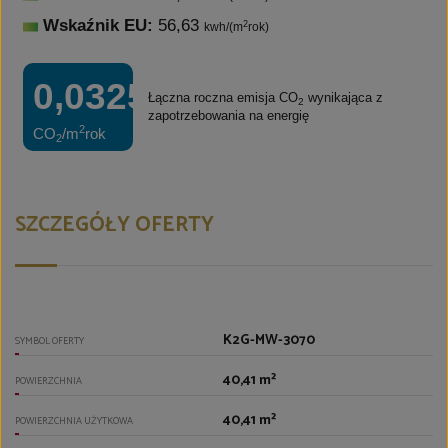
Wskaźnik EU:
56,63
2
kwh/(m
rok)
0,0325t
Łączna roczna emisja CO
wynikająca z
2
zapotrzebowania na energię
2
CO
/m
rok
2
SZCZEGÓŁY OFERTY
K2G-MW-3070
SYMBOL OFERTY
40,41 m²
POWIERZCHNIA
40,41 m²
POWIERZCHNIA UŻYTKOWA