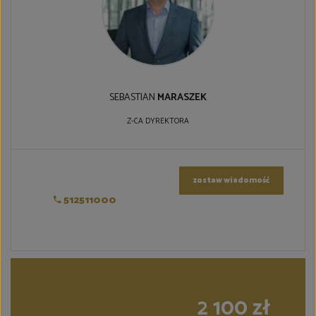
SEBASTIAN
MARASZEK
Z-CA DYREKTORA
zostaw wiadomość
512511000
2 100 zł