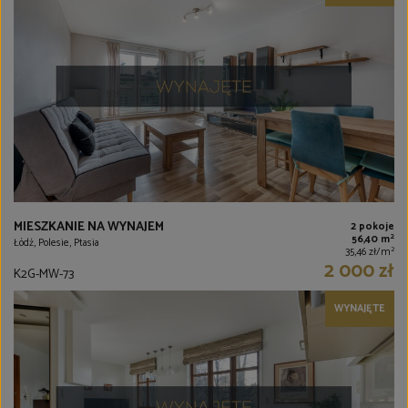
MIESZKANIE NA WYNAJEM
2 pokoje
2
56,40 m
Łódź, Polesie, Ptasia
2
35,46 zł/m
2 000 zł
K2G-MW-73
WYNAJĘTE