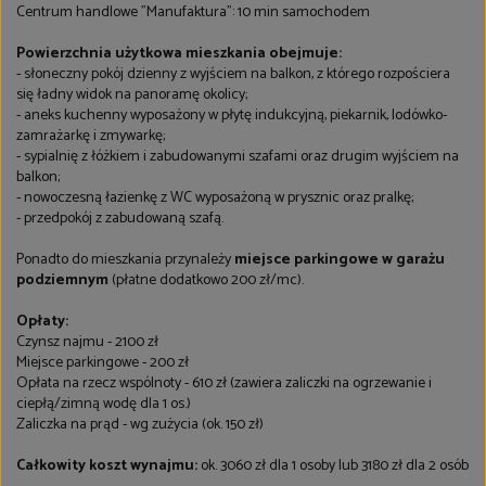
Centrum handlowe "Manufaktura": 10 min samochodem
Powierzchnia użytkowa mieszkania obejmuje:
- słoneczny pokój dzienny z wyjściem na balkon, z którego rozpościera
się ładny widok na panoramę okolicy;
- aneks kuchenny wyposażony w płytę indukcyjną, piekarnik, lodówko-
zamrażarkę i zmywarkę;
- sypialnię z łóżkiem i zabudowanymi szafami oraz drugim wyjściem na
balkon;
- nowoczesną łazienkę z WC wyposażoną w prysznic oraz pralkę;
- przedpokój z zabudowaną szafą.
Ponadto do mieszkania przynależy
miejsce parkingowe w garażu
podziemnym
(płatne dodatkowo 200 zł/mc).
Opłaty:
Czynsz najmu - 2100 zł
Miejsce parkingowe - 200 zł
Opłata na rzecz wspólnoty - 610 zł (zawiera zaliczki na ogrzewanie i
ciepłą/zimną wodę dla 1 os.)
Zaliczka na prąd - wg zużycia (ok. 150 zł)
Całkowity koszt wynajmu:
ok. 3060 zł dla 1 osoby lub 3180 zł dla 2 osób