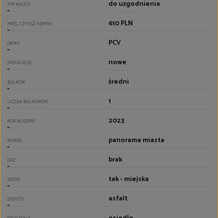
do uzgodnienia
TYP KAUCJI
610 PLN
MIES. CZYNSZ ADMIN.
PCV
OKNA
nowe
INSTALACJE
średni
BALKON
1
LICZBA BALKONÓW
2023
ROK BUDOWY
panorama miasta
WIDOK
brak
GAZ
tak - miejska
WODA
asfalt
DOJAZD