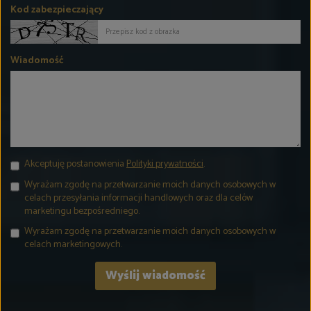
Kod zabezpieczający
Wiadomość
Akceptuję postanowienia
Polityki prywatności
.
Wyrażam zgodę na przetwarzanie moich danych osobowych w
celach przesyłania informacji handlowych oraz dla celów
marketingu bezpośredniego.
Wyrażam zgodę na przetwarzanie moich danych osobowych w
celach marketingowych.