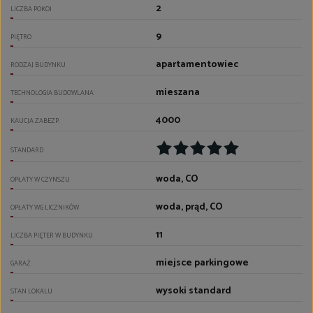
2
LICZBA POKOI
9
PIĘTRO
apartamentowiec
RODZAJ BUDYNKU
mieszana
TECHNOLOGIA BUDOWLANA
4000
KAUCJA ZABEZP.
STANDARD
woda, CO
OPŁATY W CZYNSZU
woda, prąd, CO
OPŁATY WG LICZNIKÓW
11
LICZBA PIĘTER W BUDYNKU
miejsce parkingowe
GARAŻ
wysoki standard
STAN LOKALU