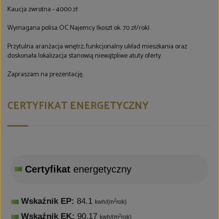
Kaucja zwrotna - 4000 zł
Wymagana polisa OC Najemcy (koszt ok. 70 zł/rok).
Przytulna aranżacja wnętrz, funkcjonalny układ mieszkania oraz
doskonała lokalizacja stanowią niewątpliwe atuty oferty.
Zapraszam na prezentację.
CERTYFIKAT ENERGETYCZNY
Certyfikat
energetyczny
Wskaźnik EP:
84.1
2
kwh/(m
rok)
Wskaźnik EK:
90,17
2
kwh/(m
rok)