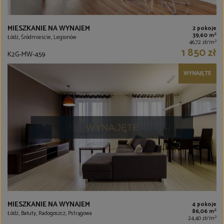
MIESZKANIE NA WYNAJEM
2 pokoje
2
39,60 m
Łódź, Śródmieście, Legionów
2
46,72 zł/m
1 850 zł
K2G-MW-459
WYNAJĘTE
MIESZKANIE NA WYNAJEM
4 pokoje
2
86,06 m
Łódź, Bałuty, Radogoszcz, Pstrągowa
2
24,40 zł/m