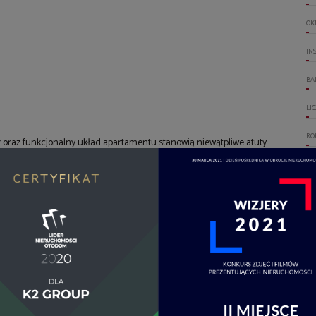
OK
IN
BA
LI
RO
 oraz funkcjonalny układ apartamentu stanowią niewątpliwe atuty
PL
WI
GA
WO
DO
OT