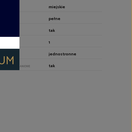
miejskie
RZEWANIE
pełne
EBLOWANIE
tak
NDA
1
CZBA WIND
jednostronne
YTUOWANIE
tak
ZWI ANTYWŁAMANIOWE