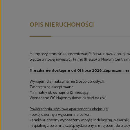
OPIS NIERUCHOMOŚCI
Mamy przyjemność zaprezentować Państwu nowy, 2-pokojow
piętrze w nowej inwestycji Primo (III etap) w Nowym Centrum 
Mieszkanie dostępne od 01 lipca 2026. Zapraszam na
Wynajem dla maksymalnie 2 osób dorosłych.
Zwierzęta są akceptowane.
Minimalny okres najmu 12 miesięcy.
Wymagane OC Najemcy (koszt ok.80zł na rok)
Powierzchnia użytkowa apartamentu obejmuje:
- pokój dzienny z wyjściem na balkon;
- aneks kuchenny wyposażony w płytę indukcyjną, piekarnik
- sypialnię z pojemną szafą, wydzielonym miejscem do prac