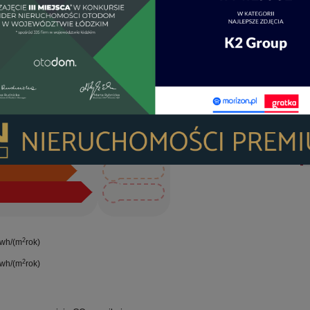
Wskaźnik EP
tyczny
2
kwh/(m
rok)
OG
52.5
UM
52.5
WI
52.5
LI
52.5
52.5
US
52.5
DR
52.5
52.5
2
wh/(m
rok)
2
wh/(m
rok)