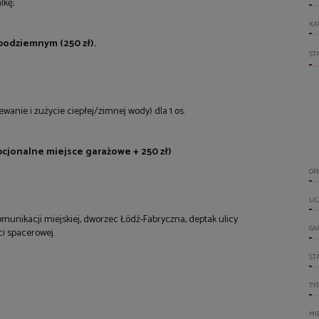
lkę;
KA
podziemnym (250 zł).
ST
wanie i zużycie ciepłej/zimnej wody) dla 1 os.
opcjonalne miejsce garażowe + 250 zł)
OP
LI
komunikacji miejskiej, dworzec Łódź-Fabryczna, deptak ulicy
GA
ci spacerowej.
ST
TY
MI