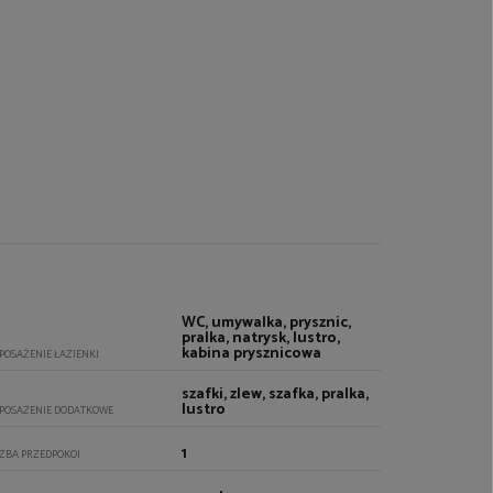
WC, umywalka, prysznic,
pralka, natrysk, lustro,
kabina prysznicowa
POSAŻENIE ŁAZIENKI
szafki, zlew, szafka, pralka,
lustro
POSAŻENIE DODATKOWE
1
CZBA PRZEDPOKOI