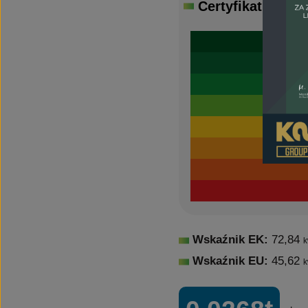
Certyfikat
energe
Wskaźnik EK:
72,84
k
Wskaźnik EU:
45,62
k