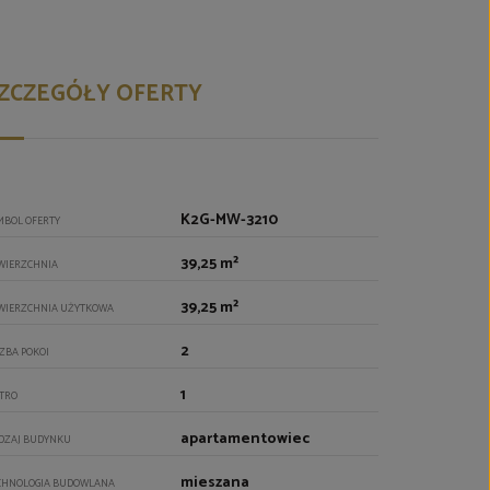
ZCZEGÓŁY OFERTY
K2G-MW-3210
MBOL OFERTY
39,25 m²
WIERZCHNIA
39,25 m²
WIERZCHNIA UŻYTKOWA
2
CZBA POKOI
1
ĘTRO
apartamentowiec
DZAJ BUDYNKU
mieszana
CHNOLOGIA BUDOWLANA