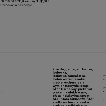
zna roczna emisja CO
wynikająca z
2
trzebowania na energię
krzesła, garnki, kuchenka,
lodówka,
lodówko/zamrażarka,
WY
lodówko-zamrażarka,,
meble kuchenne na
wymiar, naczynia, okap,
WY
okap kuchenny, piekarnik,
piekarnik elektryczny,
płyta indukcyjna, sprzęt
LI
AGD, stała zabudowa, stół,
szafki kuchenne, szafki
stojące, szafki wiszące,