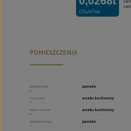
0,0268t
Łąc
zapo
2
CO
/m
rok
2
POMIESZCZENIA
panele
PODŁOGI POKOI
aneks kuchenny
TYP KUCHNI
aneks kuchenny
RODZAJ KUCHNI
panele
PODŁOGA KUCHNI