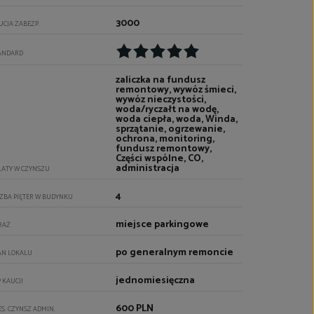
3000
UCJA ZABEZP.
ANDARD
zaliczka na fundusz
remontowy, wywóz śmieci,
wywóz nieczystości,
woda/ryczałt na wodę,
woda ciepła, woda, Winda,
sprzątanie, ogrzewanie,
ochrona, monitoring,
fundusz remontowy,
Części wspólne, CO,
administracja
ŁATY W CZYNSZU
4
CZBA PIĘTER W BUDYNKU
miejsce parkingowe
RAŻ
po generalnym remoncie
AN LOKALU
jednomiesięczna
P KAUCJI
600 PLN
ES. CZYNSZ ADMIN.