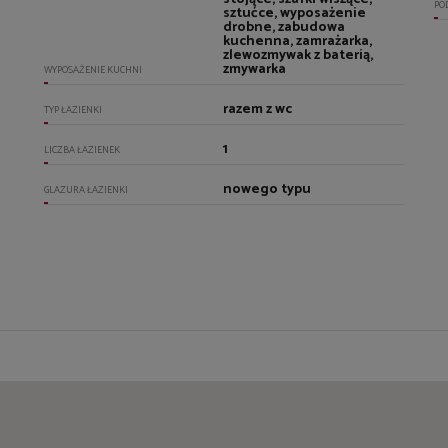
PO
sztućce, wyposażenie
drobne, zabudowa
kuchenna, zamrażarka,
zlewozmywak z baterią,
zmywarka
WYPOSAŻENIE KUCHNI
razem z wc
TYP ŁAZIENKI
1
LICZBA ŁAZIENEK
nowego typu
GLAZURA ŁAZIENKI