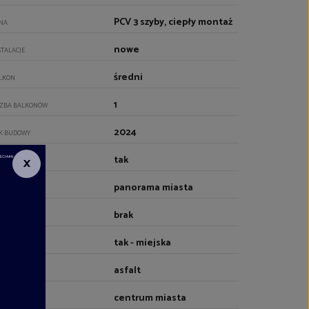
PCV 3 szyby, ciepły montaż
NA
nowe
STALACJE
średni
LKON
1
CZBA BALKONÓW
2024
K BUDOWY
×
tak
AC ZABAW
panorama miasta
DOK
brak
Z
tak - miejska
DA
asfalt
JAZD
centrum miasta
OCZENIE