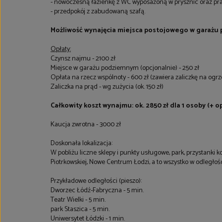
- nowoczesną łazienkę z WC wyposażoną w prysznic oraz pra
- przedpokój z zabudowaną szafą.
Możliwość wynajęcia miejsca postojowego w garażu 
Opłaty:
Czynsz najmu - 2100 zł
Miejsce w garażu podziemnym (opcjonalnie) - 250 zł
Opłata na rzecz wspólnoty - 600 zł (zawiera zaliczkę na ogrze
Zaliczka na prąd - wg zużycia (ok. 150 zł)
Całkowity koszt wynajmu: ok. 2850 zł dla 1 osoby (+ 
Kaucja zwrotna - 3000 zł
Doskonała lokalizacja:
W pobliżu liczne sklepy i punkty usługowe, park, przystanki 
Piotrkowskiej, Nowe Centrum Łodzi, a to wszystko w odległoś
Przykładowe odległości (pieszo):
Dworzec Łódź-Fabryczna - 5 min.
Teatr Wielki - 5 min.
park Staszica - 5 min.
Uniwersytet Łódzki - 1 min.