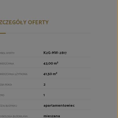
ZCZEGÓŁY OFERTY
K2G-MW-2817
MBOL OFERTY
43,00 m²
WIERZCHNIA
41,50 m²
WIERZCHNIA UŻYTKOWA
2
CZBA POKOI
1
ĘTRO
apartamentowiec
DZAJ BUDYNKU
mieszana
CHNOLOGIA BUDOWLANA