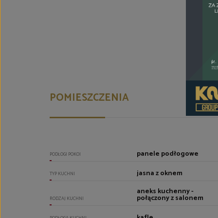
POMIESZCZENIA
panele podłogowe
PODŁOGI POKOI
jasna z oknem
TYP KUCHNI
aneks kuchenny -
połączony z salonem
RODZAJ KUCHNI
kafle