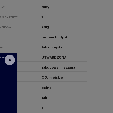
duży
LKON
1
CZBA BALKONÓW
2013
K BUDOWY
na inne budynki
DOK
tak - miejska
DA
UTWARDZONA
×
JAZD
zabudowa mieszana
OCZENIE
C.O. miejskie
RZEWANIE
pełne
EBLOWANIE
tak
NDA
1
CZBA WIND