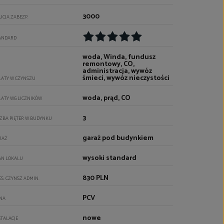
3000
UCJA ZABEZP.
ANDARD
woda, Winda, fundusz
remontowy, CO,
administracja, wywóz
śmieci, wywóz nieczystości
ŁATY W CZYNSZU
woda, prąd, CO
ŁATY WG LICZNIKÓW
3
CZBA PIĘTER W BUDYNKU
garaż pod budynkiem
RAŻ
wysoki standard
AN LOKALU
830 PLN
ES. CZYNSZ ADMIN.
PCV
NA
nowe
STALACJE