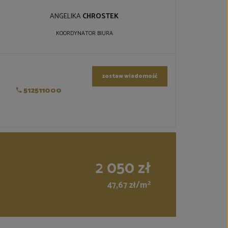
ANGELIKA
CHROSTEK
KOORDYNATOR BIURA
zostaw wiadomość
512511000
2 050 zł
2
47,67 zł/m