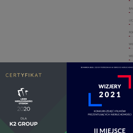
BA
LI
RO
WI
WO
DO
OT
OG
UM
WI
LI