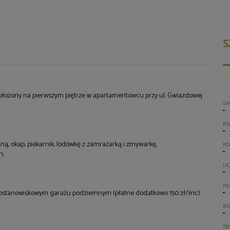
S
ołożony na pierwszym piętrze w apartamentowcu przy ul. Gwiazdowej
SY
PO
ą, okap, piekarnik, lodówkę z zamrażarką i zmywarkę;
PO
on;
LI
PI
elostanowiskowym garażu podziemnym (płatne dodatkowo 150 zł/mc)
RO
TE