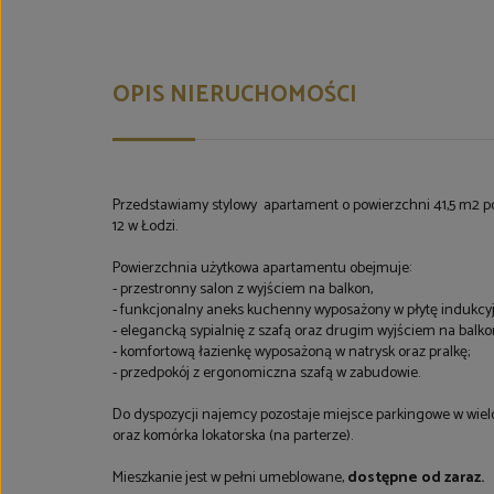
OPIS NIERUCHOMOŚCI
Przedstawiamy stylowy apartament o powierzchni 41,5 m2 p
12 w Łodzi.
Powierzchnia użytkowa apartamentu obejmuje:
- przestronny salon z wyjściem na balkon,
- funkcjonalny aneks kuchenny wyposażony w płytę indukcyjn
- elegancką sypialnię z szafą oraz drugim wyjściem na balk
- komfortową łazienkę wyposażoną w natrysk oraz pralkę;
- przedpokój z ergonomiczna szafą w zabudowie.
Do dyspozycji najemcy pozostaje miejsce parkingowe w wi
oraz komórka lokatorska (na parterze).
Mieszkanie jest w pełni umeblowane,
dostępne od zaraz.