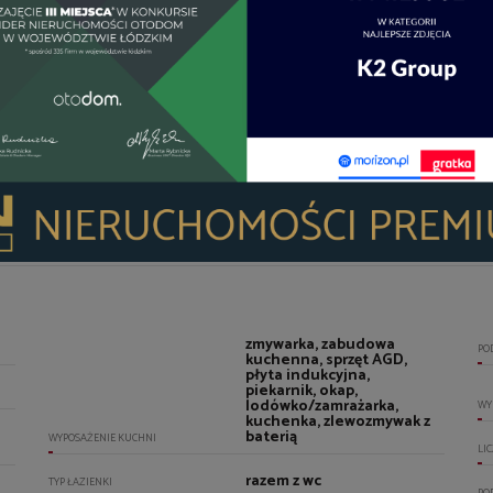
US
DR
KL
zmywarka, zabudowa
PO
kuchenna, sprzęt AGD,
płyta indukcyjna,
piekarnik, okap,
lodówko/zamrażarka,
WY
kuchenka, zlewozmywak z
baterią
WYPOSAŻENIE KUCHNI
LI
razem z wc
TYP ŁAZIENKI