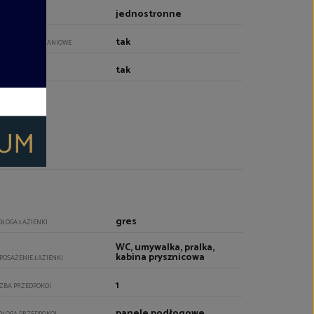
jednostronne
YTUOWANIE
tak
ZWI ANTYWŁAMANIOWE
tak
UCZE
gres
DŁOGA ŁAZIENKI
WC, umywalka, pralka,
kabina prysznicowa
POSAŻENIE ŁAZIENKI
1
CZBA PRZEDPOKOI
panele podłogowe