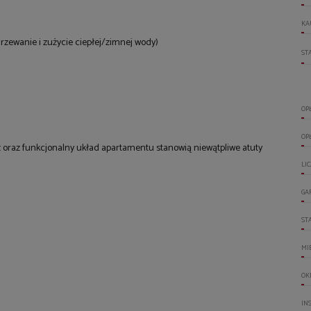
KA
ogrzewanie i zużycie ciepłej/zimnej wody)
ST
OP
OP
 oraz funkcjonalny układ apartamentu stanowią niewątpliwe atuty
LI
GA
ST
MI
OK
IN