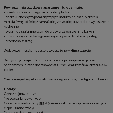
Powierzchnia użytkowa apartamentu obejmuje:
- przestronny salon z wyjściem na duży balkon;
- aneks kuchenny wyposażony w płytę indukcyjną, okap, piekarnik,
mikrofalówkę lodówkę z zamrażarką, zmywarkę oraz drobne wyposażenie
kuchenne;
- sypialnię z szafą, miejscem do pracy oraz wyjściem na balkon;
- nowoczesną łazienkę wyposażoną w prysznic, bidet oraz pralkę;
- przedpokój z szafą.
Dodatkowo mieszkanie zostało wyposażone w
klimatyzację.
Do dyspozycji najemcy pozostaje miejsce parkingowe w garażu
podziemnym (płatne dodatkowo 150 zł/mc ) oraz komórka lokatorska (w
cenie).
Mieszkanie jest w pełni umeblowane i wyposażone,
dostępne od zaraz.
Opłaty:
Czynsz najmu: 1800 zł
Miejsce parkingowe: 150 zł
Czynsz administracyjny: 535 zł (zawiera zaliczki na ogrzewanie i zużycie
ciepłej/zimnej wody)