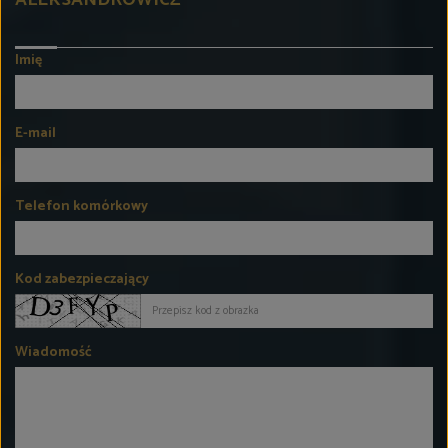
Imię
E-mail
Telefon komórkowy
Kod zabezpieczający
Wiadomość