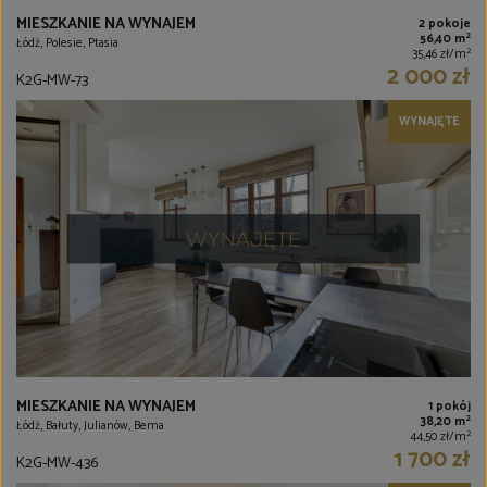
MIESZKANIE NA WYNAJEM
2 pokoje
2
56,40 m
Łódź, Polesie, Ptasia
2
35,46 zł/m
2 000 zł
K2G-MW-73
WYNAJĘTE
MIESZKANIE NA WYNAJEM
1 pokój
2
38,20 m
Łódź, Bałuty, Julianów, Bema
2
44,50 zł/m
1 700 zł
K2G-MW-436