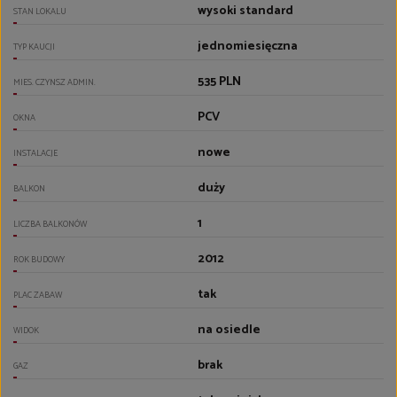
wysoki standard
STAN LOKALU
jednomiesięczna
TYP KAUCJI
535 PLN
MIES. CZYNSZ ADMIN.
PCV
OKNA
nowe
INSTALACJE
duży
BALKON
1
LICZBA BALKONÓW
2012
ROK BUDOWY
tak
PLAC ZABAW
na osiedle
WIDOK
brak
GAZ