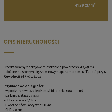
2
41,39 zł/m
OPIS NIERUCHOMOŚCI
Przedstawiamy 2 pokojowe mieszkanie o powierzchni
43,49 m2
położone na szóstym piętrze w nowym apartamentowcu "Etiuda" przy
ul.
Rewolucji 68/70
w Łodzi.
Przykładowe odległości:
- w pobliżu siłownia, sklep Netto, Lidl, apteka (180-500 m)
- park im. S. Staszica: 500 m
- ul. Piotrkowska: 1,2 km
- Dworzec Łódź-Fabryczna: 1,8 km
- CKD: 2,8 km