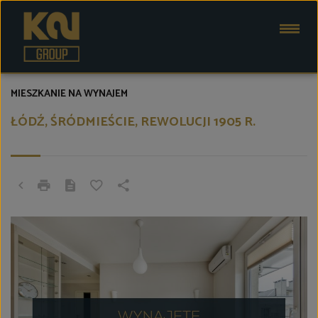
MIESZKANIE NA WYNAJEM
ŁÓDŹ, ŚRÓDMIEŚCIE, REWOLUCJI 1905 R.