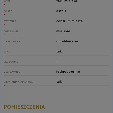
tak - miejska
WODA
asfalt
DOJAZD
centrum miasta
OTOCZENIE
miejskie
OGRZEWANIE
umeblowane
UMEBLOWANIE
tak
WINDA
1
LICZBA WIND
jednostronne
USYTUOWANIE
tak
DRZWI ANTYWŁAMANIOWE
POMIESZCZENIA