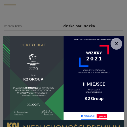
deska barlinecka
PODŁOGI POKOI
aneks kuchenny
TYP KUCHNI
×
aneks kuchenny
RODZAJ KUCHNI
płytki
PODŁOGA KUCHNI
zmywarka, zlewozmywak z
baterią, zamrażarka,
wyposażenie drobne,
piekarnik, okap, mikrofalówka,
naczynia, lodówka, lodówko-
zamrażarka,, sztućce, szafki
kuchenne, płyta indukcyjna
WYPOSAŻENIE KUCHNI
razem z wc
TYP ŁAZIENKI
1
LICZBA ŁAZIENEK