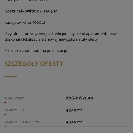
Energia elektryczna: 200 zł
Koszt całkowity: ok. 2685 zł
Kaucja zwrotna: 3000 zł
Przytulna aranżacja wnętrz, funkcjonalny układ apartamentu oraz
doskonała lokalizacja stanowią niewątpliwe atuty oferty.
Polecam i zapraszam na prezentację.
SZCZEGÓŁY OFERTY
K2G-MW-2801
SYMBOL OFERTY
43,49 m²
POWIERZCHNIA
43,49 m²
POWIERZCHNIA UŻYTKOWA