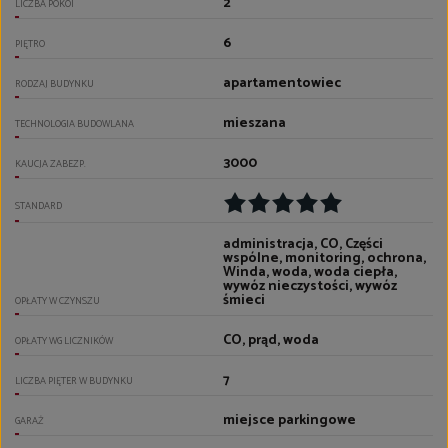
2
LICZBA POKOI
6
PIĘTRO
apartamentowiec
RODZAJ BUDYNKU
mieszana
TECHNOLOGIA BUDOWLANA
3000
KAUCJA ZABEZP.
STANDARD
administracja, CO, Części
wspólne, monitoring, ochrona,
Winda, woda, woda ciepła,
wywóz nieczystości, wywóz
śmieci
OPŁATY W CZYNSZU
CO, prąd, woda
OPŁATY WG LICZNIKÓW
7
LICZBA PIĘTER W BUDYNKU
miejsce parkingowe
GARAŻ