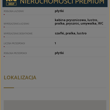
nowego typu
GLAZURA ŁAZIENKI
płytki
PODŁOGA ŁAZIENKI
kabina prysznicowa, lustro,
pralka, prysznic, umywalka, WC
WYPOSAŻENIE ŁAZIENKI
szafki, pralka, lustro
WYPOSAŻENIE DODATKOWE
1
LICZBA PRZEDPOKOI
płytki
PODŁOGA PRZEDPOKOI
LOKALIZACJA