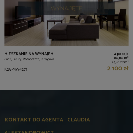
MIESZKANIE NA WYNAJEM
4 pokoje
2
86,06 m
Łódź, Bałuty, Radogoszcz, Pstrągowa
2
24,40 zł/m
2 100 zł
K2G-MW-1277
KONTAKT DO AGENTA - CLAUDIA
ALEKSANDROWICZ