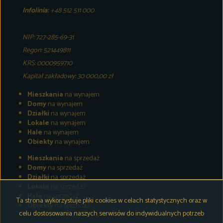
Infolinia:
+48 512 511 000
NIP: 727-285-69-31
Regon: 521449811
KRS: 0000959710
Kapitał zakładowy: 30 000,00 zł
Mieszkania
na wynajem
Domy
na wynajem
Działki
na wynajem
Lokale
na wynajem
Hale
na wynajem
Obiekty
na wynajem
Mieszkania
na sprzedaż
Domy
na sprzedaż
Działki
na sprzedaż
Lokale
na sprzedaż
Hale
na sprzedaż
Ta strona wykorzystuje pliki cookies w celach statystycznych oraz w
Obiekty
na sprzedaż
celu dostosowania naszych serwisów do indywidualnych potrzeb