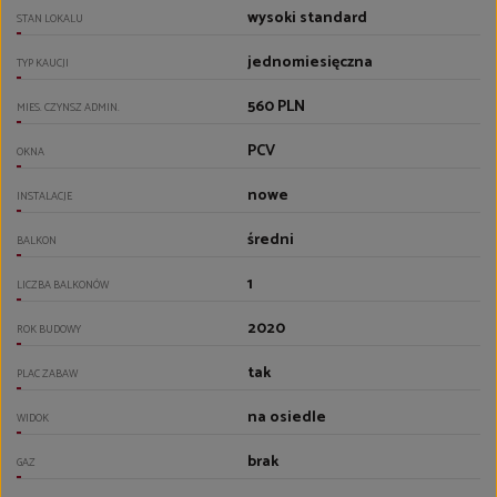
wysoki standard
STAN LOKALU
jednomiesięczna
TYP KAUCJI
560 PLN
MIES. CZYNSZ ADMIN.
PCV
OKNA
nowe
INSTALACJE
średni
BALKON
1
LICZBA BALKONÓW
2020
ROK BUDOWY
tak
PLAC ZABAW
na osiedle
WIDOK
brak
GAZ