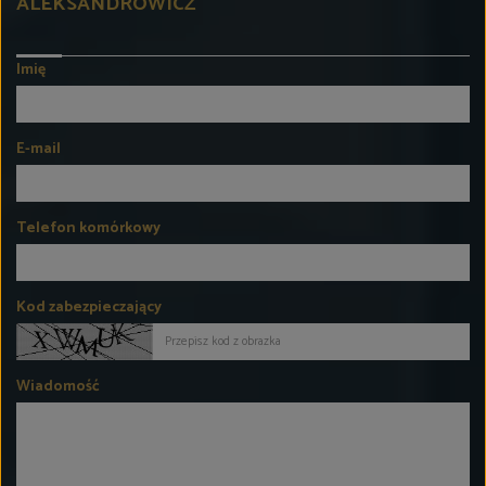
ALEKSANDROWICZ
Imię
E-mail
Telefon komórkowy
Kod zabezpieczający
Wiadomość