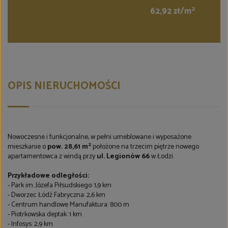
2
62,92 zł/m
OPIS NIERUCHOMOŚCI
Nowoczesne i funkcjonalne, w pełni umeblowane i wyposażone
2
mieszkanie o
pow. 28,61 m
położone na trzecim piętrze nowego
apartamentowca z windą przy
ul. Legionów 66
w Łodzi.
Przykładowe odległości:
- Park im. Józefa Piłsudskiego: 1,9 km
- Dworzec Łódź Fabryczna: 2,6 km
- Centrum handlowe Manufaktura: 800 m
- Piotrkowska deptak: 1 km
- Infosys: 2,9 km