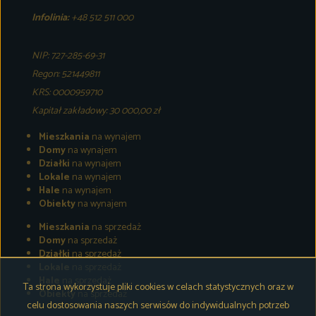
Infolinia:
+48 512 511 000
NIP: 727-285-69-31
Regon: 521449811
KRS: 0000959710
Kapitał zakładowy: 30 000,00 zł
Mieszkania
na wynajem
Domy
na wynajem
Działki
na wynajem
Lokale
na wynajem
Hale
na wynajem
Obiekty
na wynajem
Mieszkania
na sprzedaż
Domy
na sprzedaż
Działki
na sprzedaż
Lokale
na sprzedaż
Hale
na sprzedaż
Ta strona wykorzystuje pliki cookies w celach statystycznych oraz w
Obiekty
na sprzedaż
celu dostosowania naszych serwisów do indywidualnych potrzeb