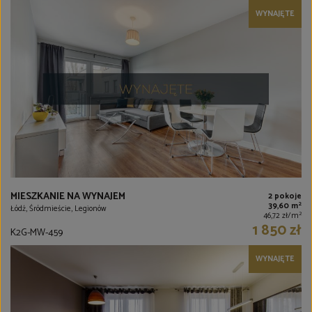
WYNAJĘTE
MIESZKANIE NA WYNAJEM
2 pokoje
2
39,60 m
Łódź, Śródmieście, Legionów
2
46,72 zł/m
1 850 zł
K2G-MW-459
WYNAJĘTE