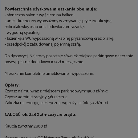
Powierzchnia użytkowa mieszkania obejmuje:
- słoneczny salon z wyjściem na balkon;
- aneks kuchenny wyposażony w zmywarkę, płytę indukcyjną,
mikrofalówkę, okap oraz lodówko zamrażarkę;
- wygodną sypialnię;
- łazienkę z WC wyposażoną w kabinę prysznicową oraz pralkę;
- przedpokój z zabudowaną, pojemną szafą.
Do dyspozycji Najemcy pozostaje również miejsce parkingowe na terenie
posesji, płatne dodatkowo 100 zł miesięcznie.
Mieszkanie kompletnie umeblowane i wyposażone.
Opłaty:
Czynsz najmu wraz z miejscem parkingowym: 1900 zł/m-c
Czynsz administracyjny: 560 zł/m-c
Zaliczka na energię elektryczną: wg zużycia (ok.150 zł/m-c)
CAŁOŚĆ: ok. 2460 zł + zużycie prądu.
Kaucja zwrotna: 2800 zł