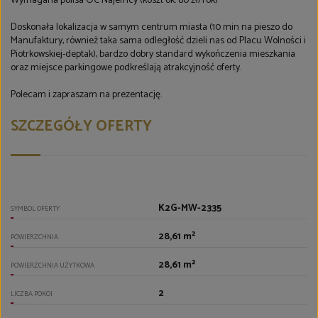
Wymagana polisa OC Najemcy (koszt ok. 80 zł/rok)
Doskonała lokalizacja w samym centrum miasta (10 min na pieszo do
Manufaktury, również taka sama odległość dzieli nas od Placu Wolności i
Piotrkowskiej-deptak), bardzo dobry standard wykończenia mieszkania
oraz miejsce parkingowe podkreślają atrakcyjność oferty.
Polecam i zapraszam na prezentację.
SZCZEGÓŁY OFERTY
K2G-MW-2335
SYMBOL OFERTY
28,61 m²
POWIERZCHNIA
28,61 m²
POWIERZCHNIA UŻYTKOWA
2
LICZBA POKOI