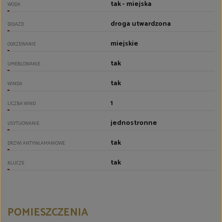
tak - miejska
WODA
droga utwardzona
DOJAZD
miejskie
OGRZEWANIE
tak
UMEBLOWANIE
tak
WINDA
1
LICZBA WIND
jednostronne
USYTUOWANIE
tak
DRZWI ANTYWŁAMANIOWE
tak
KLUCZE
POMIESZCZENIA