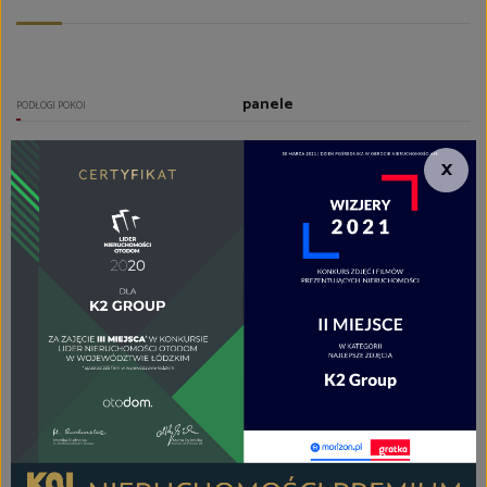
panele
PODŁOGI POKOI
aneks kuchenny
TYP KUCHNI
×
aneks kuchenny
RODZAJ KUCHNI
płytki
PODŁOGA KUCHNI
zamrażarka, zlewozmywak z
baterią, lodówka,
lodówko/zamrażarka,
mikrofalówka, okap, okap
kuchenny, płyta indukcyjna,
szafki kuchenne, zabudowa
kuchenna, zmywarka
WYPOSAŻENIE KUCHNI
razem z wc
TYP ŁAZIENKI
1
LICZBA ŁAZIENEK