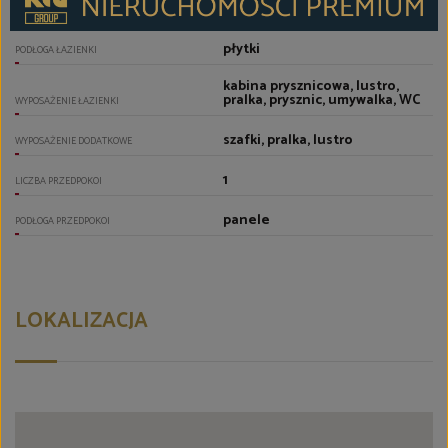
nowego typu
GLAZURA ŁAZIENKI
płytki
PODŁOGA ŁAZIENKI
kabina prysznicowa, lustro,
pralka, prysznic, umywalka, WC
WYPOSAŻENIE ŁAZIENKI
szafki, pralka, lustro
WYPOSAŻENIE DODATKOWE
1
LICZBA PRZEDPOKOI
panele
PODŁOGA PRZEDPOKOI
LOKALIZACJA