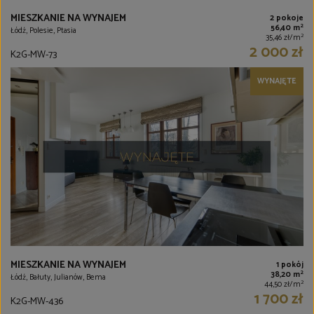
MIESZKANIE NA WYNAJEM
2 pokoje
2
56,40 m
Łódź, Polesie, Ptasia
2
35,46 zł/m
2 000 zł
K2G-MW-73
WYNAJĘTE
MIESZKANIE NA WYNAJEM
1 pokój
2
38,20 m
Łódź, Bałuty, Julianów, Bema
2
44,50 zł/m
1 700 zł
K2G-MW-436