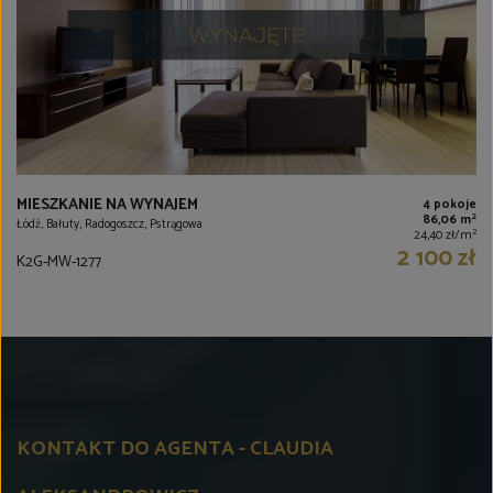
MIESZKANIE NA WYNAJEM
4 pokoje
2
86,06 m
Łódź, Bałuty, Radogoszcz, Pstrągowa
2
24,40 zł/m
2 100 zł
K2G-MW-1277
KONTAKT DO AGENTA - CLAUDIA