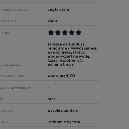
cegła stara
CHNOLOGIA BUDOWLANA
2500
UCJA ZABEZP.
ANDARD
zaliczka na fundusz
remontowy, wywóz śmieci,
wywóz nieczystości,
woda/ryczałt na wodę,
Części wspólne, CO,
administracja
ŁATY W CZYNSZU
woda, prąd, CO
ŁATY WG LICZNIKÓW
4
CZBA PIĘTER W BUDYNKU
brak
RAŻ
wysoki standard
AN LOKALU
jednomiesięczna
P KAUCJI