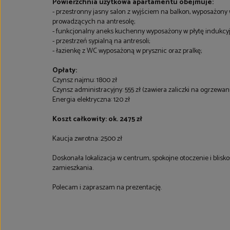
Powierzchnia użytkowa apartamentu obejmuje:
- przestronny jasny salon z wyjściem na balkon, wyposażon
prowadzących na antresolę;
- funkcjonalny aneks kuchenny wyposażony w płytę indukcyjn
- przestrzeń sypialną na antresoli;
- łazienkę z WC wyposażoną w prysznic oraz pralkę;
Opłaty:
Czynsz najmu: 1800 zł
Czynsz administracyjny: 555 zł (zawiera zaliczki na ogrzewan
Energia elektryczna: 120 zł
Koszt całkowity: ok. 2475 zł
Kaucja zwrotna: 2500 zł
Doskonała lokalizacja w centrum, spokojne otoczenie i blisk
zamieszkania.
Polecam i zapraszam na prezentację.