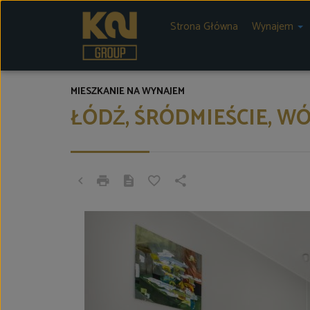
Strona Główna
Wynajem
MIESZKANIE NA WYNAJEM
ŁÓDŹ, ŚRÓDMIEŚCIE, W