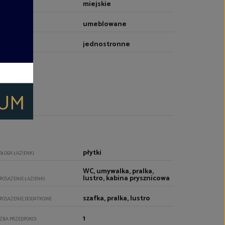
miejskie
RZEWANIE
umeblowane
EBLOWANIE
jednostronne
YTUOWANIE
płytki
DŁOGA ŁAZIENKI
WC, umywalka, pralka,
lustro, kabina prysznicowa
POSAŻENIE ŁAZIENKI
szafka, pralka, lustro
POSAŻENIE DODATKOWE
1
CZBA PRZEDPOKOI