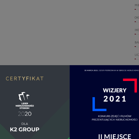
MI
OK
IN
BA
LI
RO
WI
GA
WO
DO
OT