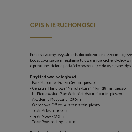
OPIS NIERUCHOMOŚCI
Przedstawiamy przytulne studio
położone na trzecim piętrze
Łodzi. Lokalizacja mieszkania
to gwarancja cichej okolicy 
o przytulne, zielone podwórko pozostające do wyłącznej dys
Przykładowe odległości:
- Park Staromiejski: 1 km (15 min. pieszo)
-
Centrum Handlowe "Manufaktura" :
1 km (15 min. pieszo)
- Ul. Piotrkowska - Plac Wolności:
650 m (10 min. pieszo)
- Akademia Muzyczna - 250 m
- Ogrodowa Office: 700 m (10 min. pieszo)
- Teatr Arlekin - 100 m
- Teatr
Nowy - 350 m
- Teatr
Powszechny - 700 m