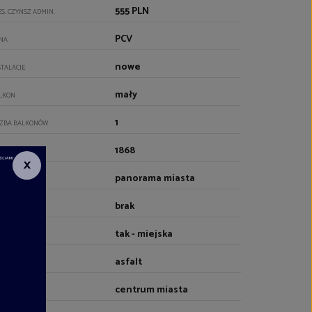
555 PLN
ES. CZYNSZ ADMIN.
PCV
NA
nowe
STALACJE
mały
LKON
1
CZBA BALKONÓW
1868
K BUDOWY
×
panorama miasta
DOK
brak
Z
tak - miejska
DA
asfalt
JAZD
centrum miasta
OCZENIE