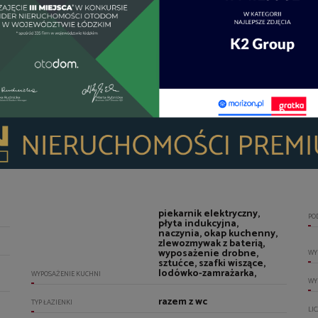
OG
UM
US
piekarnik elektryczny,
PO
płyta indukcyjna,
naczynia, okap kuchenny,
zlewozmywak z baterią,
wyposażenie drobne,
WY
sztućce, szafki wiszące,
lodówko-zamrażarka,
WYPOSAŻENIE KUCHNI
WY
razem z wc
TYP ŁAZIENKI
LI