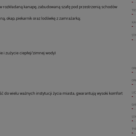
y w rozkładaną kanapę, zabudowaną szafę pod przestrzenią schodów
TE
ą, okap, piekarnik oraz lodówkę z zamrażarką;
KA
ST
ie i zużycie ciepłej/zimnej wody)
OP
OP
ość do wielu ważnych instytucji życia miasta, gwarantują wysoki komfort
LI
GA
ST
TY