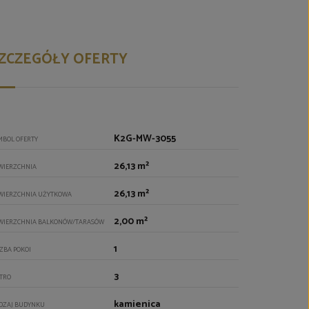
ZCZEGÓŁY OFERTY
K2G-MW-3055
MBOL OFERTY
26,13 m²
WIERZCHNIA
26,13 m²
WIERZCHNIA UŻYTKOWA
2,00 m²
WIERZCHNIA BALKONÓW/TARASÓW
1
CZBA POKOI
3
ĘTRO
kamienica
DZAJ BUDYNKU