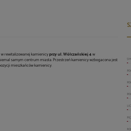
S
 w rewitalizowanej kamienicy
przy ul. Wólczańskiej 4
w
w niemal samym centrum miasta. Przestrzeń kamienicy wzbogacona jest
SY
pozycji mieszkańców kamienicy.
PO
PO
PO
LI
PI
RO