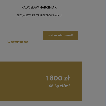
RADOSŁAW
MARCINIAK
SPECJALISTA DS. TRANSFERÓW NAJMU
zostaw wiadomość
512511000
1 800 zł
2
68,89 zł/m