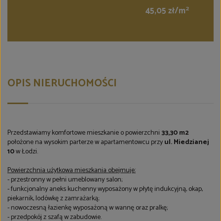
2
45,05 zł/m
OPIS NIERUCHOMOŚCI
Przedstawiamy komfortowe mieszkanie o powierzchni
33,30 m2
położone na wysokim parterze w apartamentowcu przy
ul. Miedzianej
10
w Łodzi.
Powierzchnia użytkowa mieszkania obejmuje:
- przestronny w pełni umeblowany salon;
- funkcjonalny aneks kuchenny wyposażony w płytę indukcyjną, okap,
piekarnik, lodówkę z zamrażarką;
- nowoczesną łazienkę wyposażoną w wannę oraz pralkę;
- przedpokój z szafą w zabudowie.