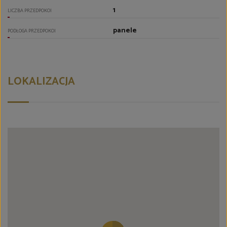
1
LICZBA PRZEDPOKOI
panele
PODŁOGA PRZEDPOKOI
LOKALIZACJA