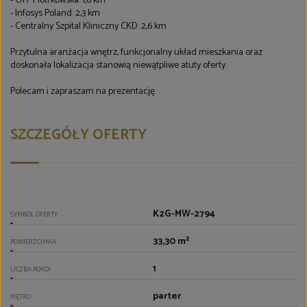
- OFF Piotrkowska: 1,6 km
- Infosys Poland: 2,3 km
- Centralny Szpital Kliniczny CKD: 2,6 km
Przytulna aranżacja wnętrz, funkcjonalny układ mieszkania oraz
doskonała lokalizacja stanowią niewątpliwe atuty oferty.
Polecam i zapraszam na prezentację.
SZCZEGÓŁY OFERTY
K2G-MW-2794
SYMBOL OFERTY
33,30 m²
POWIERZCHNIA
1
LICZBA POKOI
parter
PIĘTRO