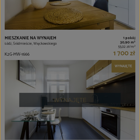
MIESZKANIE NA WYNAJEM
1 pokój
2
30,90 m
Łódź, Śródmieście, Więckowskiego
2
55,02 zł/m
1 700 zł
K2G-MW-1666
WYNAJĘTE