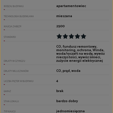
apartamentowiec
RODZAJ BUDYNKU
mieszana
TECHNOLOGIA BUDOWLANA
2500
KAUCJA ZABEZP.
STANDARD
CO, fundusz remontowy,
monitoring, ochrona, Winda,
woda/ryczałt na wodę, wywóz
nieczystości, wywóz śmieci,
zużycie energii elektrycznej
OPŁATY W CZYNSZU
CO, prąd, woda
OPŁATY WG LICZNIKÓW
4
LICZBA PIĘTER W BUDYNKU
brak
GARAŻ
bardzo dobry
STAN LOKALU
jednomiesięczna
TYP KAUCJI