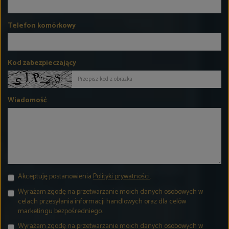
Telefon komórkowy
Kod zabezpieczający
Wiadomość
Akceptuję postanowienia
Polityki prywatności
.
Wyrażam zgodę na przetwarzanie moich danych osobowych w
celach przesyłania informacji handlowych oraz dla celów
marketingu bezpośredniego.
Wyrażam zgodę na przetwarzanie moich danych osobowych w