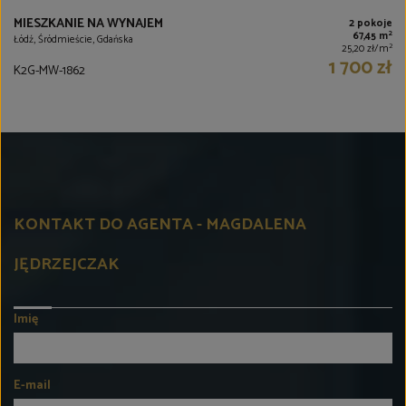
MIESZKANIE NA WYNAJEM
2 pokoje
2
67,45 m
Łódź, Śródmieście, Gdańska
2
25,20 zł/m
1 700 zł
K2G-MW-1862
KONTAKT DO AGENTA - MAGDALENA
JĘDRZEJCZAK
Imię
E-mail