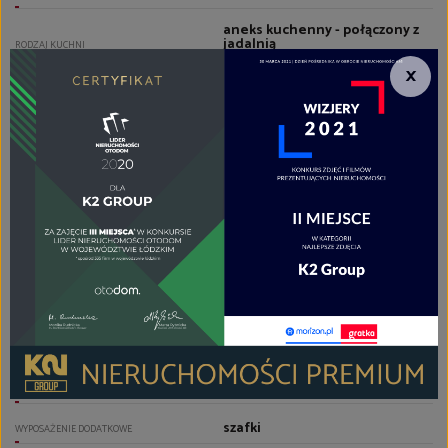
aneks kuchenny - połączony z
jadalnią
RODZAJ KUCHNI
×
panele
PODŁOGA KUCHNI
zabudowa kuchenna,
kuchenka, zlewozmywak z
baterią, wyposażenie drobne,
płyta indukcyjna, piekarnik,
okap, lodówko/zamrażarka
WYPOSAŻENIE KUCHNI
razem z wc
TYP ŁAZIENKI
1
LICZBA ŁAZIENEK
nowego typu
GLAZURA ŁAZIENKI
gres
PODŁOGA ŁAZIENKI
lustro, pralka, umywalka,
wanna, WC
WYPOSAŻENIE ŁAZIENKI
szafki
WYPOSAŻENIE DODATKOWE