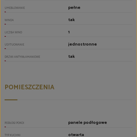
pełne
UMEBLOWANIE
tak
WINDA
1
LICZBA WIND
jednostronne
USYTUOWANIE
tak
DRZWI ANTYWŁAMANIOWE
POMIESZCZENIA
panele podłogowe
PODŁOGI POKOI
otwarta
TYP KUCHNI