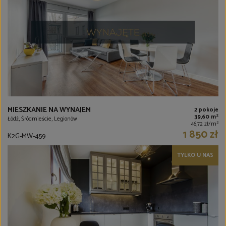
MIESZKANIE NA WYNAJEM
2 pokoje
2
39,60 m
Łódź, Śródmieście, Legionów
2
46,72 zł/m
1 850 zł
K2G-MW-459
TYLKO U NAS