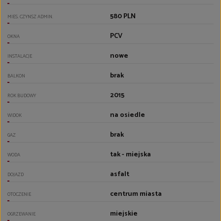
580 PLN
MIES. CZYNSZ ADMIN.
PCV
OKNA
nowe
INSTALACJE
brak
BALKON
2015
ROK BUDOWY
na osiedle
WIDOK
brak
GAZ
tak - miejska
WODA
asfalt
DOJAZD
centrum miasta
OTOCZENIE
miejskie
OGRZEWANIE