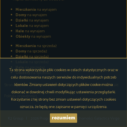
Mieszkania
na wynajem
Domy
na wynajem
Działki
na wynajem
Lokale
na wynajem
Hale
na wynajem
Obiekty
na wynajem
Mieszkania
na sprzedaż
Domy
na sprzedaż
Działki
na sprzedaż
Lokale
na sprzedaż
Hale
na sprzedaż
Ta strona wykorzystuje pliki cookies w celach statystycznych oraz w
Obiekty
na sprzedaż
celu dostosowania naszych serwisów do indywidualnych potrzeb
klientów. Zmiany ustawień dotyczących plików cookie można
Strona główna
Wynajem
Sprzedaż
Współpraca
O firmie
Kontakt
dokonać w dowolnej chwili modyfikując ustawienia przeglądarki.
Polityka prywatności
Korzystanie z tej strony bez zmian ustawień dotyczących cookies
oznacza, że będą one zapisane w pamięci urządzenia.
rozumiem
K2 Group
2026
Program dla biur nieruchomości
Galactica Virgo