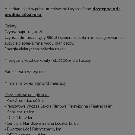
Mieszkanie jest w pełni umeblowane i wyposażone,
dostępne od 1
grudnia 2024 roku.
Opłaty:
Czynsz najmu: 1500 zł
Czynsz administracyjny: 580 zł (zawiera zaliczki m.in. na ogrzewanie i
zużycie ciepłej/zimnej wody, dla 1 osoby)
Energia elektryczna: zaliczka 120 zł
Miesięczny koszt całkowity - ok. 2200 zł dla 1 osoby
Kaucja zwrotna: 2500 zł
Minimalny okres najmu 12 miesięcy
Przykładowe odległości:
- Park Źródliska: 400 m
- Państwowa Wyższa Szkoła Filmowa, Telewizyjna i Teatralna im.
L.Schillera: 1,0 km
- EC1 Łódź: 1,2 km
- Centrum Handlowe Galeria Łódzka: 1,4 km
-
Dworzec Łódź Fabryczna: 1,5 km