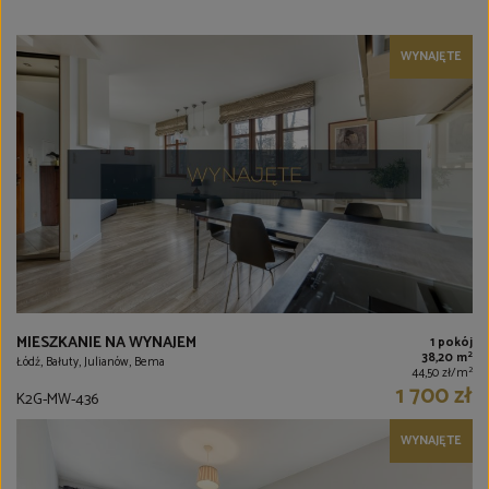
WYNAJĘTE
MIESZKANIE NA WYNAJEM
1 pokój
2
38,20 m
Łódź, Bałuty, Julianów, Bema
2
44,50 zł/m
1 700 zł
K2G-MW-436
WYNAJĘTE