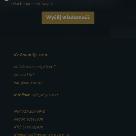
celach marketingowych.
K2 Group Sp. z o.o.
ul. Gdańska 47/49 bud. E
90-729 Łódź
info@nk2.com.pl
Infolinia:
+48 512 511 000
NIP: 727-285-69-31
Regon: 521449811
KRS: 0000959710
Kapitał zakładowy: 30 000,00 zł