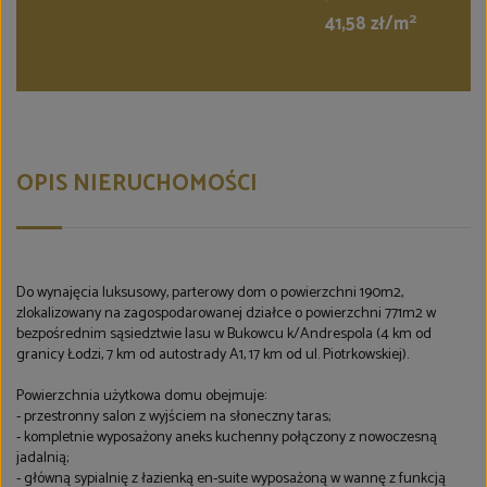
2
41,58 zł/m
OPIS NIERUCHOMOŚCI
Do wynajęcia luksusowy, parterowy dom o powierzchni 190m2,
zlokalizowany na zagospodarowanej działce o powierzchni 771m2 w
bezpośrednim sąsiedztwie lasu w Bukowcu k/Andrespola (4 km od
granicy Łodzi, 7 km od autostrady A1, 17 km od ul. Piotrkowskiej).
Powierzchnia użytkowa domu obejmuje:
- przestronny salon z wyjściem na słoneczny taras;
- kompletnie wyposażony aneks kuchenny połączony z nowoczesną
jadalnią;
- główną sypialnię z łazienką en-suite wyposażoną w wannę z funkcją