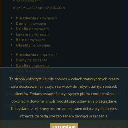
KRS: 0000959710
Kapitał zakładowy: 30 000,00 zł
Mieszkania
na wynajem
Domy
na wynajem
Działki
na wynajem
Lokale
na wynajem
Hale
na wynajem
Obiekty
na wynajem
Mieszkania
na sprzedaż
Domy
na sprzedaż
Działki
na sprzedaż
Lokale
na sprzedaż
Hale
na sprzedaż
Ta strona wykorzystuje pliki cookies w celach statystycznych oraz w
Obiekty
na sprzedaż
celu dostosowania naszych serwisów do indywidualnych potrzeb
klientów. Zmiany ustawień dotyczących plików cookie można
Strona główna
Wynajem
Sprzedaż
Współpraca
O firmie
Kontakt
dokonać w dowolnej chwili modyfikując ustawienia przeglądarki.
Polityka prywatności
Korzystanie z tej strony bez zmian ustawień dotyczących cookies
oznacza, że będą one zapisane w pamięci urządzenia.
rozumiem