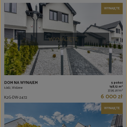
WYNAJĘTE
DOM NA WYNAJEM
5 pokoi
2
158,12 m
Łódź, Widzew
2
37,95 zł/m
6 000 zł
K2G-DW-2472
WYNAJĘTE