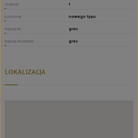
1
LICZBA WC
nowego typu
GLAZURA WC
gres
PODŁOGA WC
gres
PODŁOGA PRZEDPOKOI
LOKALIZACJA