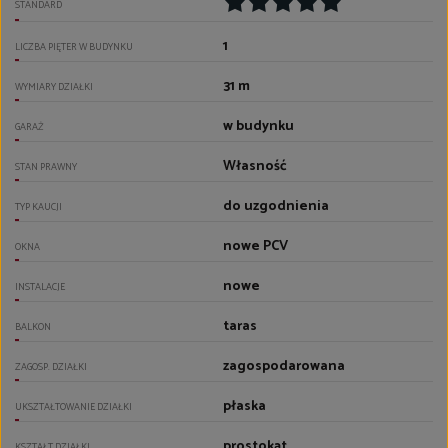
STANDARD
1
LICZBA PIĘTER W BUDYNKU
31 m
WYMIARY DZIAŁKI
w budynku
GARAŻ
Własność
STAN PRAWNY
do uzgodnienia
TYP KAUCJI
nowe PCV
OKNA
nowe
INSTALACJE
taras
BALKON
zagospodarowana
ZAGOSP. DZIAŁKI
płaska
UKSZTAŁTOWANIE DZIAŁKI
prostokąt
KSZTAŁT DZIAŁKI