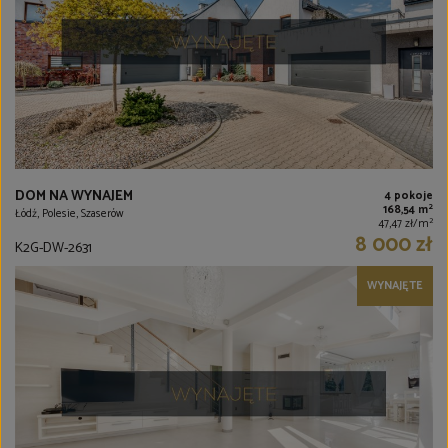
DOM NA WYNAJEM
4 pokoje
2
168,54 m
Łódź, Polesie, Szaserów
2
47,47 zł/m
8 000 zł
K2G-DW-2631
WYNAJĘTE