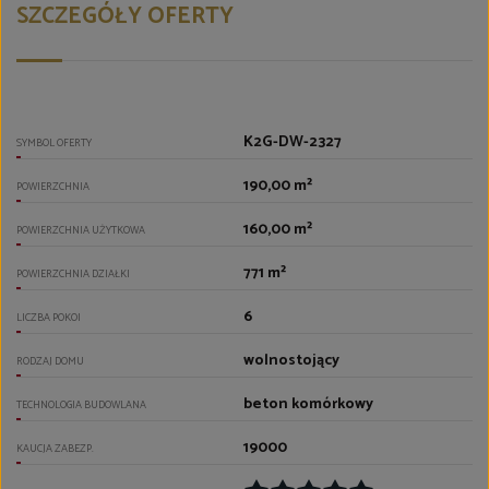
SZCZEGÓŁY OFERTY
K2G-DW-2327
SYMBOL OFERTY
190,00 m²
POWIERZCHNIA
160,00 m²
POWIERZCHNIA UŻYTKOWA
771 m²
POWIERZCHNIA DZIAŁKI
6
LICZBA POKOI
wolnostojący
RODZAJ DOMU
beton komórkowy
TECHNOLOGIA BUDOWLANA
19000
KAUCJA ZABEZP.