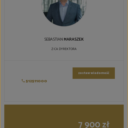
SEBASTIAN
MARASZEK
Z-CA DYREKTORA
zostaw wiadomość
512511000
7 900 zł