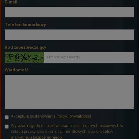
E-mail
Telefon komórkowy
Kod zabezpieczający
Wiadomość
Akceptuję postanowienia
Polityki prywatności
.
Wyrażam zgodę na przetwarzanie moich danych osobowych w
celach przesyłania informacji handlowych oraz dla celów
marketingu bezpośredniego.