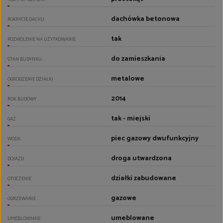
dachówka betonowa
POKRYCIE DACHU
tak
POZWOLENIE NA UŻYTKOWANIE
do zamieszkania
STAN BUDYNKU
metalowe
OGRODZENIE DZIAŁKI
2014
ROK BUDOWY
tak - miejski
GAZ
piec gazowy dwufunkcyjny
WODA
droga utwardzona
DOJAZD
działki zabudowane
OTOCZENIE
gazowe
OGRZEWANIE
umeblowane
UMEBLOWANIE