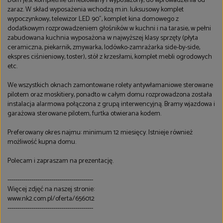
Dom jest kompletnie umeblowany i wyposażony, do wprowadzenia od
zaraz. W skład wyposażenia wchodzą m.in. luksusowy komplet
wypoczynkowy, telewizor LED 90", komplet kina domowego z
dodatkowym rozprowadzeniem głośników w kuchni i na tarasie, w pełni
zabudowana kuchnia wyposażona w najwyższej klasy sprzęty (płyta
ceramiczna, piekarnik, zmywarka, lodówko-zamrażarka side-by-side,
ekspres ciśnieniowy, toster), stół z krzesłami, komplet mebli ogrodowych
etc.
We wszystkich oknach zamontowane rolety antywłamaniowe sterowane
pilotem oraz moskitiery, ponadto w całym domu rozprowadzona została
instalacja alarmowa połączona z grupą interwencyjną. Bramy wjazdowa i
garażowa sterowane pilotem, furtka otwierana kodem.
Preferowany okres najmu: minimum 12 miesięcy. Istnieje również
możliwość kupna domu.
Polecam i zapraszam na prezentację.
-------------------------------------------
Więcej zdjęć na naszej stronie:
www.nk2.com.pl/oferta/656012
-------------------------------------------