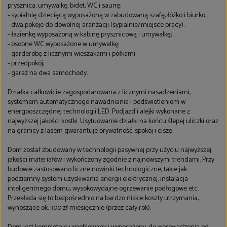
prysznica, umywalkę, bidet, WC i saunę;
- sypialnię dziecięcą wyposażoną w zabudowaną szafę, łóżko i biurko;
- dwa pokoje do dowolnej aranżacji (sypialnie/miejsce pracy);
- łazienkę wyposażoną w kabinę prysznicową i umywalkę;
- osobne WC wyposażone w umywalkę;
- garderobę z licznymi wieszakami i półkami;
- przedpokój;
- garaż na dwa samochody.
Działka całkowicie zagospodarowana z licznymi nasadzeniami,
systemem automatycznego nawadniania i podświetleniem w
energooszczędnej technologii LED. Podjazd i alejki wykonane z
najwyższej jakości kostki. Usytuowanie działki na końcu ślepej uliczki oraz
na granicy z lasem gwarantuje prywatność, spokój i ciszę.
Dom został zbudowany w technologii pasywnej przy użyciu najwyższej
jakości materiałów i wykończony zgodnie z najnowszymi trendami. Przy
budowie zastosowano liczne nowinki technologiczne, takie jak
podziemny system uzyskiwania energii elektrycznej, instalacja
inteligentnego domu, wysokowydajne ogrzewanie podłogowe etc.
Przekłada się to bezpośrednio na bardzo niskie koszty utrzymania,
wynoszące ok. 300 zł miesięcznie (przez cały rok).