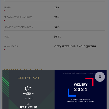
tak
ALARM
tak
DRZWI ANTYWŁAMANIOWE
tak
ROLETY ANTYWŁAMANIOWE
jest
PRĄD
oczyszczalnia ekologiczna
KANALIZACJA
POMIESZCZENIA
×
gres
PODŁOGI POKOI
z zabudową kuchenną
TYP KUCHNI