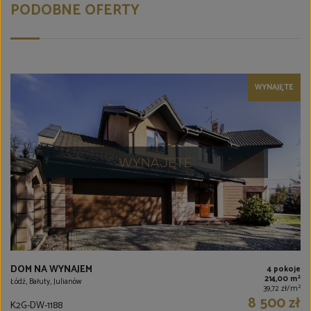
PODOBNE OFERTY
WYNAJĘTE
DOM NA WYNAJEM
4 pokoje
2
214,00 m
Łódź, Bałuty, Julianów
2
39,72 zł/m
8 500 zł
K2G-DW-1188