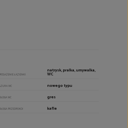
natrysk, pralka, umywalka,
WC
POSAŻENIE ŁAZIENKI
nowego typu
AZURA WC
gres
DŁOGA WC
kafle
DŁOGA PRZEDPOKOI