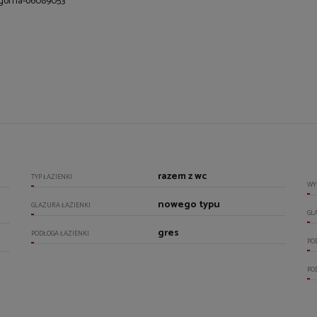
-gorna-o6089053
razem z wc
TYP ŁAZIENKI
WY
nowego typu
GLAZURA ŁAZIENKI
GL
gres
PODŁOGA ŁAZIENKI
PO
PO