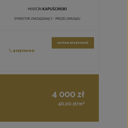
MARCIN
KAPUŚCIŃSKI
DYREKTOR ZARZĄDZAJĄCY - PREZES ZARZĄDU
zostaw wiadomość
512511000
4 000 zł
2
40,00 zł/m