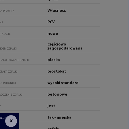
Własność
AN PRAWNY
PCV
NA
nowe
STALACJE
częściowo
zagospodarowana
GOSP. DZIAŁKI
płaska
SZTAŁTOWANIE DZIAŁKI
prostokąt
ZTAŁT DZIAŁKI
wysoki standard
AN BUDYNKU
betonowe
RODZENIE DZIAŁKI
jest
Z
tak - miejska
DA
×