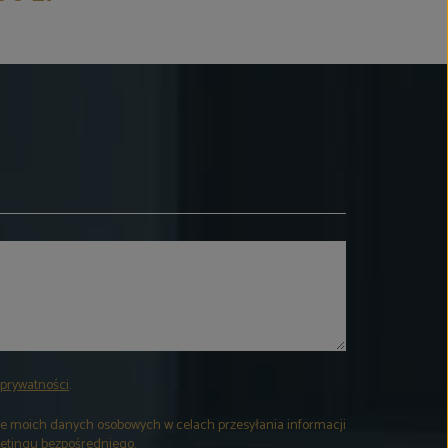
i prywatności
.
 moich danych osobowych w celach przesyłania informacji
etingu bezpośredniego.