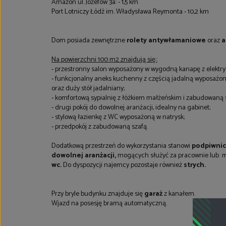
Amazon ul. Józefów 3a: - 1,5 km
Port Lotniczy Łódź im. Władysława Reymonta - 10,2 km
Dom posiada zewnętrzne
rolety antywłamaniowe
oraz
a
Na powierzchni 100 m2 znajdują się::
- przestronny salon wyposażony w wygodną kanapę z elektrycz
- funkcjonalny aneks kuchenny z częścią jadalną wyposażony
oraz duży stół jadalniany;
- komfortową sypialnię z łóżkiem małżeńskim i zabudowaną 
- drugi pokój do dowolnej aranżacji, idealny na gabinet;
- stylową łazienkę z WC wyposażoną w natrysk;
- przedpokój z zabudowaną szafą.
Dodatkową przestrzeń do wykorzystania stanowi
podpiwnic
dowolnej aranżacji,
mogących służyć za pracownie lub m
wc.
Do dyspozycji najemcy pozostaje również
strych.
Przy bryle budynku znajduje się
garaż
z kanałem.
Wjazd na posesję bramą automatyczną.