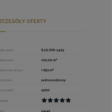
ZCZEGÓŁY OFERTY
K2G-DW-2463
MBOL OFERTY
100,00 m²
WIERZCHNIA
1 853 m²
WIERZCHNIA DZIAŁKI
jednorodzinny
DZAJ DOMU
4500
UCJA ZABEZP.
ANDARD
garaż
RAŻ