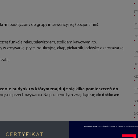
ST
larm
podłączony do grupy interwencyjnej (opcjonalnie).
OK
IN
ną funkcją relax, telewizorem, stolikiem kawowym itp.;
 w zmywarkę, płytę indukcyjną, okap, piekarnik, lodówkę z zamrażarką
ZA
szafą;
UK
KS
zenie budynku w którym znajduje się kilka pomieszczeń do
ST
iejsce przechowywania. Na poziomie tym znajduje się
dodatkowe
OG
GA
WO