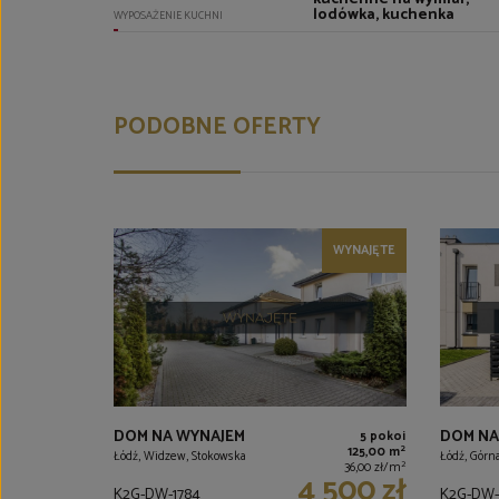
lodówka, kuchenka
WYPOSAŻENIE KUCHNI
PODOBNE OFERTY
WYNAJĘTE
DOM NA WYNAJEM
DOM NA
5 pokoi
2
125,00 m
Łódź, Widzew, Stokowska
Łódź, Górna
2
36,00 zł/m
4 500 zł
K2G-DW-1784
K2G-DW-