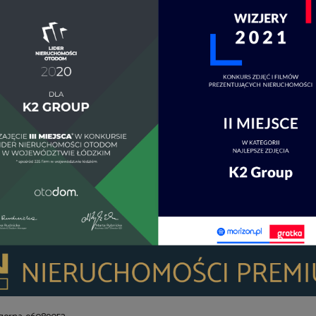
DO
OT
OG
UM
AL
DR
RO
PR
KA
sobie.