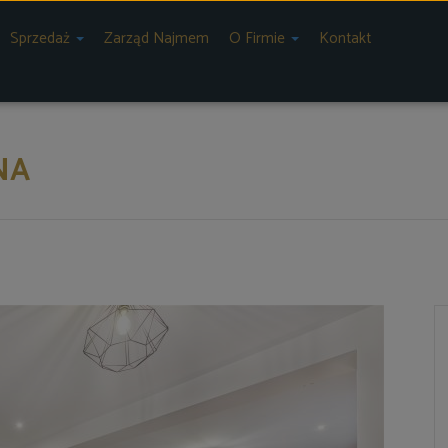
Sprzedaż
Zarząd Najmem
O Firmie
Kontakt
NA