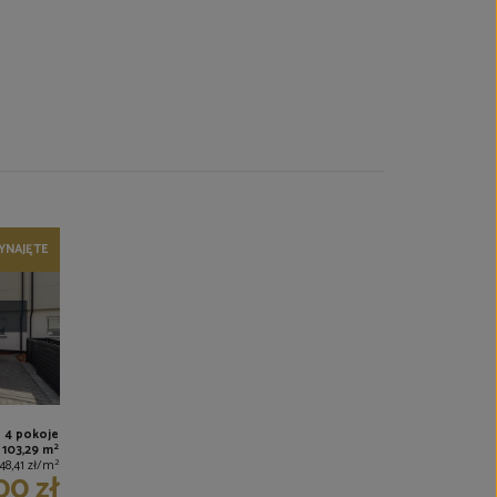
YNAJĘTE
4 pokoje
2
103,29 m
2
48,41 zł/m
00 zł