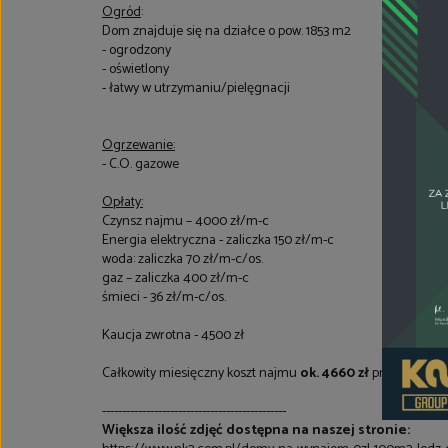
Ogród
:
Dom znajduje się na działce o pow. 1853 m2
- ogrodzony
- oświetlony
- łatwy w utrzymaniu/pielęgnacji
Ogrzewanie:
- C.O. gazowe
Opłaty:
Czynsz najmu – 4000 zł/m-c
Energia elektryczna - zaliczka 150 zł/m-c
woda: zaliczka 70 zł/m-c/os.
gaz – zaliczka 400 zł/m-c
śmieci - 36 zł/m-c/os.
Kaucja zwrotna - 4500 zł
Całkowity miesięczny koszt najmu
ok. 4660 zł
przy jednej o
----------------------------------------------
Większa ilość zdjęć dostępna na naszej stronie: