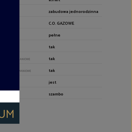
asfalt
JAZD
zabudowa jednorodzinna
OCZENIE
C.O. GAZOWE
RZEWANIE
pełne
EBLOWANIE
tak
ARM
tak
ZWI ANTYWŁAMANIOWE
tak
LETY ANTYWŁAMANIOWE
jest
ĄD
szambo
NALIZACJA