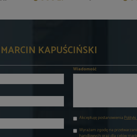
 MARCIN KAPUŚCIŃSKI
Wiadomość
Akceptuję postanowienia
Polityk
Wyrażam zgodę na przetwarzanie
handlowych oraz dla celów mark