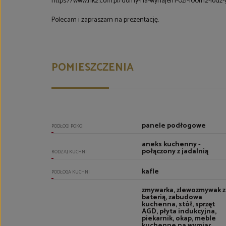
https://www.nk2.com.pl/domy-na-wynajem-0zl-100m2-lodz
Polecam i zapraszam na prezentację.
POMIESZCZENIA
panele podłogowe
PODŁOGI POKOI
aneks kuchenny -
połączony z jadalnią
RODZAJ KUCHNI
kafle
PODŁOGA KUCHNI
zmywarka, zlewozmywak z
baterią, zabudowa
kuchenna, stół, sprzęt
AGD, płyta indukcyjna,
piekarnik, okap, meble
kuchenne na wymiar,