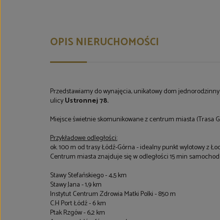
OPIS NIERUCHOMOŚCI
Przedstawiamy do wynajęcia, unikatowy dom jednorodzinny
ulicy
Ustronnej 78.
Miejsce świetnie skomunikowane z centrum miasta (Trasa 
Przykładowe odległości:
ok. 100 m od trasy Łódź-Górna - idealny punkt wylotowy z Ło
Centrum miasta znajduje się w odległości 15 min samocho
Stawy Stefańskiego - 4,5 km
Stawy Jana - 1,9 km
Instytut Centrum Zdrowia Matki Polki - 850 m
C.H Port Łódź - 6 km
Ptak Rzgów - 6,2 km