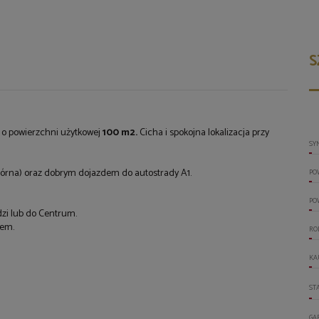
S
 o powierzchni użytkowej
100 m2.
Cicha i spokojna lokalizacja przy
SY
Górna) oraz dobrym dojazdem do autostrady A1.
PO
PO
dzi lub do Centrum.
dem.
RO
KA
ST
GA