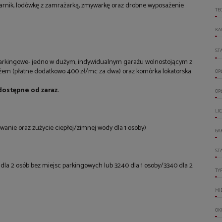
karnik, lodówkę z zamrażarką, zmywarkę oraz drobne wyposażenie
TE
KA
ST
parkingowe- jedno w dużym, indywidualnym garażu wolnostojącym z
żem (płatne dodatkowo 400 zł/mc za dwa) oraz komórka lokatorska.
OP
dostępne od zaraz.
OP
LI
ewanie oraz zużycie ciepłej/zimnej wody dla 1 osoby)
GA
ST
ł dla 2 osób bez miejsc parkingowych lub 3240 dla 1 osoby/3340 dla 2
TY
MI
OK