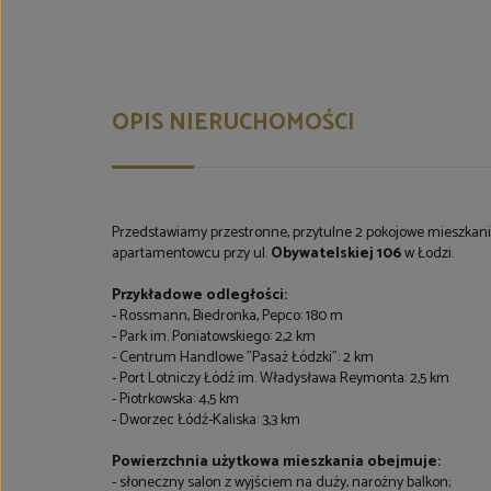
OPIS NIERUCHOMOŚCI
Przedstawiamy przestronne, przytulne 2 pokojowe mieszkani
apartamentowcu przy ul.
Obywatelskiej 106
w Łodzi.
Przykładowe odległości:
- Rossmann, Biedronka, Pepco: 180 m
- Park im. Poniatowskiego: 2,2 km
- Centrum Handlowe "Pasaż Łódzki": 2 km
- Port Lotniczy Łódź im. Władysława Reymonta: 2,5 km
- Piotrkowska: 4,5 km
- Dworzec Łódź-Kaliska: 3,3 km
Powierzchnia użytkowa mieszkania obejmuje:
- słoneczny salon z wyjściem na duży, narożny balkon;