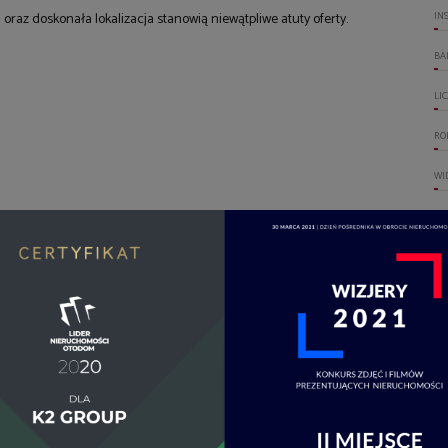
oraz doskonała lokalizacja stanowią niewątpliwe atuty oferty.
IN
BA
LI
RO
WI
GA
WO
DO
OT
OG
UM