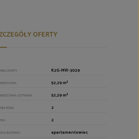
ZCZEGÓŁY OFERTY
K2G-MW-3029
MBOL OFERTY
52,29 m²
WIERZCHNIA
52,29 m²
WIERZCHNIA UŻYTKOWA
2
CZBA POKOI
2
ĘTRO
apartamentowiec
DZAJ BUDYNKU