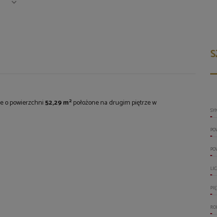
S
2
e o powierzchni
52,29 m
położone na drugim piętrze w
SY
PO
PO
LI
PI
RO