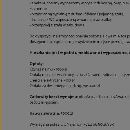
- aneks kuchenny wyposażony w płytę indukcyjną, okap, pie
kuchenne;
- przestronną sypialnię z dużym łóżkiem i pojemną szafą;
- łazienkę z WC wyposażoną w wannę oraz pralkę;
- przedpokój z szafą w zabudowie.
Do dyspozycji najemcy opcjonalnie pozostają dwa miejsca 
dostępem do prądu i drugie wydzielone miejsce przed gara
Mieszkanie jest w pełni umeblowane i wyposażone, 
Opłaty:
Czynsz najmu - 1990 zł
Opłata na rzecz wspólnoty - 700 zł (zawiera zaliczki na ogrz
Energia elektryczna - 150 zł
Opłata za dwa miejsca parkingowe: 400 zł
Całkowity koszt wynajmu:
ok. 2840 zł dla 1 osoby/2940 z
osób z miejscami.
Kaucja zwrotna:
3000 zł
Wymagana polisa OC Najemcy (koszt ok. 80 zł/rok)