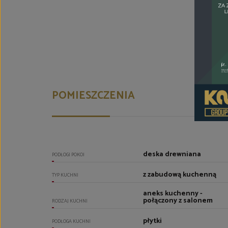
POMIESZCZENIA
deska drewniana
PODŁOGI POKOI
z zabudową kuchenną
TYP KUCHNI
aneks kuchenny -
połączony z salonem
RODZAJ KUCHNI
płytki
PODŁOGA KUCHNI