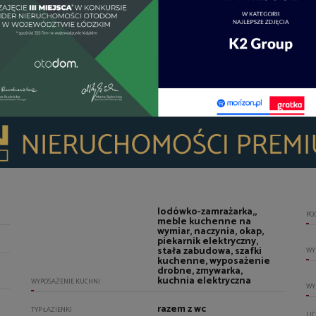
WI
LI
US
lodówko-zamrażarka,,
PO
meble kuchenne na
wymiar, naczynia, okap,
piekarnik elektryczny,
stała zabudowa, szafki
WY
kuchenne, wyposażenie
drobne, zmywarka,
kuchnia elektryczna
WYPOSAŻENIE KUCHNI
WY
razem z wc
TYP ŁAZIENKI
LI