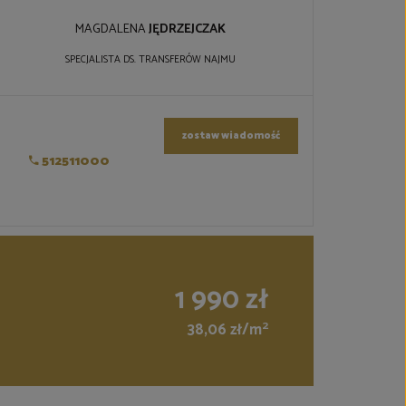
MAGDALENA
JĘDRZEJCZAK
SPECJALISTA DS. TRANSFERÓW NAJMU
zostaw wiadomość
512511000
1 990 zł
2
38,06 zł/m