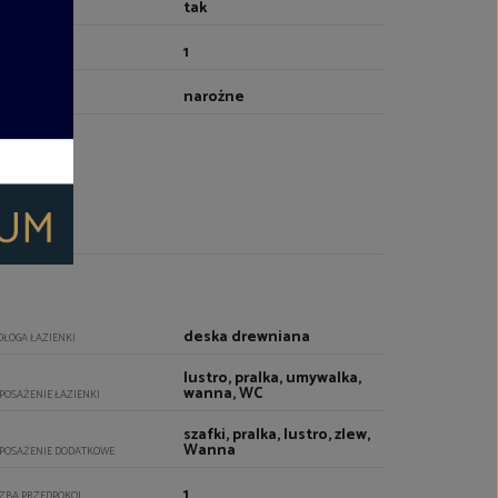
tak
NDA
1
CZBA WIND
narożne
YTUOWANIE
deska drewniana
DŁOGA ŁAZIENKI
lustro, pralka, umywalka,
wanna, WC
POSAŻENIE ŁAZIENKI
szafki, pralka, lustro, zlew,
Wanna
POSAŻENIE DODATKOWE
1
CZBA PRZEDPOKOI