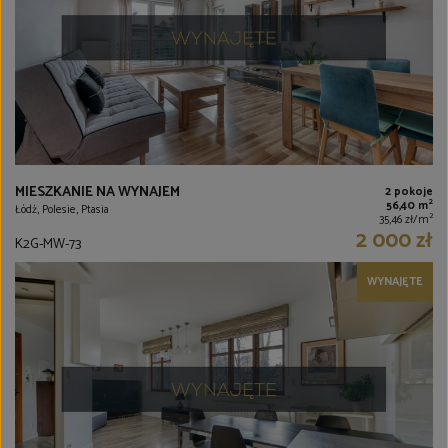
MIESZKANIE NA WYNAJEM
2 pokoje
2
56,40 m
Łódź, Polesie, Ptasia
2
35,46 zł/m
2 000 zł
K2G-MW-73
WYNAJĘTE