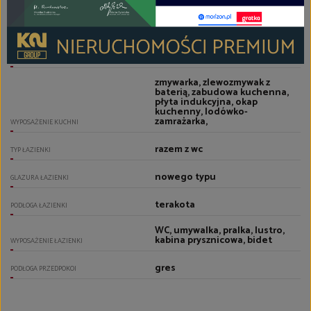
aneks kuchenny - połączony z
salonem
RODZAJ KUCHNI
gres
PODŁOGA KUCHNI
zmywarka, zlewozmywak z
baterią, zabudowa kuchenna,
płyta indukcyjna, okap
kuchenny, lodówko-
zamrażarka,
WYPOSAŻENIE KUCHNI
razem z wc
TYP ŁAZIENKI
nowego typu
GLAZURA ŁAZIENKI
terakota
PODŁOGA ŁAZIENKI
WC, umywalka, pralka, lustro,
kabina prysznicowa, bidet
WYPOSAŻENIE ŁAZIENKI
gres
PODŁOGA PRZEDPOKOI