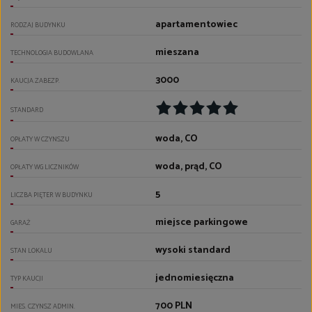
apartamentowiec
RODZAJ BUDYNKU
mieszana
TECHNOLOGIA BUDOWLANA
3000
KAUCJA ZABEZP.
STANDARD
woda, CO
OPŁATY W CZYNSZU
woda, prąd, CO
OPŁATY WG LICZNIKÓW
5
LICZBA PIĘTER W BUDYNKU
miejsce parkingowe
GARAŻ
wysoki standard
STAN LOKALU
jednomiesięczna
TYP KAUCJI
700 PLN
MIES. CZYNSZ ADMIN.