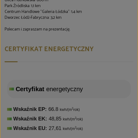
Ulica Piotrkowska: 800 m
Park Źródliska: 1,1 km
Centrum Handlowe "Galeria Łódzka": 1,4 km
Dworzec Łódź-Fabryczna: 3,2 km
Polecam i zapraszam na prezentację.
CERTYFIKAT ENERGETYCZNY
Certyfikat
energetyczny
Wskaźnik EP:
66.8
2
kwh/(m
rok)
Wskaźnik EK:
48,85
2
kwh/(m
rok)
Wskaźnik EU:
27,61
2
kwh/(m
rok)