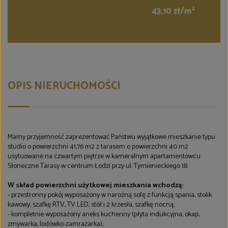
2
43,10 zł/m
OPIS NIERUCHOMOŚCI
Mamy przyjemność zaprezentować Państwu wyjątkowe mieszkanie typu
studio o powierzchni 41,76 m2 z tarasem o powierzchni 40 m2
usytuowane na czwartym piętrze w kameralnym apartamentowcu
Słoneczne Tarasy w centrum Łodzi przy ul. Tymienieckiego 18.
W skład powierzchni użytkowej mieszkania wchodzą:
- przestronny pokój wyposażony w narożną sofę z funkcją spania, stolik
kawowy, szafkę RTV, TV LED, stół i 2 krzesła, szafkę nocną;
- kompletnie wyposażony aneks kuchenny (płyta indukcyjna, okap,
zmywarka, lodówko-zamrażarka);