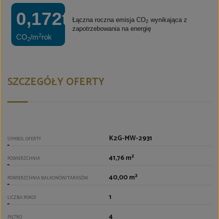
0,172t
Łączna roczna emisja CO
wynikająca z
2
zapotrzebowania na energię
2
CO
/m
rok
2
SZCZEGÓŁY OFERTY
K2G-MW-2931
SYMBOL OFERTY
41,76 m²
POWIERZCHNIA
40,00 m²
POWIERZCHNIA BALKONÓW/TARASÓW
1
LICZBA POKOI
4
PIĘTRO