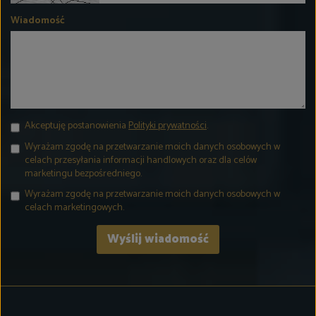
Wiadomość
Akceptuję postanowienia
Polityki prywatności
.
Wyrażam zgodę na przetwarzanie moich danych osobowych w
celach przesyłania informacji handlowych oraz dla celów
marketingu bezpośredniego.
Wyrażam zgodę na przetwarzanie moich danych osobowych w
celach marketingowych.