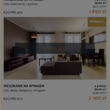
2
39,60 m
Łódź, Śródmieście, Legionów
2
46,72 zł/m
1 850 zł
K2G-MW-459
WYNAJĘTE
MIESZKANIE NA WYNAJEM
4 pokoje
2
86,06 m
Łódź, Bałuty, Radogoszcz, Pstrągowa
2
24,40 zł/m
2 100 zł
K2G-MW-1277