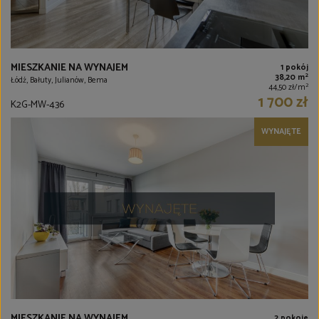
MIESZKANIE NA WYNAJEM
1 pokój
2
38,20 m
Łódź, Bałuty, Julianów, Bema
2
44,50 zł/m
1 700 zł
K2G-MW-436
WYNAJĘTE
MIESZKANIE NA WYNAJEM
2 pokoje