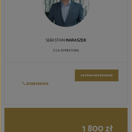
SEBASTIAN
MARASZEK
Z-CA DYREKTORA
zostaw wiadomość
512511000
1 800 zł