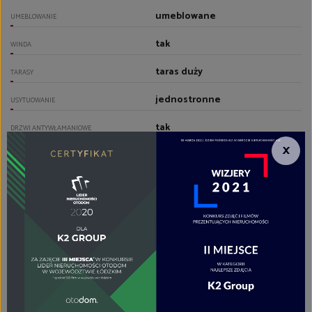
umeblowane
UMEBLOWANIE
tak
WINDA
taras duży
TARASY
jednostronne
USYTUOWANIE
tak
DRZWI ANTYWŁAMANIOWE
×
POMIESZCZENIA
panele
PODŁOGI POKOI
z zabudową kuchenną
TYP KUCHNI