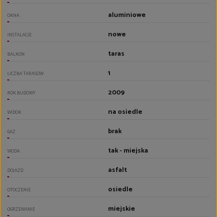
aluminiowe
OKNA
nowe
INSTALACJE
taras
BALKON
1
LICZBA TARASÓW
2009
ROK BUDOWY
na osiedle
WIDOK
brak
GAZ
tak - miejska
WODA
asfalt
DOJAZD
osiedle
OTOCZENIE
miejskie
OGRZEWANIE