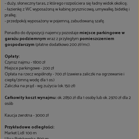
- duży, słoneczny taras, z którego rozpościera się ładny widok okolicę;
- łazienkę z WC wyposażoną w kabinę prysznicową, umywalkę, bidetkę i
pralkę;
- przedpokój wyposażony w pojemną, zabudowaną szafę.
Ponadto do dyspozycji najemcy pozostaje
miejsce parkingowe w
garażu podziemnym
wraz z przyległym
pomieszczeniem
gospodarczym
(płatne dodatkowo 200 zł/mc).
Opłaty:
Czynsz najmu - 1800 zł
Miejsce parkingowe - 200 zł
Opłata na rzecz wspólnoty - 700 zł (zawiera zaliczki na ogrzewanie i
ciepłą/zimną wodę dla 1 os.)
Zaliczka na prąd - wg zużycia (ok. 150 zł)
Całkowity koszt wynajmu:
ok. 2850 zł dla 1 osoby lub ok. 2970 zł dla 2
osób
Kaucja zwrotna - 3000 zł
Przykładowe odległości:
Market Lidl: 100 m