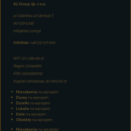
K2 Group Sp. z o.o.
ul. Gdańska 47/49 bud. E
90-729 Łódź
info@nk2.com.pl
Infolinia:
+48 512 511 000
NIP: 727-285-69-31
Regon: 521449811
KRS: 0000959710
Kapitał zakładowy: 30 000,00 zł
Mieszkania
na wynajem
Domy
na wynajem
Działki
na wynajem
Lokale
na wynajem
Hale
na wynajem
Obiekty
na wynajem
Mieszkania
na sprzedaż